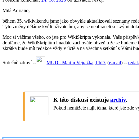
Milá Adriano,
během 35. wikivíkendu jsme jako obvykle aktualizovali seznamy red
Tyto změny děláme kvůli uživatelům, aby se neobraceli se svými dota
Moc si vážíme všeho, co jste pro WikiSkripta vykonala. Vaše příspěvk
doufáme, že WikiSkriptům i nadále zachováte přízeň a že se budeme i n
zkrátka bude mít redakce vždy v úctě a na všechna setkání s Vámi bu
Srdečně zdraví --
MUDr. Martin Vejražka, PhD.
(
e-mail
) --
redak
K této diskusi existuje
archiv
.
Pokud nemůžete najít téma, které jste zde vy