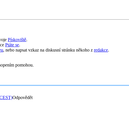
svoje
Pískoviště
.
nce
Ptáte se
.
eu
, nebo napsat vzkaz na diskusní stránku někoho z
redakce
.
opením pomohou.
 (CEST)
Odpovědět