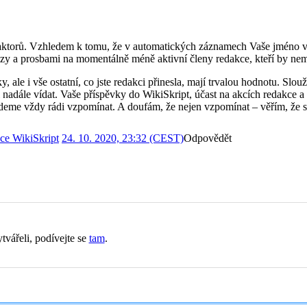
aktorů. Vzhledem k tomu, že v automatických záznamech Vaše jméno v 
zy a prosbami na momentálně méně aktivní členy redakce, kteří by nemě
y, ale i vše ostatní, co jste redakci přinesla, mají trvalou hodnotu. 
adále vídat. Vaše příspěvky do WikiSkript, účast na akcích redakce a co
deme vždy rádi vzpomínat. A doufám, že nejen vzpomínat – věřím, že se 
ce WikiSkript
24. 10. 2020, 23:32 (CEST)
Odpovědět
tvářeli, podívejte se
tam
.