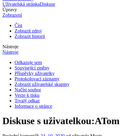
Uživatelská stránka
Diskuse
Úpravy
Zobrazení
Číst
Zobrazit zdroj
Zobrazit historii
Nástroje
Nástroje
Odkazuje sem
Související změny
Příspěvky uživatelky
Protokolovací záznamy
Zobrazit uživatelské skupiny
Načíst soubor
Verze k tisku
Trvalý odkaz
Informace o stránce
Diskuse s uživatelkou
:
ATom
Poslední komentář:
24. 10. 2020
od uživatele Mvejr