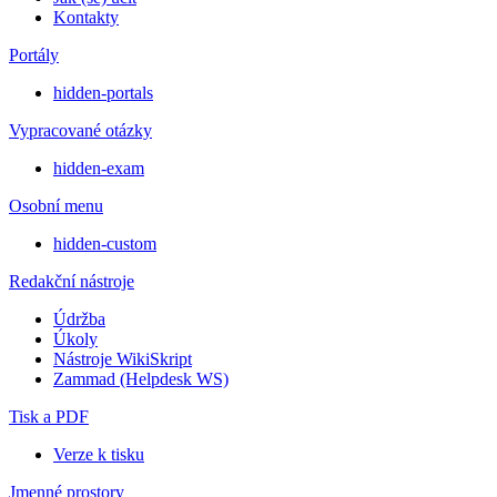
Kontakty
Portály
hidden-portals
Vypracované otázky
hidden-exam
Osobní menu
hidden-custom
Redakční nástroje
Údržba
Úkoly
Nástroje WikiSkript
Zammad (Helpdesk WS)
Tisk a PDF
Verze k tisku
Jmenné prostory