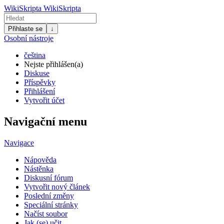
WikiSkripta
WikiSkripta
Přihlaste se
↓
Osobní nástroje
čeština
Nejste přihlášen(a)
Diskuse
Příspěvky
Přihlášení
Vytvořit účet
Navigační menu
Navigace
Nápověda
Nástěnka
Diskusní fórum
Vytvořit nový článek
Poslední změny
Speciální stránky
Načíst soubor
Jak (se) učit