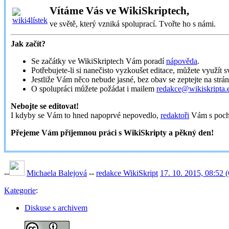
Vítáme Vás ve WikiSkriptech,
ve světě, který vzniká spoluprací. Tvořte ho s námi.
Jak začít?
Se začátky ve WikiSkriptech Vám poradí
nápověda
.
Potřebujete-li si nanečisto vyzkoušet editace, můžete využít 
Jestliže Vám něco nebude jasné, bez obav se zeptejte na strá
O spolupráci můžete požádat i mailem
redakce@wikiskripta.
Nebojte se editovat!
I kdyby se Vám to hned napoprvé nepovedlo,
redaktoři
Vám s poch
Přejeme Vám příjemnou práci s WikiSkripty a pěkný den!
--
Michaela Balejová
--
redakce WikiSkript
17. 10. 2015, 08:52
Kategorie
:
Diskuse s archivem