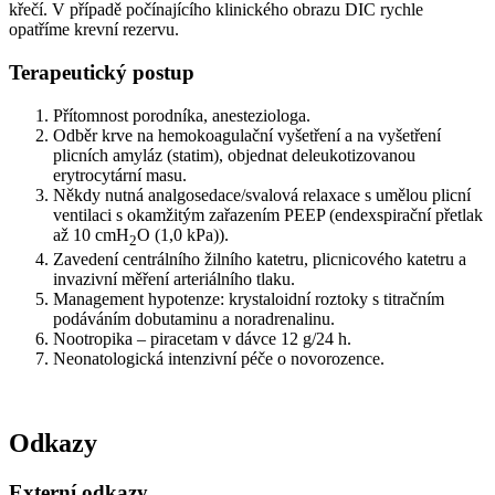
křečí. V případě počínajícího klinického obrazu DIC rychle
opatříme krevní rezervu.
Terapeutický postup
Přítomnost porodníka, anesteziologa.
Odběr krve na hemokoagulační vyšetření a na vyšetření
plicních amyláz (statim), objednat deleukotizovanou
erytrocytární masu.
Někdy nutná analgosedace/svalová relaxace s umělou plicní
ventilaci s okamžitým zařazením PEEP (endexspirační přetlak
až 10 cmH
O (1,0 kPa)).
2
Zavedení centrálního žilního katetru, plicnicového katetru a
invazivní měření arteriálního tlaku.
Management hypotenze: krystaloidní roztoky s titračním
podáváním dobutaminu a noradrenalinu.
Nootropika – piracetam v dávce 12 g/24 h.
Neonatologická intenzivní péče o novorozence.
Odkazy
Externí odkazy