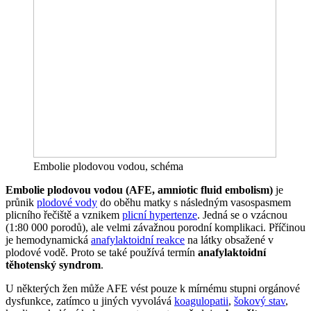
Embolie plodovou vodou, schéma
Embolie plodovou vodou (AFE, amniotic fluid embolism)
je
průnik
plodové vody
do oběhu matky s následným vasospasmem
plicního řečiště a vznikem
plicní hypertenze
. Jedná se o vzácnou
(1:80 000 porodů), ale velmi závažnou porodní komplikaci. Příčinou
je hemodynamická
anafylaktoidní reakce
na látky obsažené v
plodové vodě. Proto se také používá termín
anafylaktoidní
těhotenský syndrom
.
U některých žen může AFE vést pouze k mírnému stupni orgánové
dysfunkce, zatímco u jiných vyvolává
koagulopatii
,
šokový stav
,