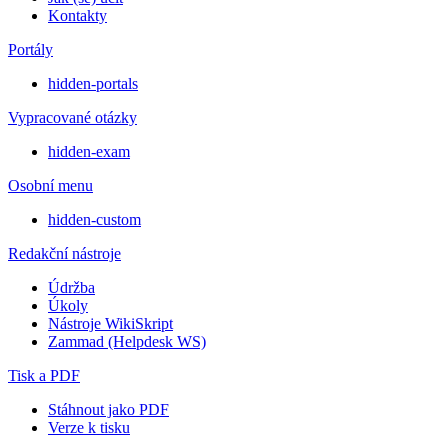
Kontakty
Portály
hidden-portals
Vypracované otázky
hidden-exam
Osobní menu
hidden-custom
Redakční nástroje
Údržba
Úkoly
Nástroje WikiSkript
Zammad (Helpdesk WS)
Tisk a PDF
Stáhnout jako PDF
Verze k tisku