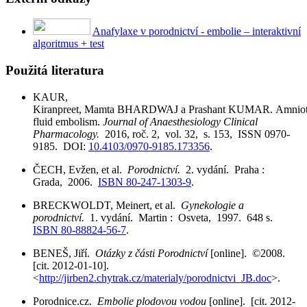
Anafylaxe v porodnictví - embolie – interaktivní
algoritmus + test
Použitá literatura
KAUR,
Kiranpreet, Mamta BHARDWAJ a Prashant KUMAR. Amniot
fluid embolism.
Journal of Anaesthesiology Clinical
Pharmacology.
2016, roč. 2, vol. 32, s. 153, ISSN 0970-
9185. DOI:
10.4103/0970-9185.173356
.
ČECH, Evžen, et al.
Porodnictví.
2. vydání. Praha :
Grada, 2006.
ISBN 80-247-1303-9
.
BRECKWOLDT, Meinert, et al.
Gynekologie a
porodnictví.
1. vydání. Martin : Osveta, 1997. 648 s.
ISBN 80-88824-56-7
.
BENEŠ, Jiří.
Otázky z části Porodnictví
[online]. ©2008.
[cit. 2012-01-10].
<
http://jirben2.chytrak.cz/materialy/porodnictvi_JB.doc
>.
Porodnice.cz.
Embolie plodovou vodou
[online]. [cit. 2012-