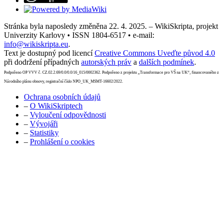
Stránka byla naposledy změněna 22. 4. 2025. – WikiSkripta, projekt
Univerzity Karlovy • ISSN 1804-6517 • e-mail:
info@wikiskripta.eu
.
Text je dostupný pod licencí
Creative Commons Uveďte původ 4.0
při dodržení případných
autorských práv
a
dalších podmínek
.
Podpořeno OP VVV č. CZ.02.2.69/0.0/0.0/16_015/0002362. Podpořeno z projektu „Transformace pro VŠ na UK“, financovaného z
Národního plánu obnovy, registrační číslo NPO_UK_MSMT-16602/2022.
Ochrana osobních údajů
–
O WikiSkriptech
–
Vyloučení odpovědnosti
–
Vývojáři
–
Statistiky
–
Prohlášení o cookies