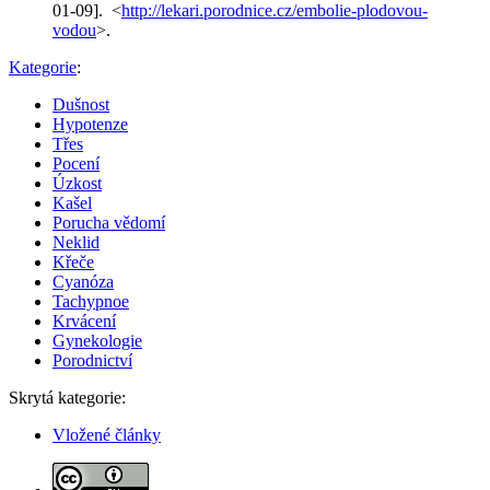
01-09]. <
http://lekari.porodnice.cz/embolie-plodovou-
vodou
>.
Kategorie
:
Dušnost
Hypotenze
Třes
Pocení
Úzkost
Kašel
Porucha vědomí
Neklid
Křeče
Cyanóza
Tachypnoe
Krvácení
Gynekologie
Porodnictví
Skrytá kategorie:
Vložené články