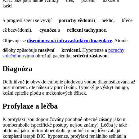
AFE také patří náhlé vzniklý
třes,
pocení,
úzkost a
kašel.
S progresí stavu se vyvijí
poruchy vědomí
(
neklid,
křeče
až bezvědomí),
cyanóza
a
reflexní tachypnoe
.
Objevuje se
diseminovaná intravaskulární koagulace
. Atonie
dělohy způsobuje
masivní
krvácení
. Hypotenze a
poruchy
srdečního rytmu
ohrožují pacientku
srdeční zástavou
.
Diagnóza
Definitivně je obvykle embolie plodovou vodou diagnostikována až
post mortem, dle nálezu v plicní tkáni. Typický je výskyt lanugo,
kožní epitelie plodu a mekoniových tělísek.
Profylaxe a léčba
K profylaxi jsou doporučovány podobné obecné zásady jako u
trombembolie (specifické postupy nejsou známy). Léčba je také
obdobná jako při tromboembolii: je nutné co nejdříve zahájit
kompletní terapii DIC, hypotenze, profylaxi renálního selhání a