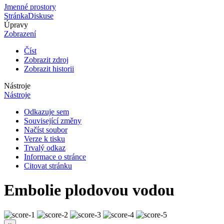
Jmenné prostory
Stránka
Diskuse
Úpravy
Zobrazení
Číst
Zobrazit zdroj
Zobrazit historii
Nástroje
Nástroje
Odkazuje sem
Související změny
Načíst soubor
Verze k tisku
Trvalý odkaz
Informace o stránce
Citovat stránku
Embolie plodovou vodou