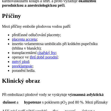
kardiovaskulární kolaps a smrt. a proto vyžaduje
okamžitou
porodnickou a anesteziologickou péči
.
Příčiny
Mezi příčiny embolie plodovou vodou patří:
předčasné odlučování placenty;
placenta accreta
;
insertio velamentosa umbilicalis při krátkém pupečníku
(trhlina v blanách);
transplacentární
císařský řez
;
operace ve
třetí době porodní
;
mrtvý plod
;
preeklampsie
;
poranění hrdla.
Klinický obraz
Při embolizaci plodové vody se vyskytuje
významná asfyktická
dušnost
a
hypotenze
s poklesem pO
pod 80 %. Mezi příznaky
2