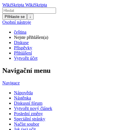
WikiSkripta
WikiSkripta
Přihlaste se
↓
Osobní nástroje
čeština
Nejste přihlášen(a)
Diskuse
Příspěvky
Přihlášení
Vytvořit účet
Navigační menu
Navigace
Nápověda
Nástěnka
Diskusní fórum
Vytvořit nový článek
Poslední změny
Speciální stránky
Načíst soubor
Jak (se) učit