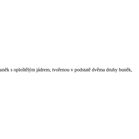
uněk s oploštělým jádrem, tvořenou v podstatě dvěma druhy buněk,