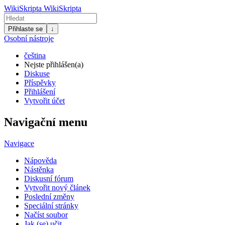
WikiSkripta
WikiSkripta
Přihlaste se
↓
Osobní nástroje
čeština
Nejste přihlášen(a)
Diskuse
Příspěvky
Přihlášení
Vytvořit účet
Navigační menu
Navigace
Nápověda
Nástěnka
Diskusní fórum
Vytvořit nový článek
Poslední změny
Speciální stránky
Načíst soubor
Jak (se) učit