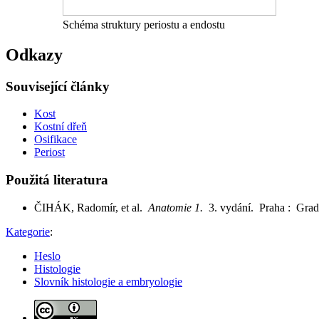
Schéma struktury periostu a endostu
Odkazy
Související články
Kost
Kostní dřeň
Osifikace
Periost
Použitá literatura
ČIHÁK, Radomír, et al.
Anatomie 1.
3. vydání. Praha : Gra
Kategorie
:
Heslo
Histologie
Slovník histologie a embryologie