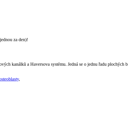
jednou za den)!
vých kanálků a Haversova systému. Jedná se o jednu řadu plochých b
osteoblasty
,