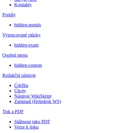
Kontakty
Portály
hidden-portals
Vypracované otázky
hidden-exam
Osobní menu
hidden-custom
Redakční nástroje
Údržba
Úkoly
Nástroje WikiSkript
Zammad (Helpdesk WS)
Tisk a PDF
Stáhnout jako PDF
Verze k tisku