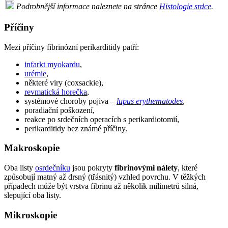
Podrobnější informace naleznete na stránce
Histologie srdce
.
Příčiny
Mezi příčiny fibrinózní perikarditidy patří:
infarkt myokardu
,
urémie
,
některé viry (coxsackie),
revmatická horečka
,
systémové choroby pojiva –
lupus erythematodes
,
poradiační poškození,
reakce po srdečních operacích s perikardiotomií,
perikarditidy bez známé příčiny.
Makroskopie
Oba listy
osrdečníku
jsou pokryty
fibrinovými nálety
, které
způsobují matný až drsný (třásnitý) vzhled povrchu. V těžkých
případech může být vrstva fibrinu až několik milimetrů silná,
slepující oba listy.
Mikroskopie