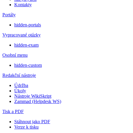
Kontakty
Portály
hidden-portals
Vypracované otázky
hidden-exam
Osobní menu
hidden-custom
Redakční nástroje
Údržba
Úkoly
Nástroje WikiSkript
Zammad (Helpdesk WS)
Tisk a PDF
Stáhnout jako PDF
Verze k tisku