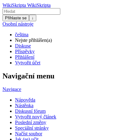
WikiSkripta
WikiSkripta
Přihlaste se
↓
Osobní nástroje
čeština
Nejste přihlášen(a)
Diskuse
Příspěvky
Přihlášení
Vytvořit účet
Navigační menu
Navigace
Nápověda
Nástěnka
Diskusní fórum
Vytvořit nový článek
Poslední změny
Speciální stránky
Načíst soubor
Jak (se) učit