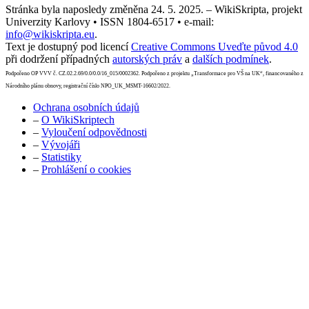
Stránka byla naposledy změněna 24. 5. 2025. – WikiSkripta, projekt
Univerzity Karlovy • ISSN 1804-6517 • e-mail:
info@wikiskripta.eu
.
Text je dostupný pod licencí
Creative Commons Uveďte původ 4.0
při dodržení případných
autorských práv
a
dalších podmínek
.
Podpořeno OP VVV č. CZ.02.2.69/0.0/0.0/16_015/0002362. Podpořeno z projektu „Transformace pro VŠ na UK“, financovaného z
Národního plánu obnovy, registrační číslo NPO_UK_MSMT-16602/2022.
Ochrana osobních údajů
–
O WikiSkriptech
–
Vyloučení odpovědnosti
–
Vývojáři
–
Statistiky
–
Prohlášení o cookies