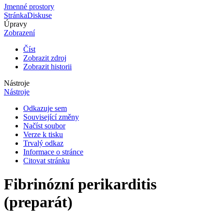
Jmenné prostory
Stránka
Diskuse
Úpravy
Zobrazení
Číst
Zobrazit zdroj
Zobrazit historii
Nástroje
Nástroje
Odkazuje sem
Související změny
Načíst soubor
Verze k tisku
Trvalý odkaz
Informace o stránce
Citovat stránku
Fibrinózní perikarditis
(preparát)