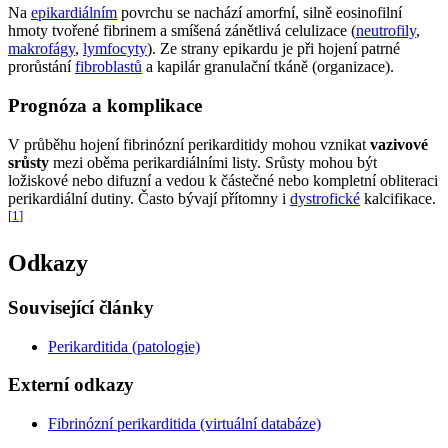
Na
epikardiálním
povrchu se nachází amorfní, silně eosinofilní
hmoty tvořené fibrinem a smíšená zánětlivá celulizace (
neutrofily
,
makrofágy
,
lymfocyty
). Ze strany epikardu je při hojení patrné
prorůstání
fibroblastů
a kapilár granulační tkáně (organizace).
Prognóza a komplikace
V průběhu hojení fibrinózní perikarditidy mohou vznikat
vazivové
srůsty
mezi oběma perikardiálními listy. Srůsty mohou být
ložiskové nebo difuzní a vedou k částečné nebo kompletní obliteraci
perikardiální dutiny. Často bývají přítomny i
dystrofické
kalcifikace.
[
1
]
Odkazy
Související články
Perikarditida (patologie)
Externí odkazy
Fibrinózní perikarditida (virtuální databáze)