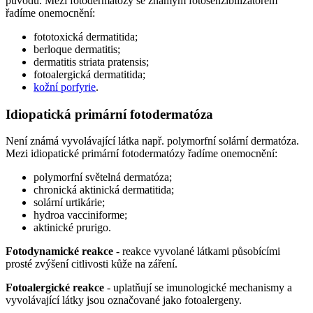
původu. Mezi fotodermatózy se známým fotosenzibilizátorem
řadíme onemocnění:
fototoxická dermatitida;
berloque dermatitis;
dermatitis striata pratensis;
fotoalergická dermatitida;
kožní porfyrie
.
Idiopatická primární fotodermatóza
Není známá vyvolávající látka např. polymorfní solární dermatóza.
Mezi idiopatické primární fotodermatózy řadíme onemocnění:
polymorfní světelná dermatóza;
chronická aktinická dermatitida;
solární urtikárie;
hydroa vacciniforme;
aktinické prurigo.
Fotodynamické reakce
- reakce vyvolané látkami působícími
prosté zvýšení citlivosti kůže na záření.
Fotoalergické reakce
- uplatňují se imunologické mechanismy a
vyvolávající látky jsou označované jako fotoalergeny.