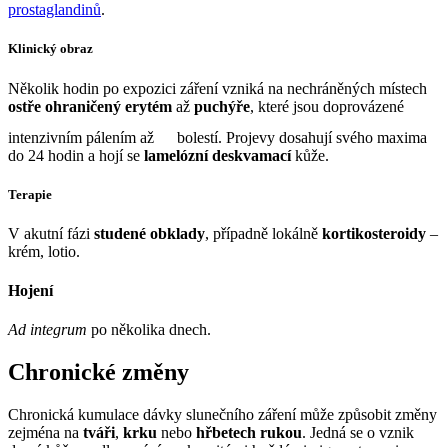
prostaglandinů
.
Klinický obraz
Několik hodin po expozici záření vzniká na nechráněných místech
ostře ohraničený erytém
až
puchýře
, které jsou doprovázené
intenzivním pálením až
bolestí. Projevy dosahují svého maxima
do 24 hodin a hojí se
lamelózní deskvamací
kůže.
Terapie
V akutní fázi
studené obklady
, případně lokálně
kortikosteroidy
–
krém, lotio.
Hojení
Ad integrum
po několika dnech.
Chronické změny
Chronická kumulace dávky slunečního záření může způsobit změny
zejména na
tváři
,
krku
nebo
hřbetech rukou
. Jedná se o vznik