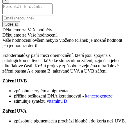
×
Odeslat
Děkujeme za Vaše podněty.
Děkujeme za Vaše hodnocení.
Vaše hodnocení ovšem nebylo vloženo (článek je možné hodnotit
jen jednou za den)!
Fotodermatózy patří mezi onemocnění, která jsou spojena s
patologickou citlivostí kůže ke slunečnímu záření, zejména jeho
ultrafialové části. Kožní projevy způsobuje zejména ultrafialové
záření pásma A a pásma B, takzvané UVA a UVB záření.
Záření UVB
způsobuje erytém a pigmentaci;
příčina poškození DNA keratinocytů -
kancerogeneze
;
stimuluje syntézu
vitamínu D
.
Záření UVA
způsobuje pigmentaci a prochází hlouběji do koria než UVB.