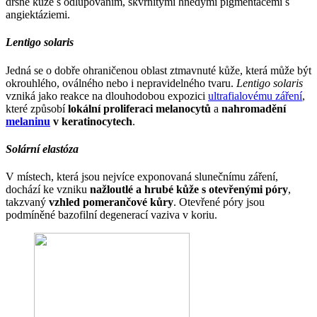
drsné kůže s odlupováním, skvrnitými hnědými pigmentacemi s
angiektáziemi.
Lentigo solaris
Jedná se o dobře ohraničenou oblast ztmavnuté kůže, která může být
okrouhlého, oválného nebo i nepravidelného tvaru.
Lentigo solaris
vzniká jako reakce na dlouhodobou expozici
ultrafialovému záření
,
které způsobí
lokální proliferaci melanocytů
a
nahromadění
melaninu
v keratinocytech
.
Solární elastóza
V místech, která jsou nejvíce exponovaná slunečnímu záření,
dochází ke vzniku
nažloutlé a hrubé kůže s otevřenými póry
,
takzvaný
vzhled pomerančové kůry
. Otevřené póry jsou
podmíněné bazofilní degenerací vaziva v koriu.