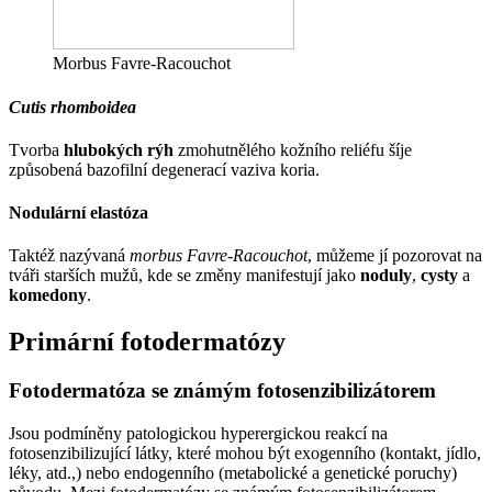
Morbus Favre-Racouchot
Cutis rhomboidea
Tvorba
hlubokých rýh
zmohutnělého kožního reliéfu šíje
způsobená bazofilní degenerací vaziva koria.
Nodulární elastóza
Taktéž nazývaná
morbus Favre-Racouchot
, můžeme jí pozorovat na
tváři starších mužů, kde se změny manifestují jako
noduly
,
cysty
a
komedony
.
Primární fotodermatózy
Fotodermatóza se známým fotosenzibilizátorem
Jsou podmíněny patologickou hyperergickou reakcí na
fotosenzibilizující látky, které mohou být exogenního (kontakt, jídlo,
léky, atd.,) nebo endogenního (metabolické a genetické poruchy)