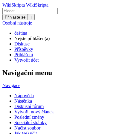
WikiSkripta
WikiSkripta
Přihlaste se
↓
Osobní nástroje
čeština
Nejste přihlášen(a)
Diskuse
Příspěvky
Přihlášení
Vytvořit účet
Navigační menu
Navigace
Nápověda
Nástěnka
Diskusní fórum
Vytvořit nový článek
Poslední změny
Speciální stránky
Načíst soubor
Jak (se) učit