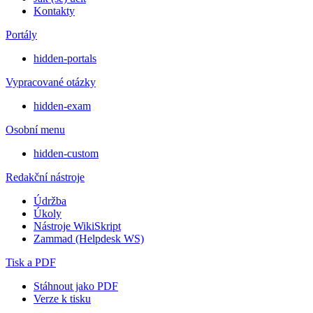
Kontakty
Portály
hidden-portals
Vypracované otázky
hidden-exam
Osobní menu
hidden-custom
Redakční nástroje
Údržba
Úkoly
Nástroje WikiSkript
Zammad (Helpdesk WS)
Tisk a PDF
Stáhnout jako PDF
Verze k tisku