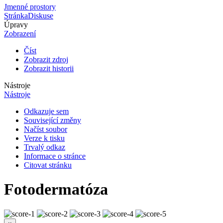
Jmenné prostory
Stránka
Diskuse
Úpravy
Zobrazení
Číst
Zobrazit zdroj
Zobrazit historii
Nástroje
Nástroje
Odkazuje sem
Související změny
Načíst soubor
Verze k tisku
Trvalý odkaz
Informace o stránce
Citovat stránku
Fotodermatóza