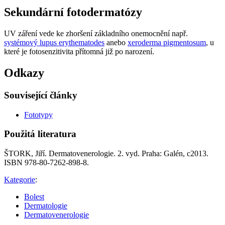
Sekundární fotodermatózy
UV záření vede ke zhoršení základního onemocnění např.
systémový lupus erythematodes
anebo
xeroderma pigmentosum
, u
které je fotosenzitivita přítomná již po narození.
Odkazy
Související články
Fototypy
Použitá literatura
ŠTORK, Jiří. Dermatovenerologie. 2. vyd. Praha: Galén, c2013.
ISBN 978-80-7262-898-8.
Kategorie
:
Bolest
Dermatologie
Dermatovenerologie