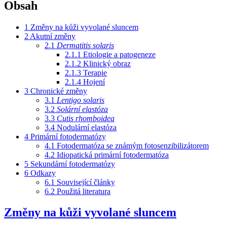
Obsah
1
Změny na kůži vyvolané sluncem
2
Akutní změny
2.1
Dermatitis solaris
2.1.1
Etiologie a patogeneze
2.1.2
Klinický obraz
2.1.3
Terapie
2.1.4
Hojení
3
Chronické změny
3.1
Lentigo solaris
3.2
Solární elastóza
3.3
Cutis rhomboidea
3.4
Nodulární elastóza
4
Primární fotodermatózy
4.1
Fotodermatóza se známým fotosenzibilizátorem
4.2
Idiopatická primární fotodermatóza
5
Sekundární fotodermatózy
6
Odkazy
6.1
Související články
6.2
Použitá literatura
Změny na kůži vyvolané sluncem