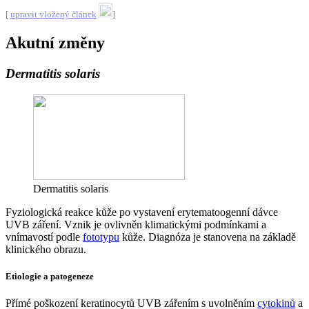
[
upravit vložený článek
]
Akutní změny
Dermatitis solaris
Dermatitis solaris
Fyziologická reakce kůže po vystavení erytematoogenní dávce
UVB záření. Vznik je ovlivněn klimatickými podmínkami a
vnímavostí podle
fototypu
kůže. Diagnóza je stanovena na základě
klinického obrazu.
Etiologie a patogeneze
Přímé poškození keratinocytů UVB zářením s uvolněním
cytokinů
a