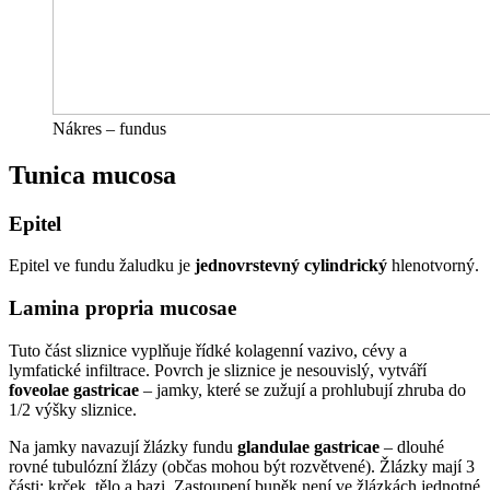
Nákres – fundus
Tunica mucosa
Epitel
Epitel ve fundu žaludku je
jednovrstevný cylindrický
hlenotvorný.
Lamina propria mucosae
Tuto část sliznice vyplňuje řídké kolagenní vazivo, cévy a
lymfatické infiltrace. Povrch je sliznice je nesouvislý, vytváří
foveolae gastricae
– jamky, které se zužují a prohlubují zhruba do
1/2 výšky sliznice.
Na jamky navazují žlázky fundu
glandulae gastricae
– dlouhé
rovné tubulózní žlázy (občas mohou být rozvětvené). Žlázky mají 3
části: krček, tělo a bazi. Zastoupení buněk není ve žlázkách jednotné