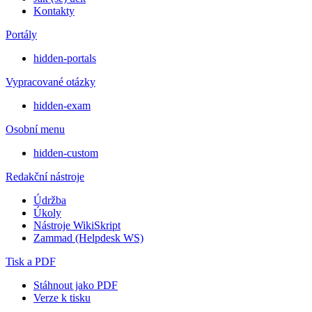
Kontakty
Portály
hidden-portals
Vypracované otázky
hidden-exam
Osobní menu
hidden-custom
Redakční nástroje
Údržba
Úkoly
Nástroje WikiSkript
Zammad (Helpdesk WS)
Tisk a PDF
Stáhnout jako PDF
Verze k tisku