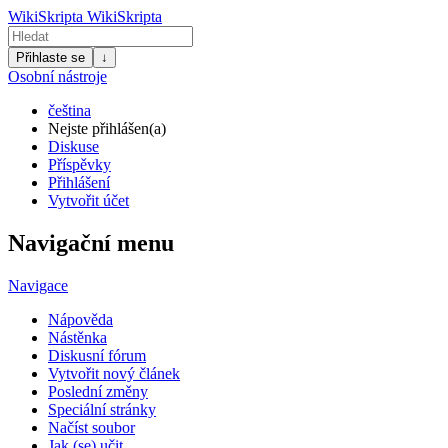
WikiSkripta
WikiSkripta
Přihlaste se
↓
Osobní nástroje
čeština
Nejste přihlášen(a)
Diskuse
Příspěvky
Přihlášení
Vytvořit účet
Navigační menu
Navigace
Nápověda
Nástěnka
Diskusní fórum
Vytvořit nový článek
Poslední změny
Speciální stránky
Načíst soubor
Jak (se) učit