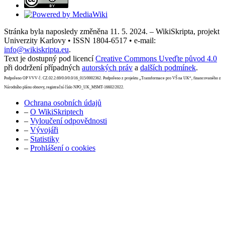
Stránka byla naposledy změněna 11. 5. 2024. – WikiSkripta, projekt
Univerzity Karlovy • ISSN 1804-6517 • e-mail:
info@wikiskripta.eu
.
Text je dostupný pod licencí
Creative Commons Uveďte původ 4.0
při dodržení případných
autorských práv
a
dalších podmínek
.
Podpořeno OP VVV č. CZ.02.2.69/0.0/0.0/16_015/0002362. Podpořeno z projektu „Transformace pro VŠ na UK“, financovaného z
Národního plánu obnovy, registrační číslo NPO_UK_MSMT-16602/2022.
Ochrana osobních údajů
–
O WikiSkriptech
–
Vyloučení odpovědnosti
–
Vývojáři
–
Statistiky
–
Prohlášení o cookies