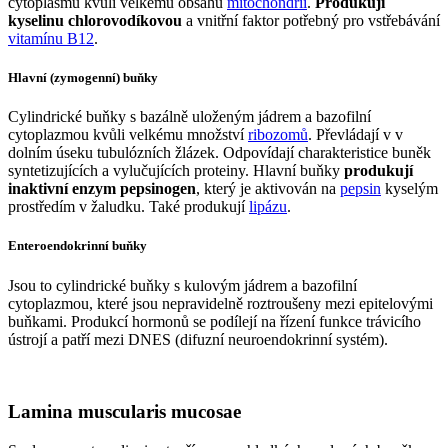
cytoplasmu kvůli velkému obsahu
mitochondrií
.
Produkují
kyselinu chlorovodíkovou
a vnitřní faktor potřebný pro vstřebávání
vitamínu B12
.
Hlavní (zymogenní) buňky
Cylindrické buňky s bazálně uloženým jádrem a bazofilní
cytoplazmou kvůli velkému množství
ribozomů
. Převládají v v
dolním úseku tubulózních žlázek. Odpovídají charakteristice buněk
syntetizujících a vylučujících proteiny. Hlavní buňky
produkují
inaktivní enzym pepsinogen
, který je aktivován na
pepsin
kyselým
prostředím v žaludku. Také produkují
lipázu
.
Enteroendokrinní buňky
Jsou to cylindrické buňky s kulovým jádrem a bazofilní
cytoplazmou, které jsou nepravidelně roztroušeny mezi epitelovými
buňkami. Produkcí hormonů se podílejí na řízení funkce trávicího
ústrojí a patří mezi DNES (difuzní neuroendokrinní systém).
Lamina muscularis mucosae