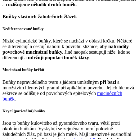
a
rozlišujeme několik druhů buněk
.
Buňky vlastních žaludečních žlázek
Nediferencované buňky
Nízké cylindrické buňky, které se nachází v oblasti krčku. Některé
se diferencují a cestují nahoru k povrchu sliznice, aby
nahradily
povrchové mucinózní buňky.
Jiné naopak sestupují níže, kde se
diferencují a
udržují populaci buněk žlázy
.
Mucinózní buňky krčků
Buňky nepravidelného tvaru s jádrem umístěným
při bazi
a
množstvím hlenových granul při apikálním povrchu. Jejich hlenová
sekrece se odlišuje od povrchových epitelových
mucinózních
buněk
.
Krycí (parietální) buňky
Jsou to buňky kulovitého až pyramidového tvaru, větší proti
okolním buňkám. Vyskytují se zejména v horní polovině
žaludečních žláz, při bazi je jich méně. Mají intenzivně eosinofilní