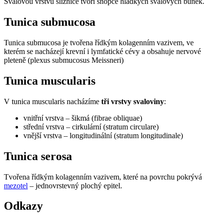
Svalovou vrstvu sliznice tvoří snopce hladkých svalových buněk.
Tunica submucosa
Tunica submucosa je tvořena řídkým kolagenním vazivem, ve
kterém se nacházejí krevní i lymfatické cévy a obsahuje nervové
pleteně (plexus submucosus Meissneri)
Tunica muscularis
V tunica muscularis nacházíme
tři vrstvy svaloviny
:
vnitřní vrstva – šikmá (fibrae obliquae)
střední vrstva – cirkulární (stratum circulare)
vnější vrstva – longitudinální (stratum longitudinale)
Tunica serosa
Tvořena řídkým kolagenním vazivem, které na povrchu pokrývá
mezotel
– jednovrstevný plochý epitel.
Odkazy