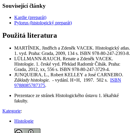
Související články
Kardie (preparát)
Pylorus (histologický preparát)
Použitá literatura
MARTÍNEK, Jindřich a Zdeněk VACEK. Histologický atlas.
1. vyd. Praha: Grada, 2009, 134 s. ISBN 978-80-247-2393-8.
LÜLLMANN-RAUCH, Renate a Zdeněk VACEK.
Histologie. 1. české vyd. Překlad Radomír Čihák. Praha:
Grada, 2012, xx, 556 s. ISBN 978-80-247-3729-4.
JUNQUEIRA, L., Robert KELLEY a José CARNEIRO.
Základy histologie.
- vydání. H+H, 1997. 502 s.
ISBN
9788085787375
.
Prezentace ze stránek Histologického ústavu 1. lékařské
fakulty.
Kategorie
:
Histologie