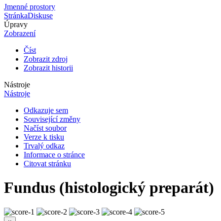
Jmenné prostory
Stránka
Diskuse
Úpravy
Zobrazení
Číst
Zobrazit zdroj
Zobrazit historii
Nástroje
Nástroje
Odkazuje sem
Související změny
Načíst soubor
Verze k tisku
Trvalý odkaz
Informace o stránce
Citovat stránku
Fundus (histologický preparát)