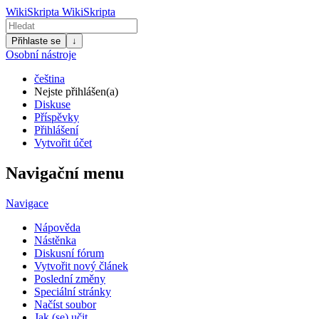
WikiSkripta
WikiSkripta
Přihlaste se
↓
Osobní nástroje
čeština
Nejste přihlášen(a)
Diskuse
Příspěvky
Přihlášení
Vytvořit účet
Navigační menu
Navigace
Nápověda
Nástěnka
Diskusní fórum
Vytvořit nový článek
Poslední změny
Speciální stránky
Načíst soubor
Jak (se) učit