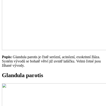
Popis:
Glandula parotis je čistě serózní, acinózní, exokrinní žláza.
Systém vývodů se bohatě větví již uvnitř lalůčku. Velmi četné jsou
žíhané vývody.
Glandula parotis