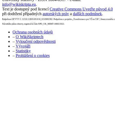
info@wikiskripta.eu
.
Text je dostupný pod licencí
Creative Commons Uveďte původ 4.0
při dodržení případných
autorských práv
a
dalších podmínek
.
Podpořeno OP VVV č. CZ.02.2.69/0.0/0.0/16_015/0002362. Podpořeno z projektu „Transformace pro VŠ na UK“, financovaného z
Národního plánu obnovy, registrační číslo NPO_UK_MSMT-16602/2022.
Ochrana osobních údajů
–
O WikiSkriptech
–
Vyloučení odpovědnosti
–
Vývojáři
–
Statistiky
–
Prohlášení o cookies