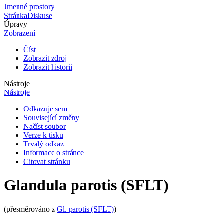
Jmenné prostory
Stránka
Diskuse
Úpravy
Zobrazení
Číst
Zobrazit zdroj
Zobrazit historii
Nástroje
Nástroje
Odkazuje sem
Související změny
Načíst soubor
Verze k tisku
Trvalý odkaz
Informace o stránce
Citovat stránku
Glandula parotis (SFLT)
(přesměrováno z
Gl. parotis (SFLT)
)