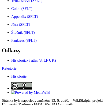
Tenké střevo (SFLT)
Colon (SFLT)
Appendix (SFLT)
Játra (SFLT)
Žlučník (SFLT)
Pankreas (SFLT)
Odkazy
Histologický atlas (3. LF UK)
Kategorie
:
Histologie
Stránka byla naposledy změněna 13. 6. 2020. – WikiSkripta, projekt
Univerzity Karlovy • ISSN 1804-6517 • e-mail: