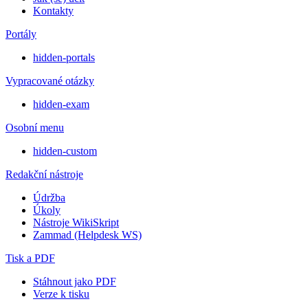
Kontakty
Portály
hidden-portals
Vypracované otázky
hidden-exam
Osobní menu
hidden-custom
Redakční nástroje
Údržba
Úkoly
Nástroje WikiSkript
Zammad (Helpdesk WS)
Tisk a PDF
Stáhnout jako PDF
Verze k tisku