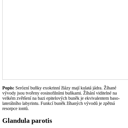
Popis:
Serózní buňky exokrinní žlázy mají kulatá jádra. Žíhané
vývody jsou tvořeny eosinofilními buňkami. Žíhání viditelné na
velkém zvětšení na bazi epitelových buněk je ekvivalentem baso-
laterálního labyrintu. Funkcí buněk žíhaných vývodů je zpětná
resorpce iontů.
Glandula parotis