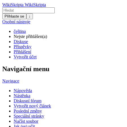
WikiSkripta
WikiSkripta
Přihlaste se
↓
Osobní nástroje
čeština
Nejste přihlášen(a)
Diskuse
Příspěvky
Přihlášení
Vytvořit účet
Navigační menu
Navigace
Nápověda
Nástěnka
Diskusní fórum
Vytvořit nový článek
Poslední změny
Speciální stránky
Načíst soubor
Jak (se) učit