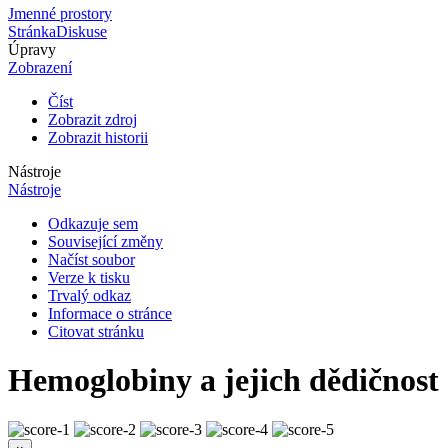
Jmenné prostory
Stránka
Diskuse
Úpravy
Zobrazení
Číst
Zobrazit zdroj
Zobrazit historii
Nástroje
Nástroje
Odkazuje sem
Související změny
Načíst soubor
Verze k tisku
Trvalý odkaz
Informace o stránce
Citovat stránku
Hemoglobiny a jejich dědičnost