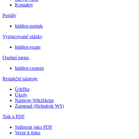
Kontakty
Portály
hidden-portals
Vypracované otázky
hidden-exam
Osobní menu
hidden-custom
Redakční nástroje
Údržba
Úkoly
Nástroje WikiSkript
Zammad (Helpdesk WS)
Tisk a PDF
Stáhnout jako PDF
Verze k tisku