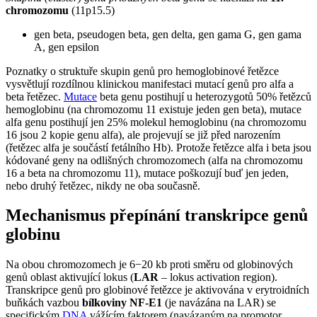
chromozomu
(11p15.5)
gen beta, pseudogen beta, gen delta, gen gama G, gen gama
A, gen epsilon
Poznatky o struktuře skupin genů pro hemoglobinové řetězce
vysvětlují rozdílnou klinickou manifestaci mutací genů pro alfa a
beta řetězec.
Mutace
beta genu postihují u heterozygotů 50% řetězců
hemoglobinu (na chromozomu 11 existuje jeden gen beta), mutace
alfa genu postihují jen 25% molekul hemoglobinu (na chromozomu
16 jsou 2 kopie genu alfa), ale projevují se již před narozením
(řetězec alfa je součástí fetálního Hb). Protože řetězce alfa i beta jsou
kódované geny na odlišných chromozomech (alfa na chromozomu
16 a beta na chromozomu 11), mutace poškozují buď jen jeden,
nebo druhý řetězec, nikdy ne oba současně.
Mechanismus přepínání transkripce genů
globinu
Na obou chromozomech je 6−20 kb proti směru od globinových
genů oblast aktivující lokus (
LAR
– lokus activation region).
Transkripce genů pro globinové řetězce je aktivována v erytroidních
buňkách vazbou
bílkoviny NF-E1
(je navázána na LAR) se
specifickým
DNA
vážícím faktorem (navázaným na promotor