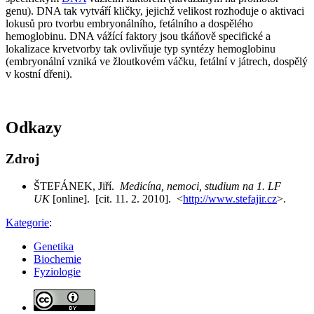
genu). DNA tak vytváří kličky, jejichž velikost rozhoduje o aktivaci
lokusů pro tvorbu embryonálního, fetálního a dospělého
hemoglobinu. DNA vážící faktory jsou tkáňově specifické a
lokalizace krvetvorby tak ovlivňuje typ syntézy hemoglobinu
(embryonální vzniká ve žloutkovém váčku, fetální v játrech, dospělý
v kostní dřeni).
Odkazy
Zdroj
ŠTEFÁNEK, Jiří.
Medicína, nemoci, studium na 1. LF
UK
[online]. [cit. 11. 2. 2010]. <
http://www.stefajir.cz
>.
Kategorie
:
Genetika
Biochemie
Fyziologie