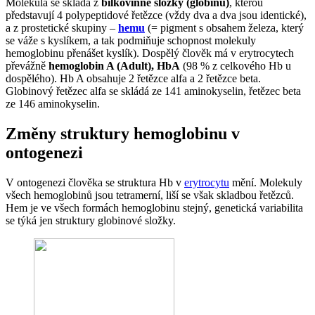
Molekula se skládá z
bílkovinné složky (globinu)
, kterou
představují 4 polypeptidové řetězce (vždy dva a dva jsou identické),
a z prostetické skupiny –
hemu
(= pigment s obsahem železa, který
se váže s kyslíkem, a tak podmiňuje schopnost molekuly
hemoglobinu přenášet kyslík). Dospělý člověk má v erytrocytech
převážně
hemoglobin A (Adult), HbA
(98 % z celkového Hb u
dospělého). Hb A obsahuje 2 řetězce alfa a 2 řetězce beta.
Globinový řetězec alfa se skládá ze 141 aminokyselin, řetězec beta
ze 146 aminokyselin.
Změny struktury hemoglobinu v
ontogenezi
V ontogenezi člověka se struktura Hb v
erytrocytu
mění. Molekuly
všech hemoglobinů jsou tetramerní, liší se však skladbou řetězců.
Hem je ve všech formách hemoglobinu stejný, genetická variabilita
se týká jen struktury globinové složky.