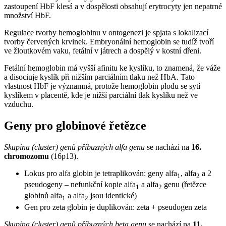
zastoupení HbF klesá a v dospělosti obsahují erytrocyty jen nepatrné
množství HbF.
Regulace tvorby hemoglobinu v ontogenezi je spjata s lokalizací
tvorby červených krvinek. Embryonální hemoglobin se tudíž tvoří
ve žloutkovém vaku, fetální v játrech a dospělý v kostní dřeni.
Fetální hemoglobin má vyšší afinitu ke kyslíku, to znamená, že váže
a disociuje kyslík při nižším parciálním tlaku než HbA. Tato
vlastnost HbF je významná, protože hemoglobin plodu se sytí
kyslíkem v placentě, kde je nižší parciální tlak kyslíku než ve
vzduchu.
Geny pro globinové řetězce
Skupina (cluster) genů příbuzných alfa genu
se nachází na
16.
chromozomu
(16p13).
Lokus pro alfa globin je tetraplikován: geny alfa
, alfa
a 2
1
2
pseudogeny – nefunkční kopie alfa
a alfa
genu (řetězce
1
2
globinů alfa
a alfa
jsou identické)
1
2
Gen pro zeta globin je duplikován: zeta + pseudogen zeta
Skupina (cluster) genů příbuzných beta genu
se nachází na
11.