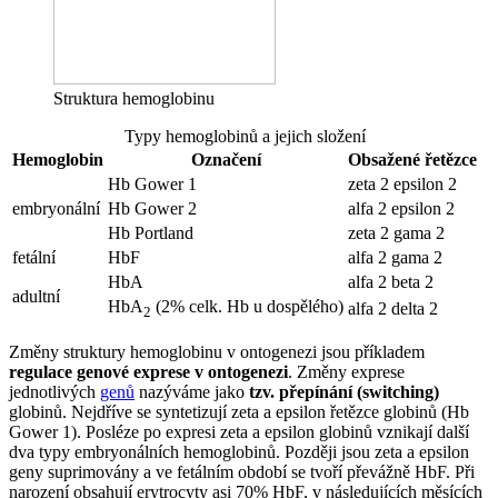
Struktura hemoglobinu
Typy hemoglobinů a jejich složení
Hemoglobin
Označení
Obsažené řetězce
Hb Gower 1
zeta 2 epsilon 2
embryonální
Hb Gower 2
alfa 2 epsilon 2
Hb Portland
zeta 2 gama 2
fetální
HbF
alfa 2 gama 2
HbA
alfa 2 beta 2
adultní
HbA
(2% celk. Hb u dospělého)
alfa 2 delta 2
2
Změny struktury hemoglobinu v ontogenezi jsou příkladem
regulace genové exprese v ontogenezi
. Změny exprese
jednotlivých
genů
nazýváme jako
tzv. přepínání (switching)
globinů. Nejdříve se syntetizují zeta a epsilon řetězce globinů (Hb
Gower 1). Posléze po expresi zeta a epsilon globinů vznikají další
dva typy embryonálních hemoglobinů. Později jsou zeta a epsilon
geny suprimovány a ve fetálním období se tvoří převážně HbF. Při
narození obsahují erytrocyty asi 70% HbF, v následujících měsících