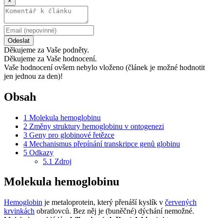
×
Odeslat
Děkujeme za Vaše podněty.
Děkujeme za Vaše hodnocení.
Vaše hodnocení ovšem nebylo vloženo (článek je možné hodnotit
jen jednou za den)!
Obsah
1
Molekula hemoglobinu
2
Změny struktury hemoglobinu v ontogenezi
3
Geny pro globinové řetězce
4
Mechanismus přepínání transkripce genů globinu
5
Odkazy
5.1
Zdroj
Molekula hemoglobinu
Hemoglobin
je metaloprotein, který přenáší kyslík v
červených
krvinkách
obratlovců. Bez něj je (buněčné) dýchání nemožné.