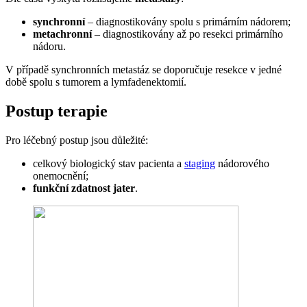
synchronní
– diagnostikovány spolu s primárním nádorem;
metachronní
– diagnostikovány až po resekci primárního
nádoru.
V případě synchronních metastáz se doporučuje resekce v jedné
době spolu s tumorem a lymfadenektomií.
Postup terapie
Pro léčebný postup jsou důležité:
celkový biologický stav pacienta a
staging
nádorového
onemocnění;
funkční zdatnost jater
.