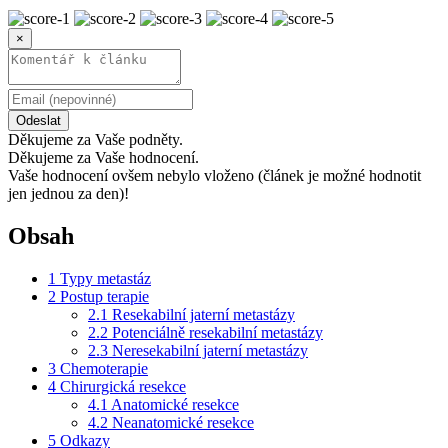
×
Odeslat
Děkujeme za Vaše podněty.
Děkujeme za Vaše hodnocení.
Vaše hodnocení ovšem nebylo vloženo (článek je možné hodnotit
jen jednou za den)!
Obsah
1
Typy metastáz
2
Postup terapie
2.1
Resekabilní jaterní metastázy
2.2
Potenciálně resekabilní metastázy
2.3
Neresekabilní jaterní metastázy
3
Chemoterapie
4
Chirurgická resekce
4.1
Anatomické resekce
4.2
Neanatomické resekce
5
Odkazy