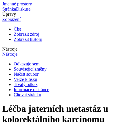
Jmenné prostory
Stránka
Diskuse
Úpravy
Zobrazení
Číst
Zobrazit zdroj
Zobrazit historii
Nástroje
Nástroje
Odkazuje sem
Související změny
Načíst soubor
Verze k tisku
Trvalý odkaz
Informace o stránce
Citovat stránku
Léčba jaterních metastáz u
kolorektálního karcinomu