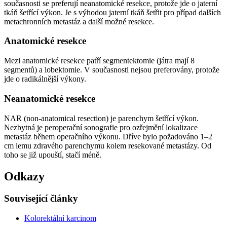
současnosti se preferují neanatomické resekce, protože jde o jaterní
tkáň šetřící výkon. Je s výhodou jaterní tkáň šetřit pro případ dalších
metachronních metastáz a další možné resekce.
Anatomické resekce
Mezi anatomické resekce patří segmentektomie (játra mají 8
segmentů) a lobektomie. V současnosti nejsou preferovány, protože
jde o radikálnější výkony.
Neanatomické resekce
NAR (non-anatomical resection) je parenchym šetřící výkon.
Nezbytná je peroperační sonografie pro ozřejmění lokalizace
metastáz během operačního výkonu. Dříve bylo požadováno 1–2
cm lemu zdravého parenchymu kolem resekované metastázy. Od
toho se již upouští, stačí méně.
Odkazy
Související články
Kolorektální karcinom