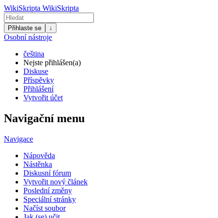
WikiSkripta
WikiSkripta
Přihlaste se
↓
Osobní nástroje
čeština
Nejste přihlášen(a)
Diskuse
Příspěvky
Přihlášení
Vytvořit účet
Navigační menu
Navigace
Nápověda
Nástěnka
Diskusní fórum
Vytvořit nový článek
Poslední změny
Speciální stránky
Načíst soubor
Jak (se) učit