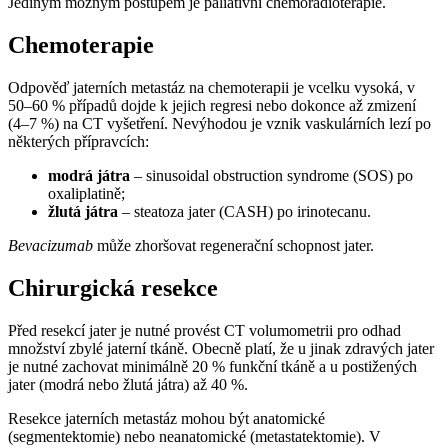
Jediným možným postupem je paliativní chemoradioterapie.
Chemoterapie
Odpověď jaterních metastáz na chemoterapii je vcelku vysoká, v
50–60 % případů dojde k jejich regresi nebo dokonce až zmizení
(4–7 %) na CT vyšetření. Nevýhodou je vznik vaskulárních lezí po
některých přípravcích:
modrá játra
– sinusoidal obstruction syndrome (SOS) po
oxaliplatině;
žlutá játra
– steatoza jater (CASH) po irinotecanu.
Bevacizumab
může zhoršovat regenerační schopnost jater.
Chirurgická resekce
Před resekcí jater je nutné provést CT volumometrii pro odhad
množství zbylé jaterní tkáně. Obecně platí, že u jinak zdravých jater
je nutné zachovat minimálně 20 % funkční tkáně a u postižených
jater (modrá nebo žlutá játra) až 40 %.
Resekce jaterních metastáz mohou být anatomické
(segmentektomie) nebo neanatomické (metastatektomie). V