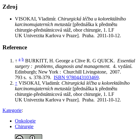
Zdroj
VISOKAI, Vladimír.
Chirurgická léčba u kolorektálního
karcinomujaterních metastáz
[přednáška k předmětu
chirurgie-předstátnicová stáž, obor chirurgie, 1. LF
UK Univerzita Karlova v Praze]. Praha. 2011-10-12.
Reference
a
b
↑
BURKITT, H. George a Clive R. G QUICK.
Essential
surgery : problems, diagnosis and management.
4. vydání.
Edinburgh; New York : Churchill Livingstone, 2007.
793 s. s. 378-379.
ISBN 9780443103469
.
↑
VISOKAI, Vladimír.
Chirurgická léčba u kolorektálního
karcinomujaterních metastáz
[přednáška k předmětu
chirurgie-předstátnicová stáž, obor chirurgie, 1. LF
UK Univerzita Karlova v Praze]. Praha. 2011-10-12.
Kategorie
:
Onkologie
Chirurgie