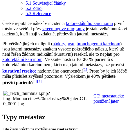
5.1
Související články
5.2
Zdroj
5.3
Reference
České republice náleží v incidenci
kolorektálního karcinomu
první
místo ve světě. I přes
screeningové programy
je stále velké množství
pacientů, kteří mají vzdálené, především jaterní, metastázy.
Při většině jiných malignit (
nádory prsu
,
bronchogenní karcinom
)
jsou jaterní metastázy znakem vysoce pokročilého nálezu, který už
není řešen žádnou radikální (kurativní) resekcí, ale to neplatí pro
kolorektální karcinom
. Ve skutečnosti
u 10–20 %
pacientů s
kolorektálním karcinomem, kteří mají jaterní metastázy, lze provést
[
1
]
kurativní resekce
nádorového onemocnění
. Proto by jejich léčbě
měla příslušet zvýšená pozornost. Výsledkem je
40% pětileté
[
1
]
[
2
]
přežití pacientů
.
CT: metastatické
postižení jater
Typy metastáz
Dle času výskytu rozlišujeme
metastázy
: