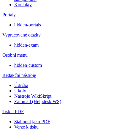
Kontakty
Portály
hidden-portals
Vypracované otázky
hidden-exam
Osobní menu
hidden-custom
Redakční nástroje
Údržba
Úkoly
Nástroje WikiSkript
Zammad (Helpdesk WS)
Tisk a PDF
Stáhnout jako PDF
Verze k tisku