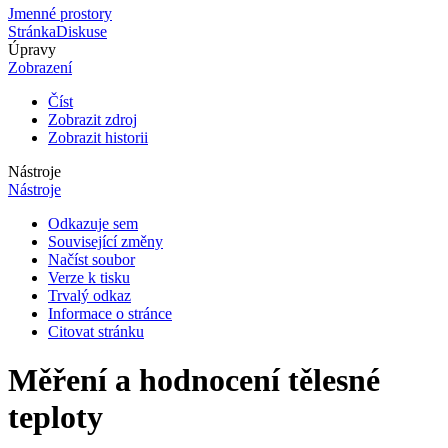
Jmenné prostory
Stránka
Diskuse
Úpravy
Zobrazení
Číst
Zobrazit zdroj
Zobrazit historii
Nástroje
Nástroje
Odkazuje sem
Související změny
Načíst soubor
Verze k tisku
Trvalý odkaz
Informace o stránce
Citovat stránku
Měření a hodnocení tělesné
teploty