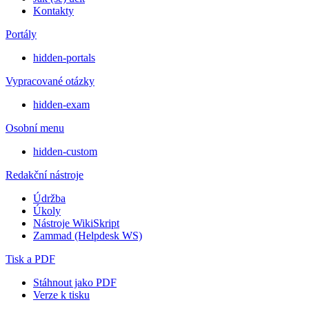
Kontakty
Portály
hidden-portals
Vypracované otázky
hidden-exam
Osobní menu
hidden-custom
Redakční nástroje
Údržba
Úkoly
Nástroje WikiSkript
Zammad (Helpdesk WS)
Tisk a PDF
Stáhnout jako PDF
Verze k tisku