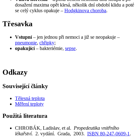
dosažení maxima opět klesá, několik dní období klidu a poté
se celý cyklus opakuje –
Hodgkinova choroba
.
Třesavka
Vstupní
– jen jednou při nemoci a již se neopakuje –
pneumonie
,
chřipky
;
opakující
– bakteriémie,
sepse
.
Odkazy
Související články
Tělesná teplota
Měření teploty
Použitá literatura
CHROBÁK, Ladislav, et al.
Propedeutika vnitřního
lékařství.
2. vydání. Grada, 2003.
ISBN 80-247-0609-1
.