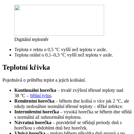
Digitální teploměr
Teplota v rektu o 0,5 °C vyšší než teplota v axile.
Teplota orální o 0,1–0,3 °C vyšší než teplota v axile.
Teplotní křivka
Pojednává o průběhu teplot a jejich kolísání.
Kontinuální horečka
– trvalé zvýšení tělesné teploty nad
38 °C –
břišní tyfus
.
Remitentní horečka
– během dne kolísá o více jak 2 °C, ale
nikdy nedosáhne normální tělesné teploty – těžké infekce.
Intermitentní horečka
– vysoká horečka se během dne střídá
s normální až subnormální teplotou.
Návratná horečka
– pravidelně se střídají periody dnů s
horečkou s obdobími dnů bez horeček.
Vlnivá horečka
– teplota během několika dnů stoupá a po