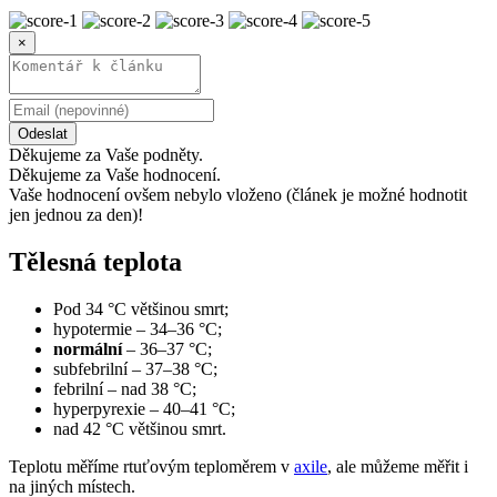
×
Odeslat
Děkujeme za Vaše podněty.
Děkujeme za Vaše hodnocení.
Vaše hodnocení ovšem nebylo vloženo (článek je možné hodnotit
jen jednou za den)!
Tělesná teplota
Pod 34 °C většinou smrt;
hypotermie – 34–36 °C;
normální
– 36–37 °C;
subfebrilní – 37–38 °C;
febrilní – nad 38 °C;
hyperpyrexie – 40–41 °C;
nad 42 °C většinou smrt.
Teplotu měříme rtuťovým teploměrem v
axile
, ale můžeme měřit i
na jiných místech.