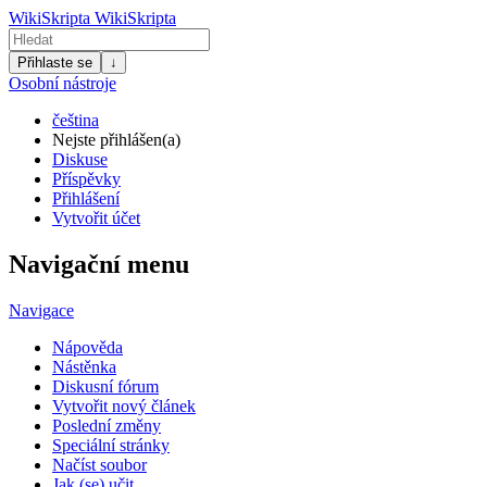
WikiSkripta
WikiSkripta
Přihlaste se
↓
Osobní nástroje
čeština
Nejste přihlášen(a)
Diskuse
Příspěvky
Přihlášení
Vytvořit účet
Navigační menu
Navigace
Nápověda
Nástěnka
Diskusní fórum
Vytvořit nový článek
Poslední změny
Speciální stránky
Načíst soubor
Jak (se) učit