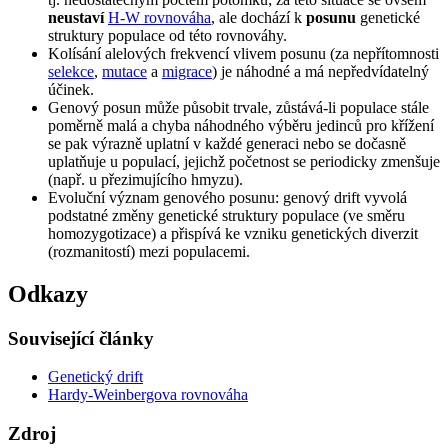
neustaví
H-W rovnováha
, ale dochází k
posunu
genetické
struktury populace od této rovnováhy.
Kolísání alelových frekvencí vlivem posunu (za nepřítomnosti
selekce
,
mutace
a
migrace
) je náhodné a má nepředvídatelný
účinek.
Genový posun může působit trvale, zůstává-li populace stále
poměrně malá a chyba náhodného výběru jedinců pro křížení
se pak výrazně uplatní v každé generaci nebo se dočasně
uplatňuje u populací, jejichž početnost se periodicky zmenšuje
(např. u přezimujícího hmyzu).
Evoluční význam genového posunu: genový drift vyvolá
podstatné změny genetické struktury populace (ve směru
homozygotizace) a přispívá ke vzniku genetických diverzit
(rozmanitostí) mezi populacemi.
Odkazy
Související články
Genetický drift
Hardy-Weinbergova rovnováha
Zdroj