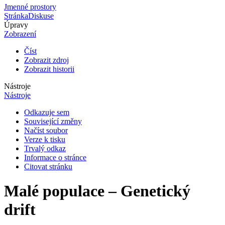
Jmenné prostory
Stránka
Diskuse
Úpravy
Zobrazení
Číst
Zobrazit zdroj
Zobrazit historii
Nástroje
Nástroje
Odkazuje sem
Související změny
Načíst soubor
Verze k tisku
Trvalý odkaz
Informace o stránce
Citovat stránku
Malé populace – Genetický
drift