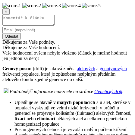
×
Odeslat
Děkujeme za Vaše podněty.
Děkujeme za Vaše hodnocení.
Vaše hodnocení ovšem nebylo vloženo (článek je možné hodnotit
jen jednou za den)!
Genový posun
(drift) je taková změna
alelových
a
genotypových
frekvencí populace, která je způsobena neúplným předáním
alelového fondu z jedné generace do další.
Podrobnější informace naleznete na stránce
Genetický drift
.
Uplatňuje se hlavně v
malých populacích
a u alel, které se v
populaci vyskytují ve velmi nízké frekvenci; v průběhu
generací se projevuje kolísáním (fluktuací) alelových četností,
fixací
nebo
eliminací
některých alel a celkovou genetickou
homogenizací populace.
Posun genových četností je vyvolán malým počtem křížení –
tj. nedostatečným počtem potomků; za této situace se ovšem