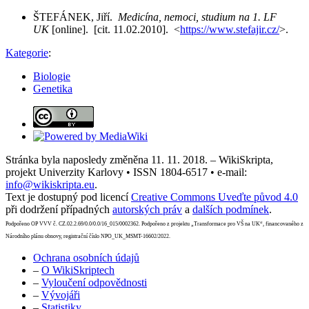
ŠTEFÁNEK, Jiří.
Medicína, nemoci, studium na 1. LF
UK
[online]. [cit. 11.02.2010]. <
https://www.stefajir.cz/
>.
Kategorie
:
Biologie
Genetika
Stránka byla naposledy změněna 11. 11. 2018. – WikiSkripta,
projekt Univerzity Karlovy • ISSN 1804-6517 • e-mail:
info@wikiskripta.eu
.
Text je dostupný pod licencí
Creative Commons Uveďte původ 4.0
při dodržení případných
autorských práv
a
dalších podmínek
.
Podpořeno OP VVV č. CZ.02.2.69/0.0/0.0/16_015/0002362. Podpořeno z projektu „Transformace pro VŠ na UK“, financovaného z
Národního plánu obnovy, registrační číslo NPO_UK_MSMT-16602/2022.
Ochrana osobních údajů
–
O WikiSkriptech
–
Vyloučení odpovědnosti
–
Vývojáři
–
Statistiky