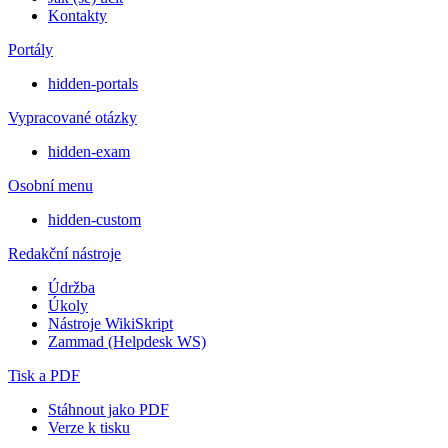
Kontakty
Portály
hidden-portals
Vypracované otázky
hidden-exam
Osobní menu
hidden-custom
Redakční nástroje
Údržba
Úkoly
Nástroje WikiSkript
Zammad (Helpdesk WS)
Tisk a PDF
Stáhnout jako PDF
Verze k tisku