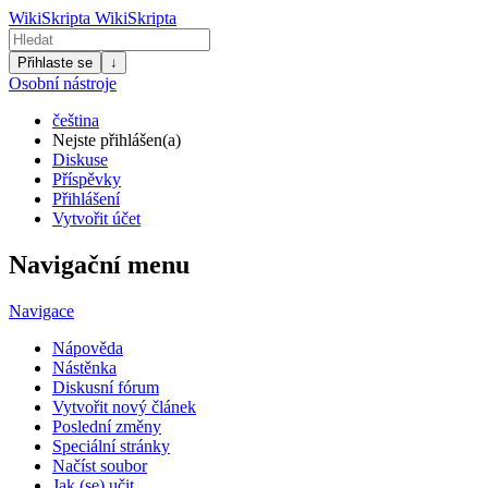
WikiSkripta
WikiSkripta
Přihlaste se
↓
Osobní nástroje
čeština
Nejste přihlášen(a)
Diskuse
Příspěvky
Přihlášení
Vytvořit účet
Navigační menu
Navigace
Nápověda
Nástěnka
Diskusní fórum
Vytvořit nový článek
Poslední změny
Speciální stránky
Načíst soubor
Jak (se) učit