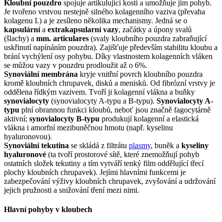
Kloubní pouzdro
spojuje artikulující kosti a umožňuje jim pohyb.
Je tvořeno vrstvou nestejně silného kolagenního vaziva (převaha
kolagenu I.) a je zesíleno několika mechanismy. Jedná se o
kapsulární
a
extrakapsularní vazy
, začátky a úpony svalů
(šlachy) a
mm. articulares
(svaly kloubního pouzdra zabraňující
uskřinutí napínáním pouzdra). Zajišťuje především stabilitu kloubu a
brání vychýlení osy pohybu. Díky vlastnostem kolagenních vláken
se můžou vazy v pouzdru prodloužit až o 6%.
Synoviální membrána
kryje vnitřní povrch kloubního pouzdra
kromě kloubních chrupavek, disků a menisků. Od fibrózní vrstvy je
oddělena řídkým vazivem. Tvoří ji kolagenní vlákna a buňky
synovialocyty
(synovialocyty A-typu a B-typu).
Synovialocyty A-
typu
plní obrannou funkci kloubů, neboť jsou značně fagocytárně
aktivní;
synovialocyty B-typu
produkují kolagenní a elastická
vlákna i amorfní mezibuněčnou hmotu (např. kyselinu
hyaluronovou).
Synoviální tekutina
se skládá z filtrátu
plasmy
, buněk a
kyseliny
hyaluronové
(ta tvoří prostorové sítě, které znemožňují pohyb
ostatních složek tekutiny a tím vytváří tenký film oddělující třecí
plochy kloubních chrupavek). Jejími hlavními funkcemi je
zabezpečování výživy kloubních chrupavek, zvyšování a udržování
jejich pružnosti a snižování tření mezi nimi.
Hlavní pohyby v kloubech