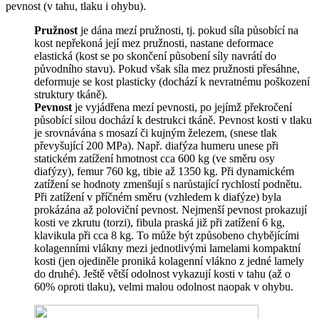
pevnost (v tahu, tlaku i ohybu).
Pružnost
je dána mezí pružnosti, tj. pokud síla působící na
kost nepřekoná její mez pružnosti, nastane deformace
elastická (kost se po skončení působení síly navrátí do
původního stavu). Pokud však síla mez pružnosti přesáhne,
deformuje se kost plasticky (dochází k nevratnému poškození
struktury tkáně).
Pevnost
je vyjádřena mezí pevnosti, po jejímž překročení
působící silou dochází k destrukci tkáně. Pevnost kosti v tlaku
je srovnávána s mosazí či kujným železem, (snese tlak
převyšující 200 MPa). Např. diafýza humeru unese při
statickém zatížení hmotnost cca 600 kg (ve směru osy
diafýzy), femur 760 kg, tibie až 1350 kg. Při dynamickém
zatížení se hodnoty zmenšují s narůstající rychlostí podnětu.
Při zatížení v příčném směru (vzhledem k diafýze) byla
prokázána až poloviční pevnost. Nejmenší pevnost prokazují
kosti ve zkrutu (torzi), fibula praská již při zatížení 6 kg,
klavikula při cca 8 kg. To může být způsobeno chybějícími
kolagenními vlákny mezi jednotlivými lamelami kompaktní
kosti (jen ojediněle proniká kolagenní vlákno z jedné lamely
do druhé). Ještě větší odolnost vykazují kosti v tahu (až o
60% oproti tlaku), velmi malou odolnost naopak v ohybu.