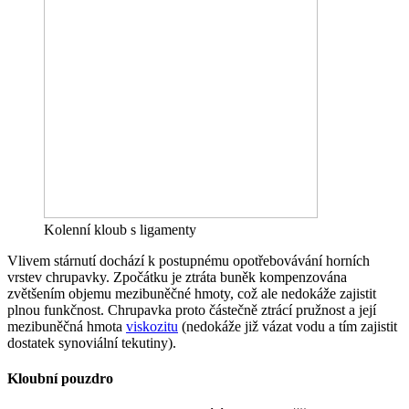
Kolenní kloub s ligamenty
Vlivem stárnutí dochází k postupnému opotřebovávání horních
vrstev chrupavky. Zpočátku je ztráta buněk kompenzována
zvětšením objemu mezibuněčné hmoty, což ale nedokáže zajistit
plnou funkčnost. Chrupavka proto částečně ztrácí pružnost a její
mezibuněčná hmota
viskozitu
(nedokáže již vázat vodu a tím zajistit
dostatek synoviální tekutiny).
Kloubní pouzdro