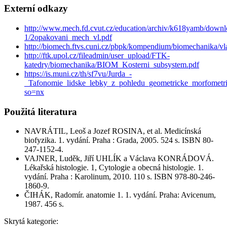
Externí odkazy
http://www.mech.fd.cvut.cz/education/archiv/k618yamb/down
1/2opakovani_mech_vl.pdf
http://biomech.ftvs.cuni.cz/pbpk/kompendium/biomechanika/vla
http://ftk.upol.cz/fileadmin/user_upload/FTK-
katedry/biomechanika/BIOM_Kosterni_subsystem.pdf
https://is.muni.cz/th/sf7vu/Jurda_-
_Tafonomie_lidske_lebky_z_pohledu_geometricke_morfometrie
so=nx
Použitá literatura
NAVRÁTIL, Leoš a Jozef ROSINA, et al. Medicínská
biofyzika. 1. vydání. Praha : Grada, 2005. 524 s. ISBN 80-
247-1152-4.
VAJNER, Luděk, Jiří UHLÍK a Václava KONRÁDOVÁ.
Lékařská histologie. 1, Cytologie a obecná histologie. 1.
vydání. Praha : Karolinum, 2010. 110 s. ISBN 978-80-246-
1860-9.
ČIHÁK, Radomír. anatomie 1. 1. vydání. Praha: Avicenum,
1987. 456 s.
Skrytá kategorie: