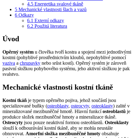
4.5
Energetika svalové tkáně
5
Mechanické vlastnosti šlach a vazů
6
Odkazy
6.1
Externí odkazy
6.2
Použitá literatura
Úvod
Opěrný systém
u člověka tvoří kostra a spojení mezi jednotlivými
kostmi (pohyblivé prostřednictvím kloubů, nepohyblivé pomocí
vaziva
a
chrupavky
nebo srůst kostí). Opěrný systém je zároveň
pasivní složkou pohybového systému, jeho aktivní složkou je pak
svalstvo.
Mechanické vlastnosti kostní tkáně
Kostní tkáň
je typem opěrného pojiva, jehož součástí jsou
specializované buňky (
osteoblasty
,
osteocyty
,
osteoklasty
) zalité v
mineralizované mezibuněčné hmotě. Hlavní funkcí
osteoblastů
je
produkce složek mezibuněčné hmoty a mineralizace tkáně.
Osteocyty
jsou pouze neaktivní formou osteoblastů.
Osteoklasty
slouží k odbourávání kostní tkáně, aby se mohla neustále
obnovovat.
Amorfní složka mezibuněčné hmoty
obsahuje