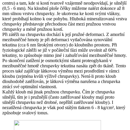
centru) a tam, kde si kosti tvarově vzájemně neodpovídají, je silnější
(0,5 - 6 mm). Na kloubní ploše čéšky můžeme nalézt dokonce až 8
mm silnou vrstvu chrupavky. Je ukotvena ke kosti svými vlákny,
které probíhají kolmo k ose pohybu. Hluboká mineralizovaná vrstva
chrupavky představuje přechodnou část mezi pružnou vrstvou
chrupavky a méně pružnou kostí.
Při zátěži na chrupavku dochází k její pružné deformaci. Z amorfní
mezibuněčné hmoty je při deformaci vytlačována synoviální
tekutina (cca 6 nm širokými otvory) do kloubního prostoru. Při
fyziologické zátěži se již v počáteční fázi může uvolnit až 60%
tekutiny, to způsobuje mimo jiné i zahušťování mezibuněčné hmoty.
Po skončení zatížení je osmotickými silami proteoglykanů v
mezibuněčné hmotě chrupavky tekutina nasáta zpět do tkáně. Tento
proces také zajišťuje látkovou výměnu mezi prostředími v rámci
kloubu (zejména kvůli výživě chrupavky). Není-li proto kloub
dlouhodobě zatěžován, je látková výměna narušena a chrupavka
ztrácí své optimální vlastnosti.
Každý kloub má jinak pružnou chrupavku. Čím je chrupavka
silnější, tím je i pružnější (často zatěžované klouby mají proto
silnější chrupavku než drobné, nepříliš zatěžované klouby). I
nezatížená chrupavka je však pod stálým tlakem 6 - 8 kg/cm², který
způsobuje svalový tonus.