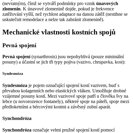
(nevratným), čímž se vytváří podmínky pro vznik
únavových
zlomenin
. K únavové zlomenině dojde, pokud je frekvence
zatěžování vyšší, než rychlost adaptace na danou zátěž (nestihne se
uskutečnit remodelace a nelze tak zabránit zlomenině).
Mechanické vlastnosti kostních spojů
Pevná spojení
Pevná spojení
(synarthrosis) jsou nepohyblivá (pouze minimální
posuny) a účastní se jich tři typy pojiva (vazivo, chrupavka, kost):
Syndesmóza
Syndesmóza
je pojem označující spojení kostí vazivem, buď s
převahou kolagenních nebo elastických vláken. Umožňuje drobné
vzájemné posuny kostí. Mezi vazivové spoje patří u člověka švy na
lebce (u novorozence fontanely), některé spoje na páteři, spoje mezi
předloketními a bércovými kostmi a závěsný zubní aparát.
Synchondróza
Synchondróza
označuje velmi pružné spojení kostí pomocí