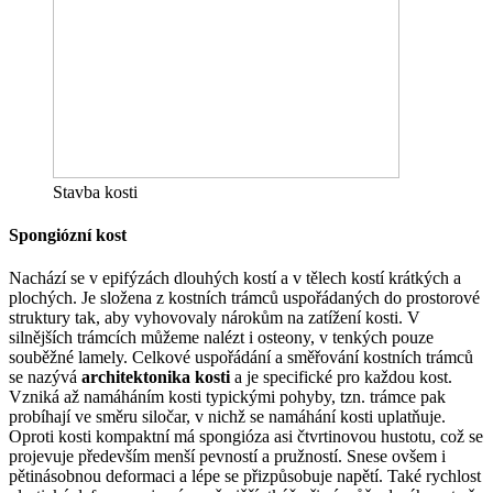
Stavba kosti
Spongiózní kost
Nachází se v epifýzách dlouhých kostí a v tělech kostí krátkých a
plochých. Je složena z kostních trámců uspořádaných do prostorové
struktury tak, aby vyhovovaly nárokům na zatížení kosti. V
silnějších trámcích můžeme nalézt i osteony, v tenkých pouze
souběžné lamely. Celkové uspořádání a směřování kostních trámců
se nazývá
architektonika kosti
a je specifické pro každou kost.
Vzniká až namáháním kosti typickými pohyby, tzn. trámce pak
probíhají ve směru siločar, v nichž se namáhání kosti uplatňuje.
Oproti kosti kompaktní má spongióza asi čtvrtinovou hustotu, což se
projevuje především menší pevností a pružností. Snese ovšem i
pětinásobnou deformaci a lépe se přizpůsobuje napětí. Také rychlost