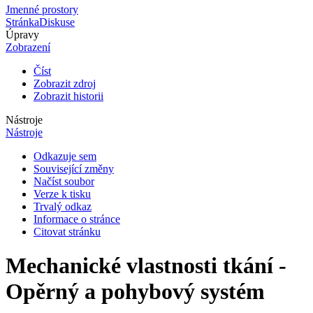
Jmenné prostory
Stránka
Diskuse
Úpravy
Zobrazení
Číst
Zobrazit zdroj
Zobrazit historii
Nástroje
Nástroje
Odkazuje sem
Související změny
Načíst soubor
Verze k tisku
Trvalý odkaz
Informace o stránce
Citovat stránku
Mechanické vlastnosti tkání -
Opěrný a pohybový systém