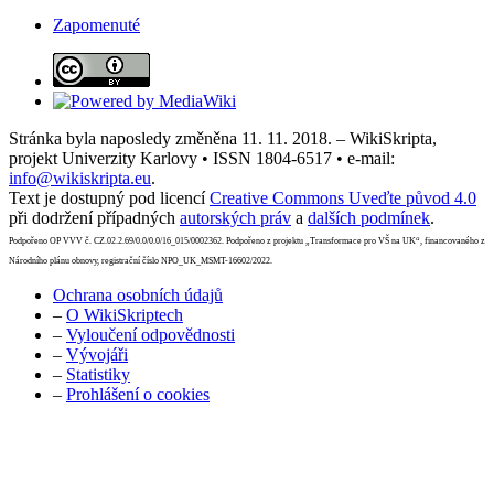
Zapomenuté
Stránka byla naposledy změněna 11. 11. 2018. – WikiSkripta,
projekt Univerzity Karlovy • ISSN 1804-6517 • e-mail:
info@wikiskripta.eu
.
Text je dostupný pod licencí
Creative Commons Uveďte původ 4.0
při dodržení případných
autorských práv
a
dalších podmínek
.
Podpořeno OP VVV č. CZ.02.2.69/0.0/0.0/16_015/0002362. Podpořeno z projektu „Transformace pro VŠ na UK“, financovaného z
Národního plánu obnovy, registrační číslo NPO_UK_MSMT-16602/2022.
Ochrana osobních údajů
–
O WikiSkriptech
–
Vyloučení odpovědnosti
–
Vývojáři
–
Statistiky
–
Prohlášení o cookies