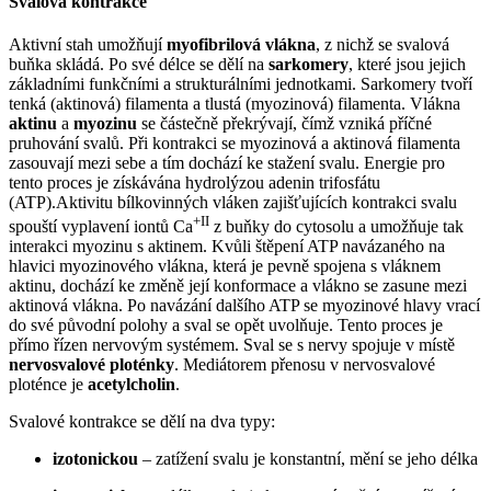
Svalová kontrakce
Aktivní stah umožňují
myofibrilová vlákna
, z nichž se svalová
buňka skládá. Po své délce se dělí na
sarkomery
, které jsou jejich
základními funkčními a strukturálními jednotkami. Sarkomery tvoří
tenká (aktinová) filamenta a tlustá (myozinová) filamenta. Vlákna
aktinu
a
myozinu
se částečně překrývají, čímž vzniká příčné
pruhování svalů. Při kontrakci se myozinová a aktinová filamenta
zasouvají mezi sebe a tím dochází ke stažení svalu. Energie pro
tento proces je získávána hydrolýzou adenin trifosfátu
(ATP).Aktivitu bílkovinných vláken zajišťujících kontrakci svalu
+II
spouští vyplavení iontů Ca
z buňky do cytosolu a umožňuje tak
interakci myozinu s aktinem. Kvůli štěpení ATP navázaného na
hlavici myozinového vlákna, která je pevně spojena s vláknem
aktinu, dochází ke změně její konformace a vlákno se zasune mezi
aktinová vlákna. Po navázání dalšího ATP se myozinové hlavy vrací
do své původní polohy a sval se opět uvolňuje. Tento proces je
přímo řízen nervovým systémem. Sval se s nervy spojuje v místě
nervosvalové ploténky
. Mediátorem přenosu v nervosvalové
ploténce je
acetylcholin
.
Svalové kontrakce se dělí na dva typy:
izotonickou
– zatížení svalu je konstantní, mění se jeho délka