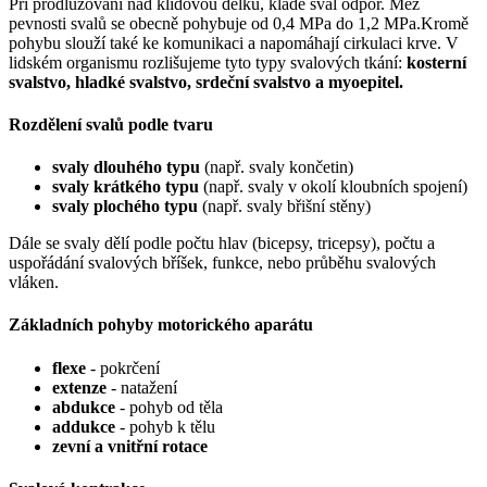
Při prodlužování nad klidovou délku, klade sval odpor. Mez
pevnosti svalů se obecně pohybuje od 0,4 MPa do 1,2 MPa.Kromě
pohybu slouží také ke komunikaci a napomáhají cirkulaci krve. V
lidském organismu rozlišujeme tyto typy svalových tkání:
kosterní
svalstvo, hladké svalstvo, srdeční svalstvo a myoepitel.
Rozdělení svalů podle tvaru
svaly dlouhého typu
(např. svaly končetin)
svaly krátkého typu
(např. svaly v okolí kloubních spojení)
svaly plochého typu
(např. svaly břišní stěny)
Dále se svaly dělí podle počtu hlav (bicepsy, tricepsy), počtu a
uspořádání svalových bříšek, funkce, nebo průběhu svalových
vláken.
Základních pohyby motorického aparátu
flexe
- pokrčení
extenze
- natažení
abdukce
- pohyb od těla
addukce
- pohyb k tělu
zevní a vnitřní rotace