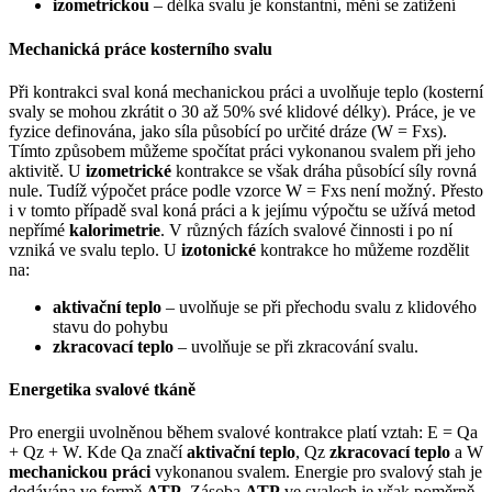
izometrickou
– délka svalu je konstantní, mění se zatížení
Mechanická práce kosterního svalu
Při kontrakci sval koná mechanickou práci a uvolňuje teplo (kosterní
svaly se mohou zkrátit o 30 až 50% své klidové délky). Práce, je ve
fyzice definována, jako síla působící po určité dráze (W = Fxs).
Tímto způsobem můžeme spočítat práci vykonanou svalem při jeho
aktivitě. U
izometrické
kontrakce se však dráha působící síly rovná
nule. Tudíž výpočet práce podle vzorce W = Fxs není možný. Přesto
i v tomto případě sval koná práci a k jejímu výpočtu se užívá metod
nepřímé
kalorimetrie
. V různých fázích svalové činnosti i po ní
vzniká ve svalu teplo. U
izotonické
kontrakce ho můžeme rozdělit
na:
aktivační teplo
– uvolňuje se při přechodu svalu z klidového
stavu do pohybu
zkracovací teplo
– uvolňuje se při zkracování svalu.
Energetika svalové tkáně
Pro energii uvolněnou během svalové kontrakce platí vztah: E = Qa
+ Qz + W. Kde Qa značí
aktivační teplo
, Qz
zkracovací teplo
a W
mechanickou práci
vykonanou svalem. Energie pro svalový stah je
dodávána ve formě
ATP
. Zásoba
ATP
ve svalech je však poměrně