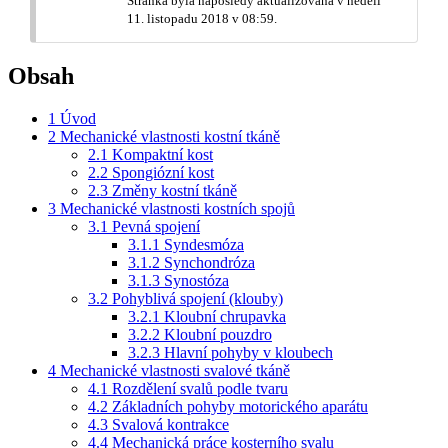
Stránka byla naposledy aktualizována v neděli
11. listopadu 2018 v 08:59.
Obsah
1
Úvod
2
Mechanické vlastnosti kostní tkáně
2.1
Kompaktní kost
2.2
Spongiózní kost
2.3
Změny kostní tkáně
3
Mechanické vlastnosti kostních spojů
3.1
Pevná spojení
3.1.1
Syndesmóza
3.1.2
Synchondróza
3.1.3
Synostóza
3.2
Pohyblivá spojení (klouby)
3.2.1
Kloubní chrupavka
3.2.2
Kloubní pouzdro
3.2.3
Hlavní pohyby v kloubech
4
Mechanické vlastnosti svalové tkáně
4.1
Rozdělení svalů podle tvaru
4.2
Základních pohyby motorického aparátu
4.3
Svalová kontrakce
4.4
Mechanická práce kosterního svalu