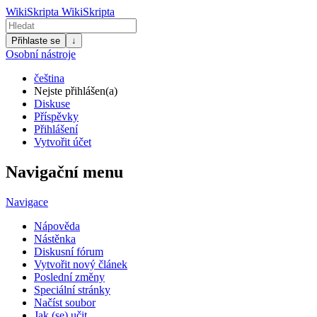
WikiSkripta
WikiSkripta
Přihlaste se
↓
Osobní nástroje
čeština
Nejste přihlášen(a)
Diskuse
Příspěvky
Přihlášení
Vytvořit účet
Navigační menu
Navigace
Nápověda
Nástěnka
Diskusní fórum
Vytvořit nový článek
Poslední změny
Speciální stránky
Načíst soubor
Jak (se) učit