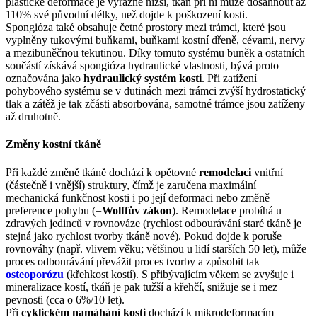
plastické deformace je výrazně nižší, tkáň při ní může dosáhnout až
110% své původní délky, než dojde k poškození kosti.
Spongióza také obsahuje četné prostory mezi trámci, které jsou
vyplněny tukovými buňkami, buňkami kostní dřeně, cévami, nervy
a mezibuněčnou tekutinou. Díky tomuto systému buněk a ostatních
součástí získává spongióza hydraulické vlastnosti, bývá proto
označována jako
hydraulický systém kosti
. Při zatížení
pohybového systému se v dutinách mezi trámci zvýší hydrostatický
tlak a zátěž je tak zčásti absorbována, samotné trámce jsou zatíženy
až druhotně.
Změny kostní tkáně
Při každé změně tkáně dochází k opětovné
remodelaci
vnitřní
(částečně i vnější) struktury, čímž je zaručena maximální
mechanická funkčnost kosti i po její deformaci nebo změně
preference pohybu (=
Wolffův zákon
). Remodelace probíhá u
zdravých jedinců v rovnováze (rychlost odbourávání staré tkáně je
stejná jako rychlost tvorby tkáně nové). Pokud dojde k poruše
rovnováhy (např. vlivem věku; většinou u lidí starších 50 let), může
proces odbourávání převážit proces tvorby a způsobit tak
osteoporózu
(křehkost kostí). S přibývajícím věkem se zvyšuje i
mineralizace kostí, tkáň je pak tužší a křehčí, snižuje se i mez
pevnosti (cca o 6%/10 let).
Při
cyklickém namáhání kosti
dochází k mikrodeformacím