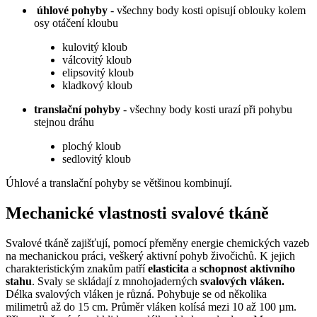
úhlové pohyby
- všechny body kosti opisují oblouky kolem
osy otáčení kloubu
kulovitý kloub
válcovitý kloub
elipsovitý kloub
kladkový kloub
translační pohyby
- všechny body kosti urazí při pohybu
stejnou dráhu
plochý kloub
sedlovitý kloub
Úhlové a translační pohyby se většinou kombinují.
Mechanické vlastnosti svalové tkáně
Svalové tkáně zajišťují, pomocí přeměny energie chemických vazeb
na mechanickou práci, veškerý aktivní pohyb živočichů. K jejich
charakteristickým znakům patří
elasticita
a
schopnost aktivního
stahu
. Svaly se skládají z mnohojaderných
svalových vláken.
Délka svalových vláken je různá. Pohybuje se od několika
milimetrů až do 15 cm. Průměr vláken kolísá mezi 10 až 100 µm.