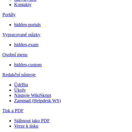
Kontakty
Portály
hidden-portals
Vypracované otázky
hidden-exam
Osobní menu
hidden-custom
Redakční nástroje
Údržba
Úkoly
Nástroje WikiSkript
Zammad (Helpdesk WS)
Tisk a PDF
Stáhnout jako PDF
Verze k tisku