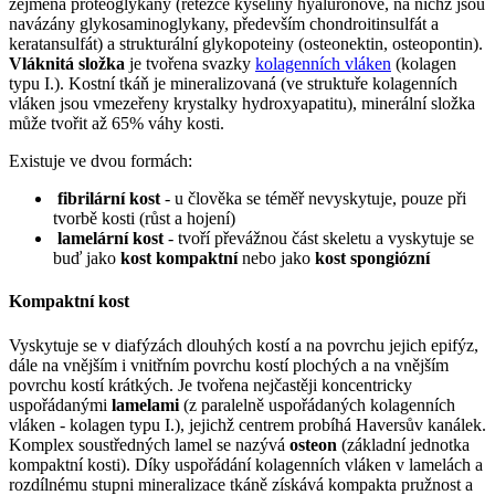
zejména proteoglykany (řetězce kyseliny hyaluronové, na nichž jsou
navázány glykosaminoglykany, především chondroitinsulfát a
keratansulfát) a strukturální glykopoteiny (osteonektin, osteopontin).
Vláknitá složka
je tvořena svazky
kolagenních vláken
(kolagen
typu I.). Kostní tkáň je mineralizovaná (ve struktuře kolagenních
vláken jsou vmezeřeny krystalky hydroxyapatitu), minerální složka
může tvořit až 65% váhy kosti.
Existuje ve dvou formách:
fibrilární kost
- u člověka se téměř nevyskytuje, pouze při
tvorbě kosti (růst a hojení)
lamelární kost
- tvoří převážnou část skeletu a vyskytuje se
buď jako
kost kompaktní
nebo jako
kost spongiózní
Kompaktní kost
Vyskytuje se v diafýzách dlouhých kostí a na povrchu jejich epifýz,
dále na vnějším i vnitřním povrchu kostí plochých a na vnějším
povrchu kostí krátkých. Je tvořena nejčastěji koncentricky
uspořádanými
lamelami
(z paralelně uspořádaných kolagenních
vláken - kolagen typu I.), jejichž centrem probíhá Haversův kanálek.
Komplex soustředných lamel se nazývá
osteon
(základní jednotka
kompaktní kosti). Díky uspořádání kolagenních vláken v lamelách a
rozdílnému stupni mineralizace tkáně získává kompakta pružnost a