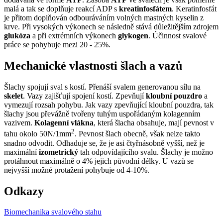
malá a tak se doplňuje reakcí ADP s
kreatinfosfátem
. Keratinfosfát
je přitom doplňován odbouráváním volných mastných kyselin z
krve. Při vysokých výkonech se následně stává důležitějším zdrojem
glukóza
a při extrémních výkonech
glykogen
. Účinnost svalové
práce se pohybuje mezi 20 - 25%.
Mechanické vlastnosti šlach a vazů
Šlachy spojují sval s kostí. Přenáší svalem generovanou sílu na
skelet
. Vazy zajišťují spojení kostí. Zpevňují
kloubní pouzdro
a
vymezují rozsah pohybu. Jak vazy zpevňující kloubní pouzdra, tak
šlachy jsou převážně tvořeny tuhým uspořádaným kolagenním
vazivem.
Kolagenní vlákna
, která šlacha obsahuje, mají pevnost v
2
tahu okolo 50N/1mm
. Pevnost šlach obecně, však nelze takto
snadno odvodit. Odhaduje se, že je asi čtyřnásobně vyšší, než je
maximální
izometrický
tah odpovídajícího svalu. Šlachy je možno
protáhnout maximálně o 4% jejich původní délky. U vazů se
nejvyšší možné protažení pohybuje od 4-10%.
Odkazy
Biomechanika svalového stahu