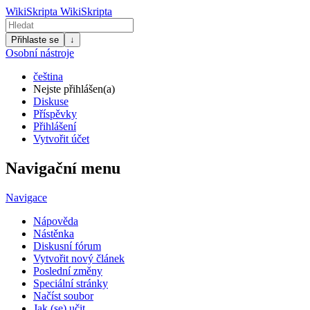
WikiSkripta
WikiSkripta
Přihlaste se
↓
Osobní nástroje
čeština
Nejste přihlášen(a)
Diskuse
Příspěvky
Přihlášení
Vytvořit účet
Navigační menu
Navigace
Nápověda
Nástěnka
Diskusní fórum
Vytvořit nový článek
Poslední změny
Speciální stránky
Načíst soubor
Jak (se) učit