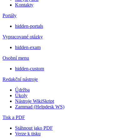
Kontakty
Portály
hidden-portals
Vypracované otázky
hidden-exam
Osobní menu
hidden-custom
Redakční nástroje
Údržba
Úkoly
Nástroje WikiSkript
Zammad (Helpdesk WS)
Tisk a PDF
Stáhnout jako PDF
Verze k tisku