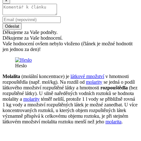
×
Odeslat
Děkujeme za Vaše podněty.
Děkujeme za Vaše hodnocení.
Vaše hodnocení ovšem nebylo vloženo (článek je možné hodnotit
jen jednou za den)!
Heslo
Molalita
(molální koncentrace) je
látkové množství
v hmotnosti
rozpouštědla (např. mol/kg). Na rozdíl od
molarity
se jedná o podíl
látkového množství rozpuštěné látky a hmotnosti
rozpouštědla
(bez
rozpuštěné látky). U silně naředěných vodních roztoků se hodnota
molality a
molarity
téměř neliší, protože 1 l vody se přibližně rovná
1 kg vody a množství rozpuštěných látek je možné zanedbat. U více
koncentrovaných roztoků, u kterých objem rozpuštěných látek
významně přispívá k celkovému objemu roztoku, je při stejném
látkovém množství molalita roztoku menší než jeho
molarita
.