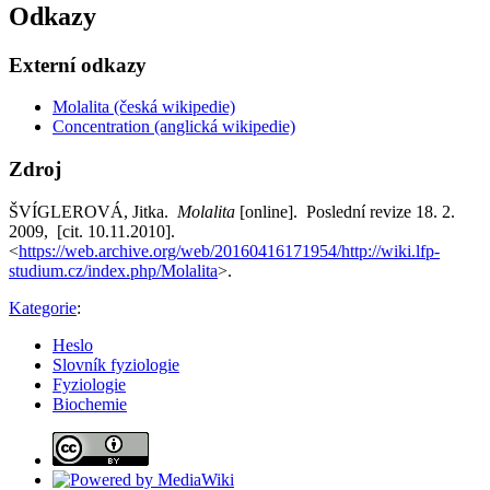
Odkazy
Externí odkazy
Molalita (česká wikipedie)
Concentration (anglická wikipedie)
Zdroj
ŠVÍGLEROVÁ, Jitka.
Molalita
[online]. Poslední revize 18. 2.
2009, [cit. 10.11.2010].
<
https://web.archive.org/web/20160416171954/http://wiki.lfp-
studium.cz/index.php/Molalita
>.
Kategorie
:
Heslo
Slovník fyziologie
Fyziologie
Biochemie