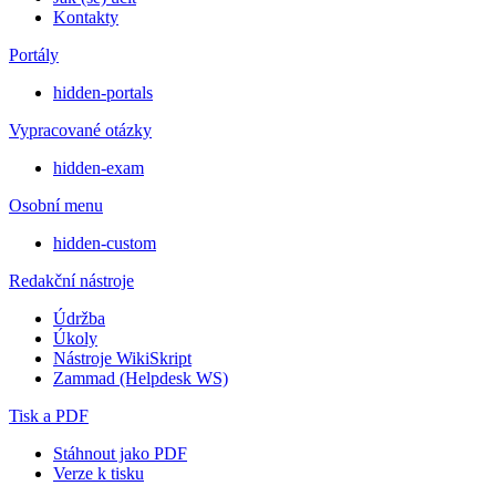
Kontakty
Portály
hidden-portals
Vypracované otázky
hidden-exam
Osobní menu
hidden-custom
Redakční nástroje
Údržba
Úkoly
Nástroje WikiSkript
Zammad (Helpdesk WS)
Tisk a PDF
Stáhnout jako PDF
Verze k tisku