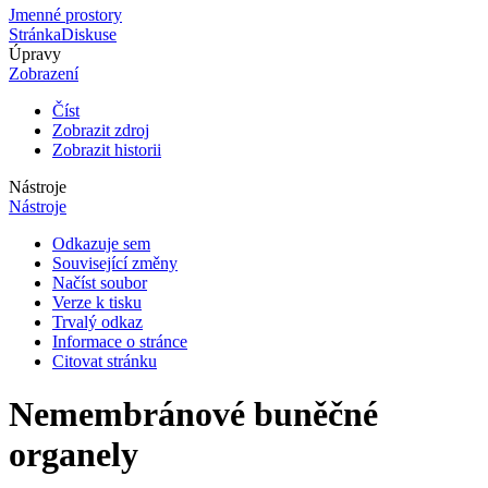
Jmenné prostory
Stránka
Diskuse
Úpravy
Zobrazení
Číst
Zobrazit zdroj
Zobrazit historii
Nástroje
Nástroje
Odkazuje sem
Související změny
Načíst soubor
Verze k tisku
Trvalý odkaz
Informace o stránce
Citovat stránku
Nemembránové buněčné
organely