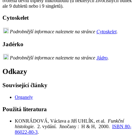
tvořena devíti triplety mikrotubulů (u některých živočišných buněk
ale 9 dubletů nebo i 9 singletů).
Cytoskelet
Podrobnější informace naleznete na stránce
Cytoskelet
.
Jadérko
Podrobnější informace naleznete na stránce
Jádro
.
Odkazy
Související články
Organely
Použitá literatura
KONRÁDOVÁ, Václava a Jiří UHLÍK, et al.
Funkční
histologie.
2. vydání. Jinočany : H & H, 2000.
ISBN 80-
86022-80-3
.