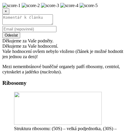
×
Odeslat
Děkujeme za Vaše podněty.
Děkujeme za Vaše hodnocení.
Vaše hodnocení ovšem nebylo vloženo (článek je možné hodnotit
jen jednou za den)!
Mezi nemembránové buněčné organely patří ribosomy, centriol,
cytoskelet a jadérko (
nucleolus
).
Ribosomy
Struktura ribosomu: (50S) – velká podjednotka, (30S) –