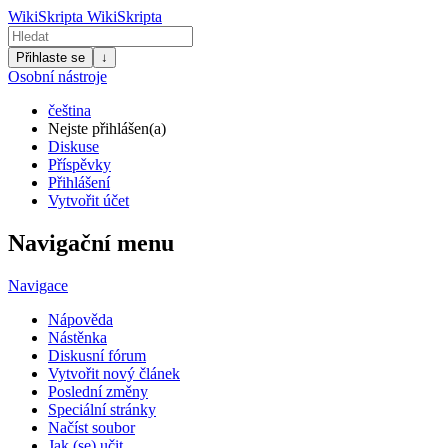
WikiSkripta
WikiSkripta
Přihlaste se
↓
Osobní nástroje
čeština
Nejste přihlášen(a)
Diskuse
Příspěvky
Přihlášení
Vytvořit účet
Navigační menu
Navigace
Nápověda
Nástěnka
Diskusní fórum
Vytvořit nový článek
Poslední změny
Speciální stránky
Načíst soubor
Jak (se) učit