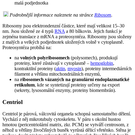
malá podjednotka
Podrobnější informace naleznete na stránce
Ribosom
.
Ribosomy jsou elektrondenzní částice, které mají velikost 15–30
nm. Jsou složené ze 4 typů
RNA
a 80 bílkovin. Jejich funkcí je
zejména translace z mRNA a proteosyntéza. Ribosomy jsou složeny
z malých a velkých podjednotek uložených volně v cytoplasmě.
Proteosyntéza probíhá na:
na
volných polyribosomech
(polysomech), produkují
proteiny, které zůstávají v cytoplasmě –
hemoglobin
,
kontraktilní proteiny (
aktin
,
myosin
), proteiny intermediárních
filament a většinu mitochondriálních enzymů,
na
ribosomech vázaných na granulární endoplazmatické
retikulum
, kde se syntetizují proteiny určeny na export
(sekrety, lysosomální enzymy, proteiny biomembrán).
Centriol
Centriol je párová, válcovitá organela schopná samostatného dělení.
Vychází z něj mikrotubuly cytoskeletu. V páru s okolní hustou
hmotou (pericentriolární matrix, zkr. PCM) se vytváří centrosom, z
něhož u většiny živočišných buněk vyrůstá dělicí vřeténko. Stěna je