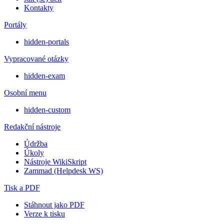
Kontakty
Portály
hidden-portals
Vypracované otázky
hidden-exam
Osobní menu
hidden-custom
Redakční nástroje
Údržba
Úkoly
Nástroje WikiSkript
Zammad (Helpdesk WS)
Tisk a PDF
Stáhnout jako PDF
Verze k tisku