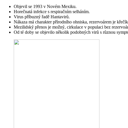
Objevil se 1993 v Novém Mexiku.
Horečnatá infekce s respiračním selháním.
Virus příbuzný řadě Hantavirů.
Nákaza má charakter přírodního ohniska, rezervoárem je křečík
Mezilidský přenos je možný, cirkulace v populaci bez rezervoár
Od té doby se objevilo několik podobných virů s různou sympt