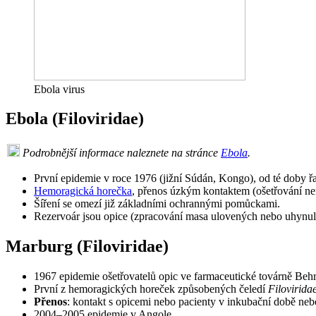
Ebola virus
Ebola (Filoviridae)
Podrobnější informace naleznete na stránce
Ebola
.
První epidemie v roce 1976 (jižní Súdán, Kongo), od té doby
Hemoragická horečka
, přenos úzkým kontaktem (ošetřování ne
Šíření se omezí již základními ochrannými pomůckami.
Rezervoár jsou opice (zpracování masa ulovených nebo uhynul
Marburg (Filoviridae)
1967 epidemie ošetřovatelů opic ve farmaceutické továrně Behr
První z hemoragických horeček způsobených čeledí
Filovirida
Přenos
: kontakt s opicemi nebo pacienty v inkubační době ne
2004–2005 epidemie v Angole.