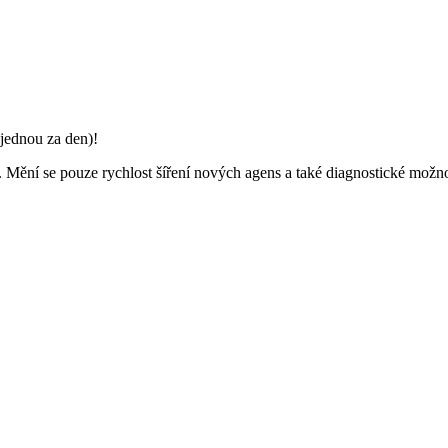
jednou za den)!
tí. Mění se pouze rychlost šíření nových agens a také diagnostické možn