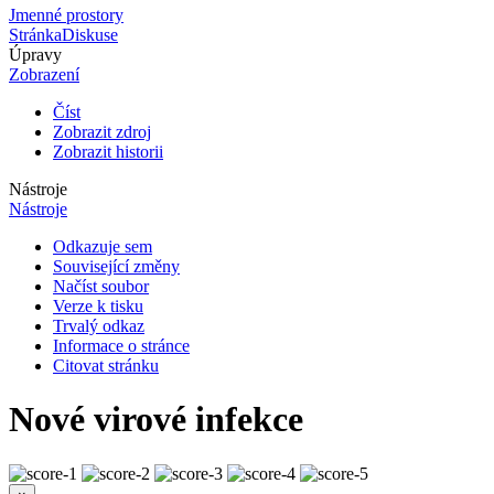
Jmenné prostory
Stránka
Diskuse
Úpravy
Zobrazení
Číst
Zobrazit zdroj
Zobrazit historii
Nástroje
Nástroje
Odkazuje sem
Související změny
Načíst soubor
Verze k tisku
Trvalý odkaz
Informace o stránce
Citovat stránku
Nové virové infekce