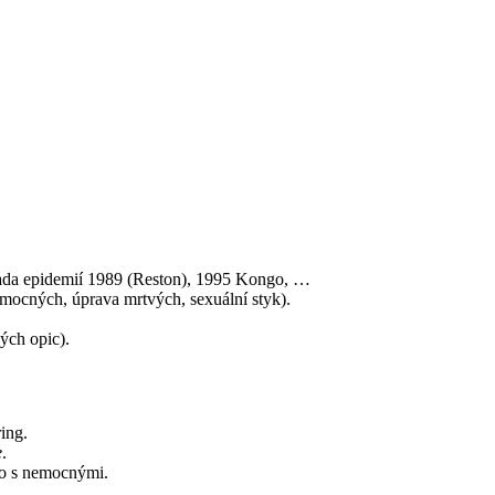
 řada epidemií 1989 (Reston), 1995 Kongo, …
mocných, úprava mrtvých, sexuální styk).
ých opic).
ing.
e
.
bo s nemocnými.