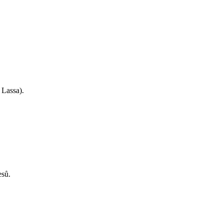
 Lassa).
esů.