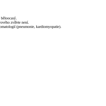
 běloocasý.
ového zvířete není.
omatologií (pneumonie, kardiomyopatie).