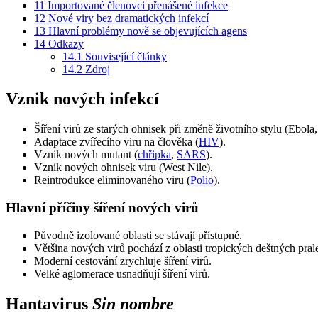
11
Importované členovci přenášené infekce
12
Nové viry bez dramatických infekcí
13
Hlavní problémy nově se objevujících agens
14
Odkazy
14.1
Související články
14.2
Zdroj
Vznik nových infekcí
Šíření virů ze starých ohnisek při změně životního stylu (Ebola,
Adaptace zvířecího viru na člověka (
HIV
).
Vznik nových mutant (
chřipka
,
SARS
).
Vznik nových ohnisek viru (West Nile).
Reintrodukce eliminovaného viru (
Polio
).
Hlavní příčiny šíření nových virů
Původně izolované oblasti se stávají přístupné.
Většina nových virů pochází z oblasti tropických deštných pral
Moderní cestování zrychluje šíření virů.
Velké aglomerace usnadňují šíření virů.
Hantavirus
Sin nombre