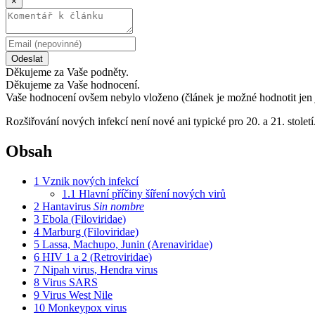
×
Odeslat
Děkujeme za Vaše podněty.
Děkujeme za Vaše hodnocení.
Vaše hodnocení ovšem nebylo vloženo (článek je možné hodnotit jen 
Rozšiřování nových infekcí není nové ani typické pro 20. a 21. stole
Obsah
1
Vznik nových infekcí
1.1
Hlavní příčiny šíření nových virů
2
Hantavirus
Sin nombre
3
Ebola (Filoviridae)
4
Marburg (Filoviridae)
5
Lassa, Machupo, Junin (Arenaviridae)
6
HIV 1 a 2 (Retroviridae)
7
Nipah virus, Hendra virus
8
Virus SARS
9
Virus West Nile
10
Monkeypox virus