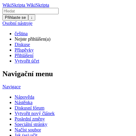
WikiSkripta
WikiSkripta
Přihlaste se
↓
Osobní nástroje
čeština
Nejste přihlášen(a)
Diskuse
Příspěvky
Přihlášení
Vytvořit účet
Navigační menu
Navigace
Nápověda
Nástěnka
Diskusní fórum
Vytvořit nový článek
Poslední změny
Speciální stránky
Načíst soubor
Jak (se) učit