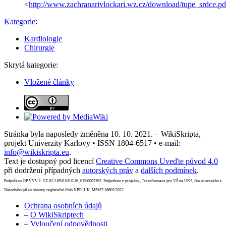
<
http://www.zachranarivlockari.wz.cz/download/tupe_srdce.pd
Kategorie
:
Kardiologie
Chirurgie
Skrytá kategorie:
Vložené články
Stránka byla naposledy změněna 10. 10. 2021. – WikiSkripta,
projekt Univerzity Karlovy • ISSN 1804-6517 • e-mail:
info@wikiskripta.eu
.
Text je dostupný pod licencí
Creative Commons Uveďte původ 4.0
při dodržení případných
autorských práv
a
dalších podmínek
.
Podpořeno OP VVV č. CZ.02.2.69/0.0/0.0/16_015/0002362. Podpořeno z projektu „Transformace pro VŠ na UK“, financovaného z
Národního plánu obnovy, registrační číslo NPO_UK_MSMT-16602/2022.
Ochrana osobních údajů
–
O WikiSkriptech
–
Vyloučení odpovědnosti