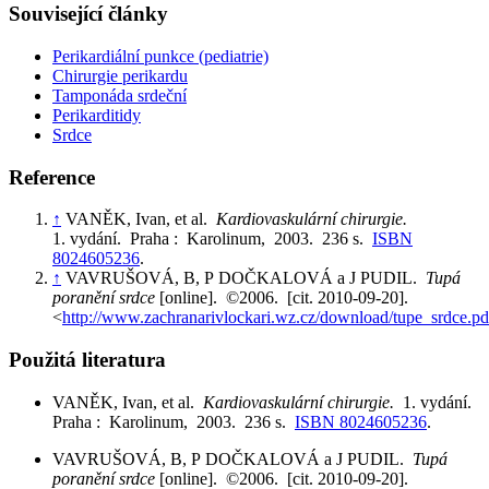
Související články
Perikardiální punkce (pediatrie)
Chirurgie perikardu
Tamponáda srdeční
Perikarditidy
Srdce
Reference
↑
VANĚK, Ivan, et al.
Kardiovaskulární chirurgie.
1. vydání. Praha : Karolinum, 2003. 236 s.
ISBN
8024605236
.
↑
VAVRUŠOVÁ, B, P DOČKALOVÁ a J PUDIL.
Tupá
poranění srdce
[online]. ©2006. [cit. 2010-09-20].
<
http://www.zachranarivlockari.wz.cz/download/tupe_srdce.pd
Použitá literatura
VANĚK, Ivan, et al.
Kardiovaskulární chirurgie.
1. vydání.
Praha : Karolinum, 2003. 236 s.
ISBN 8024605236
.
VAVRUŠOVÁ, B, P DOČKALOVÁ a J PUDIL.
Tupá
poranění srdce
[online]. ©2006. [cit. 2010-09-20].