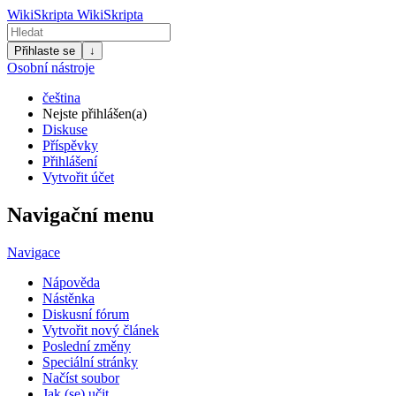
WikiSkripta
WikiSkripta
Přihlaste se
↓
Osobní nástroje
čeština
Nejste přihlášen(a)
Diskuse
Příspěvky
Přihlášení
Vytvořit účet
Navigační menu
Navigace
Nápověda
Nástěnka
Diskusní fórum
Vytvořit nový článek
Poslední změny
Speciální stránky
Načíst soubor
Jak (se) učit