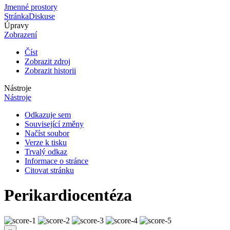
Jmenné prostory
Stránka
Diskuse
Úpravy
Zobrazení
Číst
Zobrazit zdroj
Zobrazit historii
Nástroje
Nástroje
Odkazuje sem
Související změny
Načíst soubor
Verze k tisku
Trvalý odkaz
Informace o stránce
Citovat stránku
Perikardiocentéza