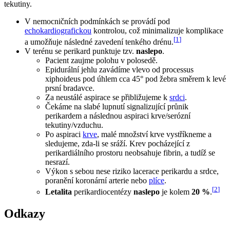
tekutiny.
V nemocničních podmínkách se provádí pod
echokardiografickou
kontrolou, což minimalizuje komplikace
[
1
]
a umožňuje následné zavedení tenkého drénu.
V terénu se perikard punktuje tzv.
naslepo
.
Pacient zaujme polohu v polosedě.
Epidurální jehlu zavádíme vlevo od processus
xiphoideus pod úhlem cca 45° pod žebra směrem k levé
prsní bradavce.
Za neustálé aspirace se přibližujeme k
srdci
.
Čekáme na slabé lupnutí signalizující průnik
perikardem a následnou aspiraci krve/serózní
tekutiny/vzduchu.
Po aspiraci
krve
, malé množství krve vystříkneme a
sledujeme, zda-li se sráží. Krev pocházející z
perikardiálního prostoru neobsahuje fibrin, a tudíž se
nesrazí.
Výkon s sebou nese riziko lacerace perikardu a srdce,
poranění koronární arterie nebo
plíce
.
[
2
]
Letalita
perikardiocentézy
naslepo
je kolem
20 %
.
Odkazy