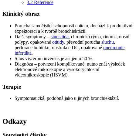
3.2
Reference
Klinický obraz
Porucha samočistící schopnosti epitelu, dochází k produktivní
expektoraci a k tvorbě bronchiektázií.
Další symptomy –
sinusitida
, chronická rýma, rinorea, nosní
polypy, opakované
otitidy
, převodní porucha
sluchu
,
perforace bubínku, obstrukce DC, opakované
pneumonie
,
infertilita
.
Situs viscerum inversus je asi jen u 50 %.
Diagnóza – potvrzení komplikované, nutno znát výsledek
elektronové mikroskopie a vysokorychlostní
videomikroskopie (HSVM).
Terapie
Symptomatická, podobná jako u jiných bronchiektázií.
Odkazy
Související články