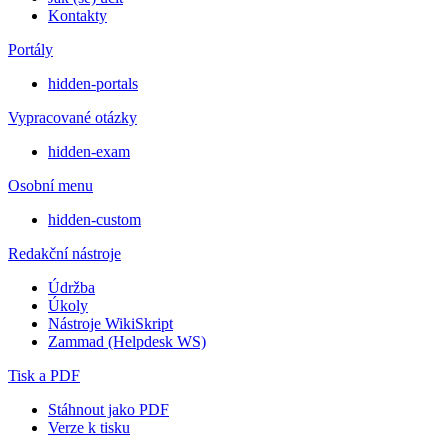
Kontakty
Portály
hidden-portals
Vypracované otázky
hidden-exam
Osobní menu
hidden-custom
Redakční nástroje
Údržba
Úkoly
Nástroje WikiSkript
Zammad (Helpdesk WS)
Tisk a PDF
Stáhnout jako PDF
Verze k tisku