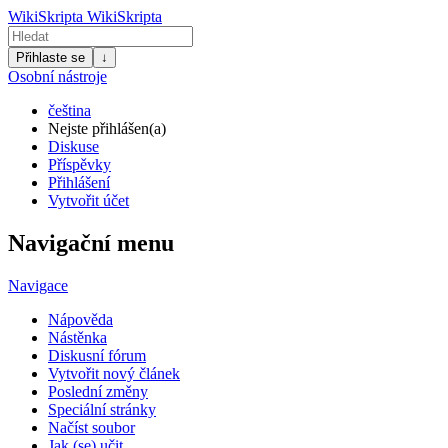
WikiSkripta
WikiSkripta
Přihlaste se
↓
Osobní nástroje
čeština
Nejste přihlášen(a)
Diskuse
Příspěvky
Přihlášení
Vytvořit účet
Navigační menu
Navigace
Nápověda
Nástěnka
Diskusní fórum
Vytvořit nový článek
Poslední změny
Speciální stránky
Načíst soubor
Jak (se) učit