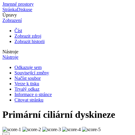
Jmenné prostory
Stránka
Diskuse
Úpravy
Zobrazení
Číst
Zobrazit zdroj
Zobrazit historii
Nástroje
Nástroje
Odkazuje sem
Související změny
Načíst soubor
Verze k tisku
Trvalý odkaz
Informace o stránce
Citovat stránku
Primární ciliární dyskineze