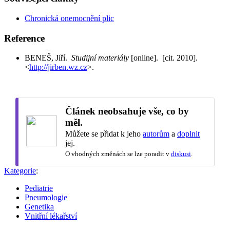
Chronická onemocnění plic
Reference
BENEŠ, Jiří.
Studijní materiály
[online]. [cit. 2010].
<
http://jirben.wz.cz
>.
Článek neobsahuje vše, co by
měl.
Můžete se přidat k jeho
autorům
a
doplnit
jej.
O vhodných změnách se lze poradit v
diskusi
.
Kategorie
:
Pediatrie
Pneumologie
Genetika
Vnitřní lékařství