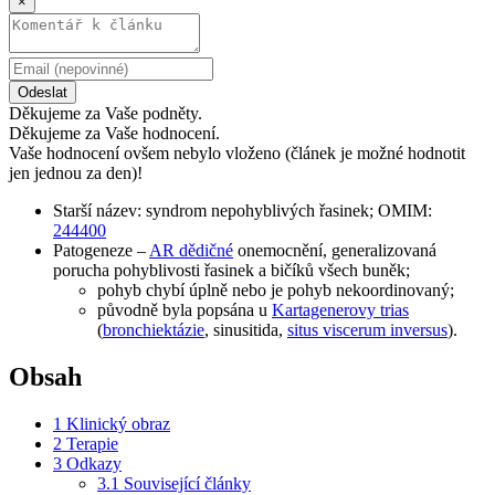
×
Odeslat
Děkujeme za Vaše podněty.
Děkujeme za Vaše hodnocení.
Vaše hodnocení ovšem nebylo vloženo (článek je možné hodnotit
jen jednou za den)!
Starší název: syndrom nepohyblivých řasinek; OMIM:
244400
Patogeneze –
AR dědičné
onemocnění, generalizovaná
porucha pohyblivosti řasinek a bičíků všech buněk;
pohyb chybí úplně nebo je pohyb nekoordinovaný;
původně byla popsána u
Kartagenerovy trias
(
bronchiektázie
, sinusitida,
situs viscerum inversus
).
Obsah
1
Klinický obraz
2
Terapie
3
Odkazy
3.1
Související články