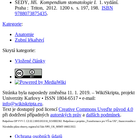
ŠEDÝ, Jiří.
Kompendium stomatologie I.
1. vydání.
Praha : Triton, 2012. 1200 s. s. 197, 198.
ISBN
9788073875435
.
Kategorie
:
Anatomie
Zubní lékařství
Skrytá kategorie:
Vložené články
Stránka byla naposledy změněna 11. 1. 2019. – WikiSkripta, projekt
Univerzity Karlovy • ISSN 1804-6517 • e-mail:
info@wikiskripta.eu
.
Text je dostupný pod licencí
Creative Commons Uveďte původ 4.0
při dodržení případných
autorských práv
a
dalších podmínek
.
Podpořeno OP VVV č. CZ.02.2.69/0.0/0.0/16_015/0002362. Podpořeno z projektu „Transformace pro VŠ na UK“, financovaného z
Národního plánu obnovy, registrační číslo NPO_UK_MSMT-16602/2022.
Ochrana osobních údajů