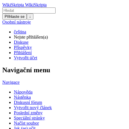
WikiSkripta
WikiSkripta
Přihlaste se
↓
Osobní nástroje
čeština
Nejste přihlášen(a)
Diskuse
Příspěvky
Přihlášení
Vytvořit účet
Navigační menu
Navigace
Nápověda
Nástěnka
Diskusní fórum
Vytvořit nový článek
Poslední změny
Speciální stránky
Načíst soubor
Jak (se) učit