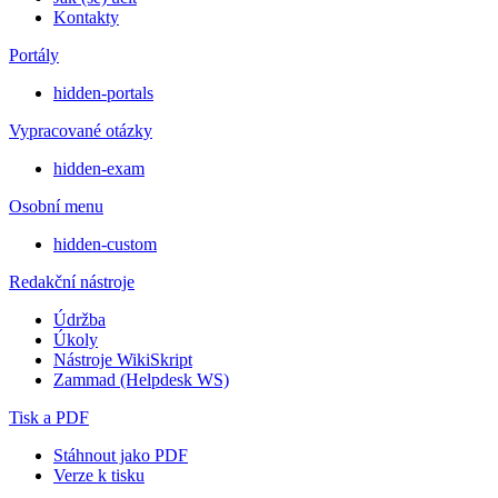
Kontakty
Portály
hidden-portals
Vypracované otázky
hidden-exam
Osobní menu
hidden-custom
Redakční nástroje
Údržba
Úkoly
Nástroje WikiSkript
Zammad (Helpdesk WS)
Tisk a PDF
Stáhnout jako PDF
Verze k tisku