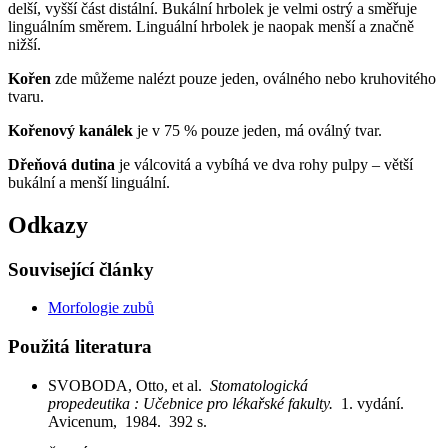
delší, vyšší část distální. Bukální hrbolek je velmi ostrý a směřuje
linguálním směrem. Linguální hrbolek je naopak menší a značně
nižší.
Kořen
zde můžeme nalézt pouze jeden, oválného nebo kruhovitého
tvaru.
Kořenový kanálek
je v 75 % pouze jeden, má oválný tvar.
Dřeňová dutina
je válcovitá a vybíhá ve dva rohy pulpy – větší
bukální a menší linguální.
Odkazy
Související články
Morfologie zubů
Použitá literatura
SVOBODA, Otto, et al.
Stomatologická
propedeutika : Učebnice pro lékařské fakulty.
1. vydání.
Avicenum, 1984. 392 s.