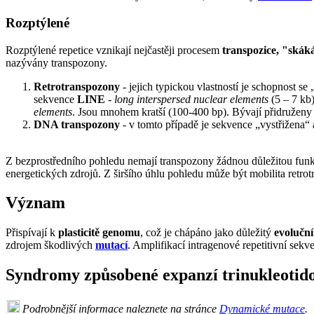
Rozptýlené
Rozptýlené repetice vznikají nejčastěji procesem
transpozice, "skák
nazývány transpozony.
Retrotranspozony
- jejich typickou vlastností je schopnost 
sekvence
LINE
- long interspersed nuclear elements
(5 – 7 kb
elements
. Jsou mnohem kratší (100-400 bp). Bývají přidruženy
DNA transpozony
- v tomto případě je sekvence „vystřižena“
Z bezprostředního pohledu nemají transpozony žádnou důležitou funk
energetických zdrojů. Z širšího úhlu pohledu může být mobilita retrot
Význam
Přispívají k
plasticitě genomu
, což je chápáno jako důležitý
evoluční
zdrojem škodlivých
mutací
. Amplifikací intragenové repetitivní sek
Syndromy způsobené expanzí trinukleotido
Podrobnější informace naleznete na stránce
Dynamické mutace
.