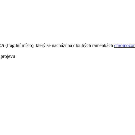
XA
(fragilní místo), který se nachází na dlouhých raménkách
chromozo
 projevu