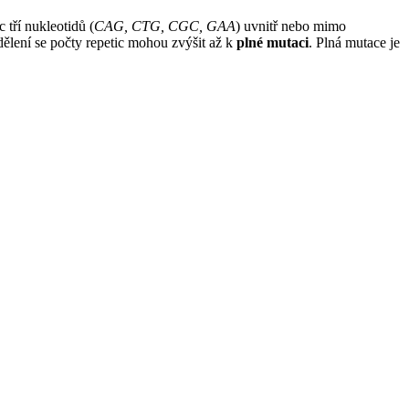
tří nukleotidů (
CAG, CTG, CGC, GAA
) uvnitř nebo mimo
ělení se počty repetic mohou zvýšit až k
plné mutaci
. Plná mutace je