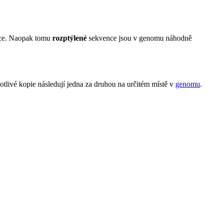
nce. Naopak tomu
rozptýlené
sekvence jsou v genomu náhodně
tlivé kopie následují jedna za druhou na určitém místě v
genomu
.