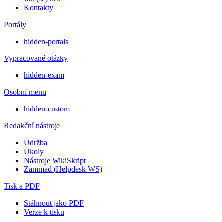
Kontakty
Portály
hidden-portals
Vypracované otázky
hidden-exam
Osobní menu
hidden-custom
Redakční nástroje
Údržba
Úkoly
Nástroje WikiSkript
Zammad (Helpdesk WS)
Tisk a PDF
Stáhnout jako PDF
Verze k tisku