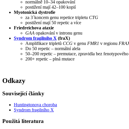
normálně 10–34 opakování
postižení mají 42–100 kopií
Myotonická dystrofie
za 3´koncem genu repetice tripletu
CTG
postižení mají 50 repetic a více
Friedreichova ataxie
GAA
opakování v intronu genu
Syndrom fragilního X
(fraX)
Amplifikace tripletů
CCG
v genu
FMR1
v regionu
FRA
Do 50 repetic – normální alela
50–200 repetic – premutace, zpravidla bez fenotypového
200+ repetic – plná mutace
Odkazy
Související články
Huntingtonova choroba
Syndrom fragilního X
Použitá literatura