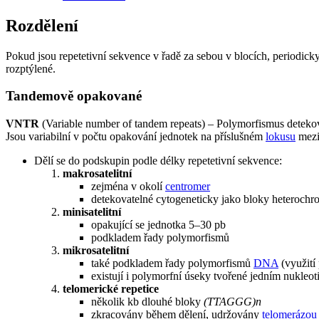
Rozdělení
Pokud jsou repetetivní sekvence v řadě za sebou v blocích, periodicky
rozptýlené.
Tandemově opakované
VNTR
(Variable number of tandem repeats) – Polymorfismus deteko
Jsou variabilní v počtu opakování jednotek na příslušném
lokusu
mezi
Dělí se do podskupin podle délky repetetivní sekvence:
makrosatelitní
zejména v okolí
centromer
detekovatelné cytogeneticky jako bloky heteroch
minisatelitní
opakující se jednotka 5–30 pb
podkladem řady polymorfismů
mikrosatelitní
také podkladem řady polymorfismů
DNA
(využití 
existují i polymorfní úseky tvořené jedním nukleo
telomerické repetice
několik kb dlouhé bloky
(TTAGGG)n
zkracovány během dělení, udržovány
telomerázou