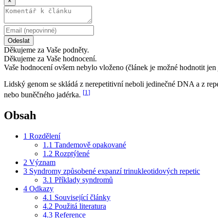
×
Odeslat
Děkujeme za Vaše podněty.
Děkujeme za Vaše hodnocení.
Vaše hodnocení ovšem nebylo vloženo (článek je možné hodnotit jen 
Lidský genom se skládá z nerepetitivní neboli jedinečné DNA a z rep
[
1
]
nebo buněčného jadérka.
Obsah
1
Rozdělení
1.1
Tandemově opakované
1.2
Rozptýlené
2
Význam
3
Syndromy způsobené expanzí trinukleotidových repetic
3.1
Příklady syndromů
4
Odkazy
4.1
Související články
4.2
Použitá literatura
4.3
Reference