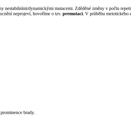
y nestabilními/dynamickými mutacemi. Zděděné změny v počtu repetic 
ocnění neprojeví, hovoříme o tzv.
premutaci
. V průběhu meiotického d
, prominence brady.