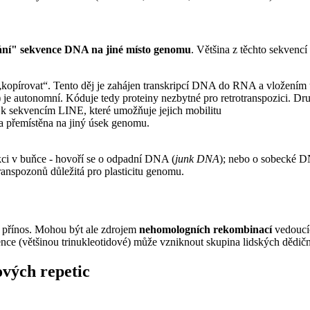
ání" sekvence DNA na jiné místo genomu
. Většina z těchto sekven
se „kopírovat“. Tento děj je zahájen transkripcí DNA do RNA a vložení
) je autonomní. Kóduje tedy proteiny nezbytné pro retrotranspozici. 
 k sekvencím LINE, které umožňuje jejich mobilitu
 a přemístěna na jiný úsek genomu.
ci v buňce - hovoří se o odpadní DNA (
junk DNA
); nebo o sobecké D
ranspozonů důležitá pro plasticitu genomu.
přínos. Mohou být ale zdrojem
nehomologních rekombinací
vedoucíc
vence (většinou trinukleotidové) může vzniknout skupina lidských dědič
vých repetic