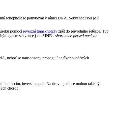
cí má schopnost se pohybovat v rámci DNA. Sekvence jsou pak
m úseku pomocí
reverzní transkriptázy
zpět do původního řetězce. Typ
Druhým typem sekvence jsou
SINE
- short interspersed nuclear
NA, neboť se transpozony propagují na úkor buněčných
h k delecím, inversím apod. Na úrovni jedince mohou také být
ných chorob.