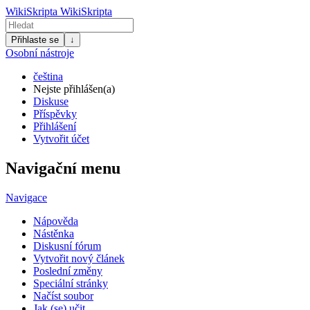
WikiSkripta
WikiSkripta
Přihlaste se
↓
Osobní nástroje
čeština
Nejste přihlášen(a)
Diskuse
Příspěvky
Přihlášení
Vytvořit účet
Navigační menu
Navigace
Nápověda
Nástěnka
Diskusní fórum
Vytvořit nový článek
Poslední změny
Speciální stránky
Načíst soubor
Jak (se) učit