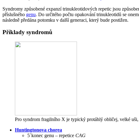
Syndromy způsobené expanzí trinukleotidových repetic jsou způsoben
příslušného
genu
. Do určitého počtu opakování trinukleotidů se onem
následně předána potomku v další generaci, který bude postižen.
Příklady syndromů
Pro syndrom fragilního X je typický protáhlý obličej, velké uši
Huntingtonova chorea
5´konec genu – repetice
CAG