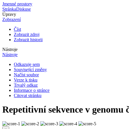
Jmenné prostory
Stránka
Diskuse
Úpravy
Zobrazení
Číst
Zobrazit zdroj
Zobrazit historii
Nástroje
Nástroje
Odkazuje sem
Související změny
Načíst soubor
Verze k tisku
Trvalý odkaz
Informace o stránce
Citovat stránku
Repetitivní sekvence v genomu 