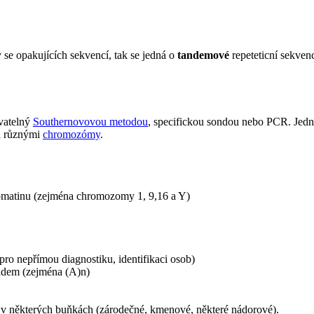
 se opakujících sekvencí, tak se jedná o
tandemové
repeteticní sekve
vatelný
Southernovovou metodou
, specifickou sondou nebo PCR. Jedno
 různými
chromozómy
.
romatinu (zejména chromozomy 1, 9,16 a Y)
pro nepřímou diagnostiku, identifikaci osob)
tidem (zejména (A)n)
v některých buňkách (zárodečné, kmenové, některé nádorové).