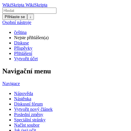
WikiSkripta
WikiSkripta
Přihlaste se
↓
Osobní nástroje
čeština
Nejste přihlášen(a)
Diskuse
Příspěvky
Přihlášení
Vytvořit účet
Navigační menu
Navigace
Nápověda
Nástěnka
Diskusní fórum
Vytvořit nový článek
Poslední změny
Speciální stránky
Načíst soubor
Jak (se) učit