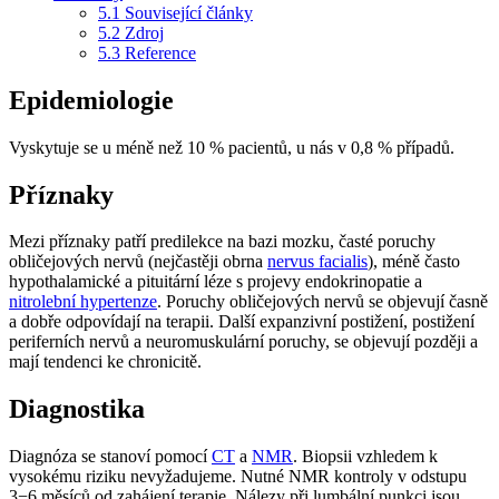
5.1
Související články
5.2
Zdroj
5.3
Reference
Epidemiologie
Vyskytuje se u méně než 10 % pacientů, u nás v 0,8 % případů.
Příznaky
Mezi příznaky patří predilekce na bazi mozku, časté poruchy
obličejových nervů (nejčastěji obrna
nervus facialis
), méně často
hypothalamické a pituitární léze s projevy endokrinopatie a
nitrolební hypertenze
. Poruchy obličejových nervů se objevují časně
a dobře odpovídají na terapii. Další expanzivní postižení, postižení
periferních nervů a neuromuskulární poruchy, se objevují později a
mají tendenci ke chronicitě.
Diagnostika
Diagnóza se stanoví pomocí
CT
a
NMR
. Biopsii vzhledem k
vysokému riziku nevyžadujeme. Nutné NMR kontroly v odstupu
3−6 měsíců od zahájení terapie. Nálezy při lumbální punkci jsou