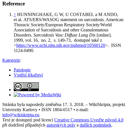
Reference
↑
HUNNINGHAKE, G W, U COSTABEL a M ANDO,
et al. ATS/ERS/WASOG statement on sarcoidosis. American
Thoracic Society/European Respiratory Society/World
Association of Sarcoidosis and other Granulomatous
Disorders.
Sarcoidosis Vasc Diffuse Lung Dis
[online]
.
1999, vol. 16, no. 2, s. 149-73, dostupné také z
<
https://www.ncbi.nlm.nih.gov/pubmed/10560120
>. ISSN
1124-0490.
Kategorie
:
Patologie
Vnitřní lékařství
Stránka byla naposledy změněna 17. 3. 2018. – WikiSkripta, projekt
Univerzity Karlovy • ISSN 1804-6517 • e-mail:
info@wikiskripta.eu
.
Text je dostupný pod licencí
Creative Commons Uveďte původ 4.0
při dodržení případných
autorských práv
a
dalších podmínek
.