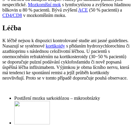
nespecifické.
Mozkomíšní mok
s lymfocytózou a zvýšenou hladinou
bílkovin u 80 % pacientů. Bývá zvýšení
ACE
(50 % pacientů) a
CD4/CD8
v mozkomíšním moku.
Léčba
K léčbě nejsou k dispozici kontrolované studie ani jasné guidelines.
Nasazují se systémové
kortikoidy
s přidaním hydroxychlorochinu či
azathioprinu s následnou celoživotní léčbou. U pacientů s
onemocněním refraktérním na kortikosteroidy (30−50 % pacientů)
se doporučuje pulzní podávání cyklofosfamidu či nově popsaná
úspěšná léčba infliximabem. Výjimkou je obrna lícního nervu, která
má tendenci ke spontánní remisi a jejíž průběh kortikoidy
neovlivňují. Proto se v tomto případě doporučuje pouhá observace.
Postižení mozku sarkoidózou – mikroobrázky