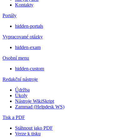
Kontakty
Portály
hidden-portals
Vypracované otázky
hidden-exam
Osobní menu
hidden-custom
Redakční nástroje
Údržba
Úkoly
Nástroje WikiSkript
Zammad (Helpdesk WS)
Tisk a PDF
Stáhnout jako PDF
Verze k tisku