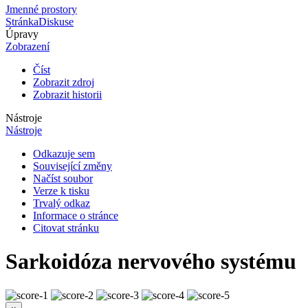
Jmenné prostory
Stránka
Diskuse
Úpravy
Zobrazení
Číst
Zobrazit zdroj
Zobrazit historii
Nástroje
Nástroje
Odkazuje sem
Související změny
Načíst soubor
Verze k tisku
Trvalý odkaz
Informace o stránce
Citovat stránku
Sarkoidóza nervového systému