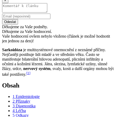
×
Odeslat
Děkujeme za Vaše podněty.
Děkujeme za Vaše hodnocení.
Vaše hodnocení ovšem nebylo vloženo (článek je možné hodnotit
jen jednou za den)!
Sarkoidóza
je multisystémové onemocnění z neznámé příčiny.
Nejčastěji postihuje lidi mladé a ve středním věku. Často se
manifestuje bilaterální hilovou adenopatií, plicními infiltráty a
očními a kožními lézemi. Játra, slezina, lymfatické uzliny, slinné
žlázy, srdce,
nervový systém
, svaly, kosti a další orgány mohou být
[
1
]
také postiženy.
Obsah
1
Epidemiologie
2
Příznaky
3
Diagnostika
4
Léčba
5
Odkazy