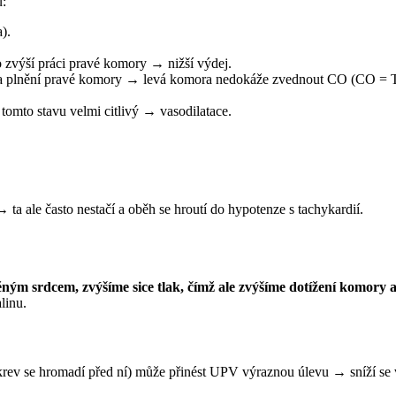
u:
Farmakologicky udržovaná hypovolemie (diuretika)‏.
o zvýší práci pravé komory → nižší výdej.
at a plnění pravé komory → levá komora nedokáže zvednout CO (CO =
Přidává se ještě vliv anestetik, na která je pacient v tomto stavu velmi citlivý → vasodilatace‏.
šením je oběhově nevýhodná tachykardie (CO = TO x TF)‏ → ta ale často nestačí a oběh se hroutí do hypotenze s tachykardií.
ným srdcem, zvýšíme sice tlak, čímž ale zvýšíme dotížení komory a
linu.
 krev se hromadí před ní) může přinést UPV výraznou úlevu → sníží se 