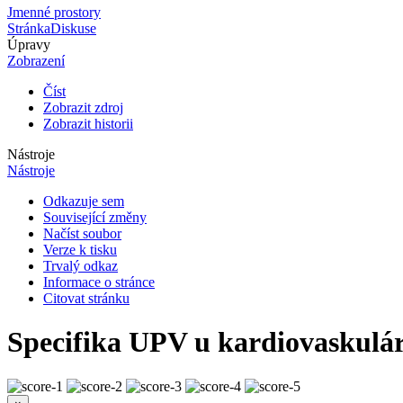
Jmenné prostory
Stránka
Diskuse
Úpravy
Zobrazení
Číst
Zobrazit zdroj
Zobrazit historii
Nástroje
Nástroje
Odkazuje sem
Související změny
Načíst soubor
Verze k tisku
Trvalý odkaz
Informace o stránce
Citovat stránku
Specifika UPV u kardiovaskulár