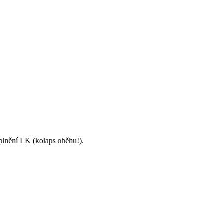
a UPV zhorší již tak obtížnou práci pravé komory (selhává!) a plnění LK (kolaps oběhu!)‏.