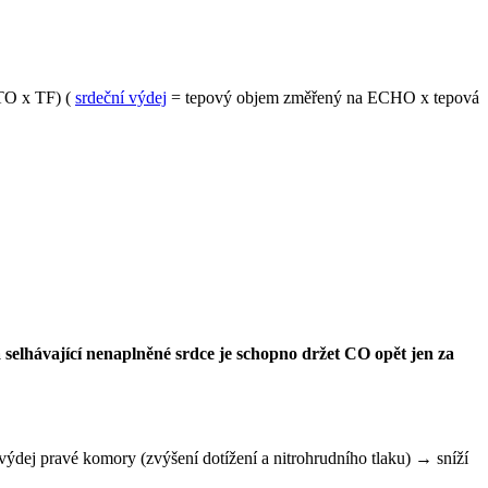
 TO x TF) (
srdeční výdej
= tepový objem změřený na ECHO x tepová
 selhávající nenaplněné srdce je schopno držet CO opět jen za
výdej pravé komory (zvýšení dotížení a nitrohrudního tlaku) → sníží