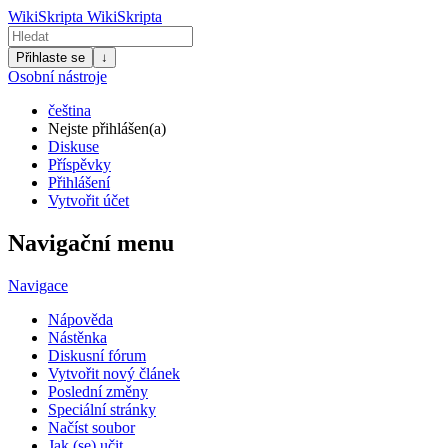
WikiSkripta
WikiSkripta
Přihlaste se
↓
Osobní nástroje
čeština
Nejste přihlášen(a)
Diskuse
Příspěvky
Přihlášení
Vytvořit účet
Navigační menu
Navigace
Nápověda
Nástěnka
Diskusní fórum
Vytvořit nový článek
Poslední změny
Speciální stránky
Načíst soubor
Jak (se) učit