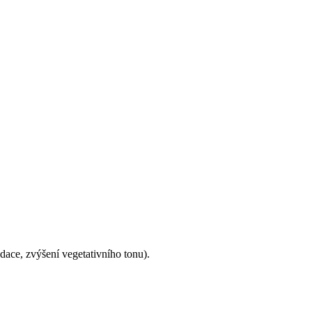
Dekompenzovaná hypertenze se může napojením na UPV zlepšit (snížení preloadu a zvýšením nitrohrudního tlaku) i zhoršit (mělká sedace, zvýšení vegetativního tonu)‏.