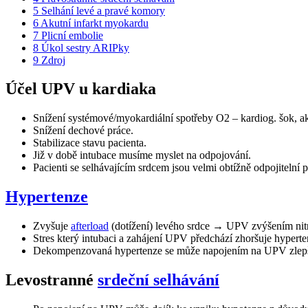
5
Selhání levé a pravé komory
6
Akutní infarkt myokardu
7
Plicní embolie
8
Úkol sestry ARIPky
9
Zdroj
Účel UPV u kardiaka
Snížení systémové/myokardiální spotřeby O2 – kardiog. šok, aku
Snížení dechové práce.
Stabilizace stavu pacienta.
Již v době intubace musíme myslet na odpojování.
Pacienti se selhávajícím srdcem jsou velmi obtížně odpojitelní 
Hypertenze
Zvyšuje
afterload
(dotížení) levého srdce → UPV zvýšením nitr
Stres který intubaci a zahájení UPV předchází zhoršuje hyperte
Levostranné
srdeční selhávání