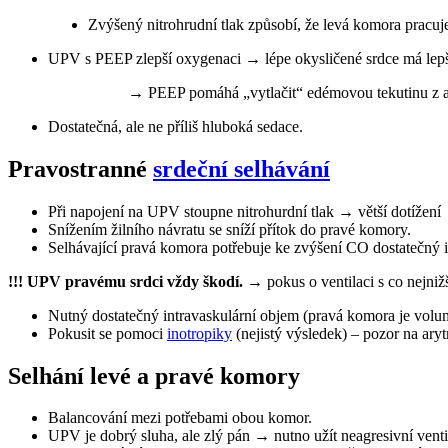
Zvýšený nitrohrudní tlak způsobí, že levá komora pracuj
UPV s PEEP zlepší oxygenaci → lépe okysličené srdce má lepš
→ PEEP pomáhá „vytlačit“ edémovou tekutinu z a
Dostatečná, ale ne příliš hluboká sedace.
Pravostranné
srdeční selhávání
Při napojení na UPV stoupne nitrohurdní tlak → větší dotížení
Snížením žilního návratu se sníží přítok do pravé komory.
Selhávající pravá komora potřebuje ke zvýšení CO dostatečný i.v
!!! UPV pravému srdci vždy škodí.
→ pokus o ventilaci s co nejni
Pokusit se pomoci
inotropiky
(nejistý výsledek) – pozor na aryt
Selhání levé a pravé komory
Balancování mezi potřebami obou komor.
UPV je dobrý sluha, ale zlý pán → nutno užít neagresivní venti