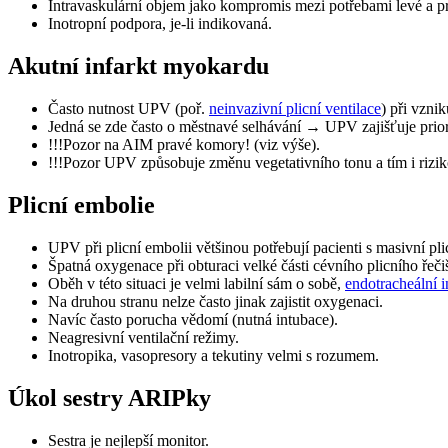
Intravaskulární objem jako kompromis mezi potřebami levé a p
Inotropní podpora, je-li indikovaná.
Akutní infarkt myokardu
Často nutnost UPV (poř.
neinvazivní plicní ventilace
) při vzni
!!!Pozor na AIM pravé komory! (viz výše)‏.
!!!Pozor UPV způsobuje změnu vegetativního tonu a tím i riziko
Plicní embolie
UPV při plicní embolii většinou potřebují pacienti s masivní pli
Špatná oxygenace při obturaci velké části cévního plicního řečiš
Oběh v této situaci je velmi labilní sám o sobě,
endotracheální 
Na druhou stranu nelze často jinak zajistit oxygenaci.
Navíc často porucha vědomí (nutná intubace)‏.
Neagresivní ventilační režimy.
Inotropika, vasopresory a tekutiny velmi s rozumem‏.
Úkol sestry ARIPky
Sestra je nejlepší monitor.