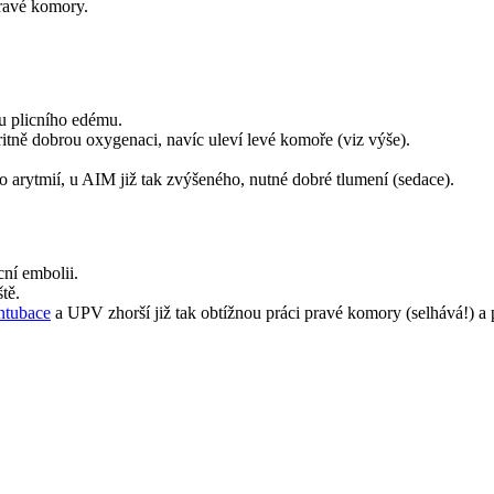
ravé komory.
ku plicního edému.
Jedná se zde často o městnavé selhávání → UPV zajišťuje prioritně dobrou oxygenaci, navíc uleví levé komoře (viz výše)‏.
 arytmií, u AIM již tak zvýšeného, nutné dobré tlumení (sedace).
cní embolii.
tě.
intubace