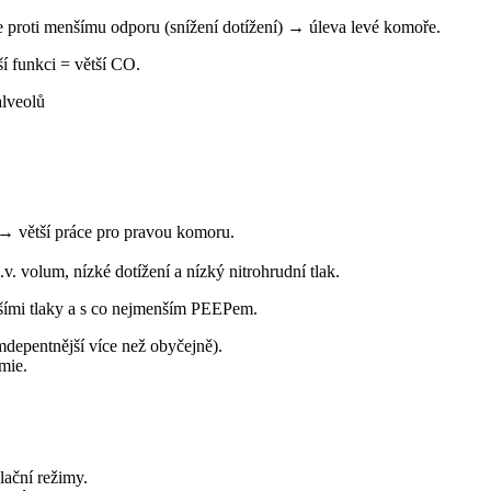
e proti menšímu odporu (snížení dotížení) → úleva levé komoře.
í funkci = větší CO.
lveolů
 → větší práce pro pravou komoru.
. volum, nízké dotížení a nízký nitrohrudní tlak.
žšími tlaky a s co nejmenším PEEPem.
Nutný dostatečný intravaskulární objem (pravá komora je volumdepentnější více než obyčejně)‏.
mie.
lační režimy.