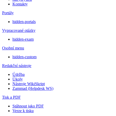
Kontakty
Portály
hidden-portals
Vypracované otázky
hidden-exam
Osobní menu
hidden-custom
Redakční nástroje
Údržba
Úkoly
Nástroje WikiSkript
Zammad (Helpdesk WS)
Tisk a PDF
Stáhnout jako PDF
Verze k tisku