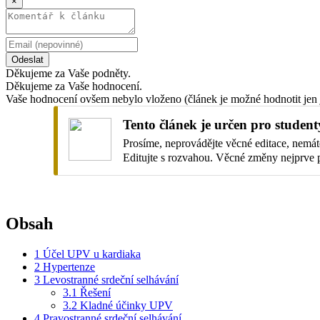
×
Odeslat
Děkujeme za Vaše podněty.
Děkujeme za Vaše hodnocení.
Vaše hodnocení ovšem nebylo vloženo (článek je možné hodnotit jen 
Tento článek je určen pro student
Prosíme, neprovádějte věcné editace, nemáte
Editujte s rozvahou. Věcné změny nejprve 
Obsah
1
Účel UPV u kardiaka
2
Hypertenze
3
Levostranné srdeční selhávání
3.1
Řešení
3.2
Kladné účinky UPV
4
Pravostranné srdeční selhávání