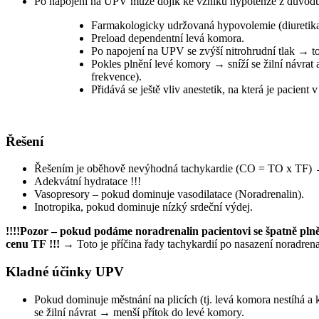
Po napojení na UPV může dojík ke vzniku hypotenze z důvod
Preload dependentní levá komora.
Po napojení na UPV se zvýší nitrohrudní tlak → t
Pokles plnění levé komory → sníží se žilní návr
frekvence).
Řešení
Ře
Adekvátní hydratace !!!
Vasopresory – pokud dominuje vasodilatace (Noradrenalin)‏.
Inotropika, pokud dominuje nízký srdeční výdej.
!!!!Pozor – pokud podáme noradrenalin pacientovi se špatně plně
cenu TF !!!
→ Toto je příčina řady tachykardií po nasazení noradrena
Kladné účinky UPV
Pokud dominuje městnání na plicích (tj. levá komora nestíhá a
se žilní návrat → menší přítok do levé komory.