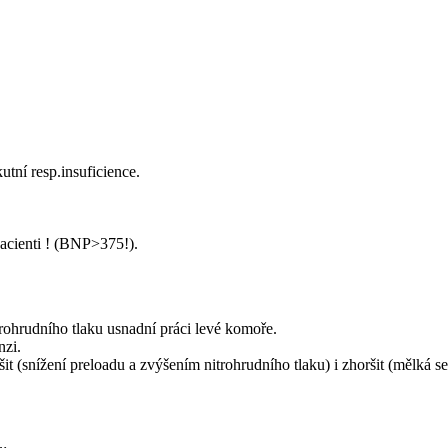
tní resp.insuficience.
pacienti ! (BNP>375!).
ohrudního tlaku usnadní práci levé komoře.
nzi.