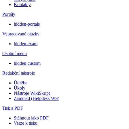
Kontakty
Portály
hidden-portals
Vypracované otázky
hidden-exam
Osobní menu
hidden-custom
Redakční nástroje
Údržba
Úkoly
Nástroje WikiSkript
Zammad (Helpdesk WS)
Tisk a PDF
Stáhnout jako PDF
Verze k tisku