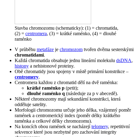
Stavba chromozomu (schematicky): (1) = chromatida,
(2) =
centromera
, (3) = krátké raménko, (4) = dlouhé
raménko
V průběhu
metafáze
je
chromozom
tvořen dvěma sesterskými
chromatidami
.
Každá chromatida obsahuje jednu lineární molekulu
dsDNA
,
histony
a nehistonové proteiny.
Obě chromatidy jsou spojeny v místě primární konstrikce –
centromery
.
Centromera každou z chromatid dělí na dvě raménka:
krátké raménko p
(petit);
dlouhé raménko q
(následuje za p v abecedě).
Některé chromozomy mají sekundární konstrikci, která
odděluje satelity.
Morfologii chromozomu určuje jeho délka, vzájemný poměr
ramének a centromerický index (poměr délky krátkého
raménka a celkové délky chromozomu).
Na koncích obou ramének se nacházejí
telomery
, repetitivní
sekvence které jsou nezbytné pro zachování integrity