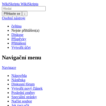
WikiSkripta
WikiSkripta
Přihlaste se
↓
Osobní nástroje
čeština
Nejste přihlášen(a)
Diskuse
Příspěvky
Přihlášení
Vytvořit účet
Navigační menu
Navigace
Nápověda
Nástěnka
Diskusní fórum
Vytvořit nový článek
Poslední změny
Speciální stránky
Načíst soubor
Jak (se) učit