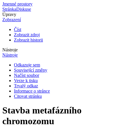
Jmenné prostory
Stránka
Diskuse
Úpravy
Zobrazení
Číst
Zobrazit zdroj
Zobrazit historii
Nástroje
Nástroje
Odkazuje sem
Související změny
Načíst soubor
Verze k tisku
Trvalý odkaz
Informace o stránce
Citovat stránku
Stavba metafázního
chromozomu