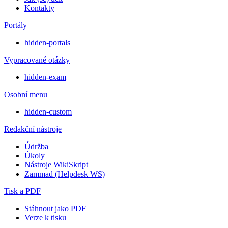
Kontakty
Portály
hidden-portals
Vypracované otázky
hidden-exam
Osobní menu
hidden-custom
Redakční nástroje
Údržba
Úkoly
Nástroje WikiSkript
Zammad (Helpdesk WS)
Tisk a PDF
Stáhnout jako PDF
Verze k tisku