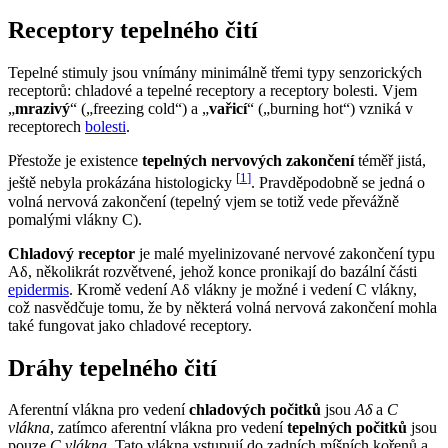
Receptory tepelného čití
Tepelné stimuly jsou vnímány minimálně třemi typy senzorických
receptorů: chladové a tepelné receptory a receptory bolesti. Vjem
„
mrazivý
“ („freezing cold“) a „
vařicí
“ („burning hot“) vzniká v
receptorech
bolesti
.
Přestože je existence
tepelných nervových zakončení
téměř jistá,
[
1
]
ještě nebyla prokázána histologicky
. Pravděpodobně se jedná o
volná nervová zakončení (tepelný vjem se totiž vede převážně
pomalými vlákny C).
Chladový receptor
je malé myelinizované nervové zakončení typu
Aδ, několikrát rozvětvené, jehož konce pronikají do bazální části
epidermis
. Kromě vedení Aδ vlákny je možné i vedení C vlákny,
což nasvědčuje tomu, že by některá volná nervová zakončení mohla
také fungovat jako chladové receptory.
Dráhy tepelného čití
Aferentní vlákna pro vedení
chladových počitků
jsou
Aδ
a
C
vlákna
, zatímco aferentní vlákna pro vedení
tepelných počitků
jsou
pouze
C vlákna
. Tato vlákna vstupují do zadních míšních kořenů a