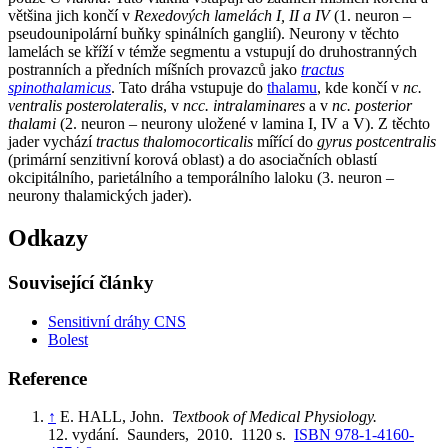
většina jich končí v
Rexedových lamelách I, II a IV
(1. neuron –
pseudounipolární buňky spinálních ganglií). Neurony v těchto
lamelách se kříží v témže segmentu a vstupují do druhostranných
postranních a předních míšních provazců jako
tractus
spinothalamicus
. Tato dráha vstupuje do
thalamu
, kde končí v
nc.
ventralis posterolateralis
, v
ncc. intralaminares
a v
nc. posterior
thalami
(2. neuron – neurony uložené v lamina I, IV a V). Z těchto
jader vychází
tractus thalomocorticalis
mířící do
gyrus postcentralis
(primární senzitivní korová oblast) a do asociačních oblastí
okcipitálního, parietálního a temporálního laloku (3. neuron –
neurony thalamických jader).
Odkazy
Související články
Sensitivní dráhy CNS
Bolest
Reference
↑
E. HALL, John.
Textbook of Medical Physiology.
12. vydání. Saunders, 2010. 1120 s.
ISBN 978-1-4160-