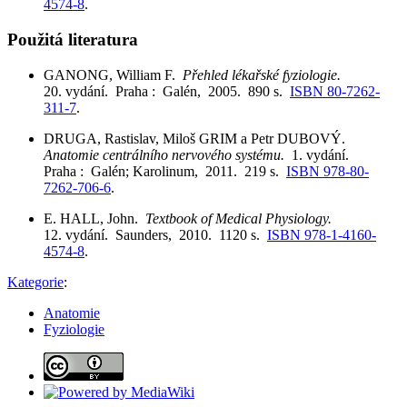
4574-8
.
Použitá literatura
GANONG, William F.
Přehled lékařské fyziologie.
20. vydání. Praha : Galén, 2005. 890 s.
ISBN 80-7262-
311-7
.
DRUGA, Rastislav, Miloš GRIM a Petr DUBOVÝ.
Anatomie centrálního nervového systému.
1. vydání.
Praha : Galén; Karolinum, 2011. 219 s.
ISBN 978-80-
7262-706-6
.
E. HALL, John.
Textbook of Medical Physiology.
12. vydání. Saunders, 2010. 1120 s.
ISBN 978-1-4160-
4574-8
.
Kategorie
:
Anatomie
Fyziologie