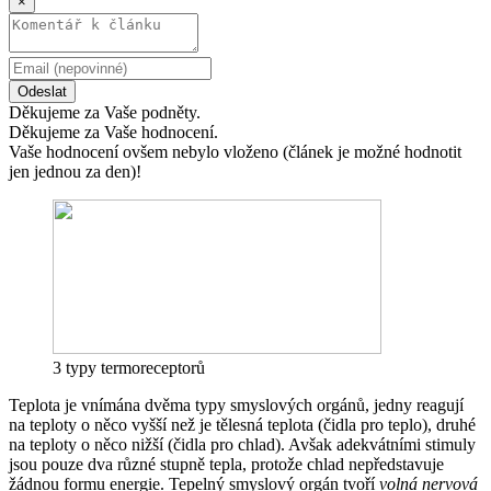
×
Odeslat
Děkujeme za Vaše podněty.
Děkujeme za Vaše hodnocení.
Vaše hodnocení ovšem nebylo vloženo (článek je možné hodnotit
jen jednou za den)!
3 typy termoreceptorů
Teplota je vnímána dvěma typy smyslových orgánů, jedny reagují
na teploty o něco vyšší než je tělesná teplota (čidla pro teplo), druhé
na teploty o něco nižší (čidla pro chlad). Avšak adekvátními stimuly
jsou pouze dva různé stupně tepla, protože chlad nepředstavuje
žádnou formu energie. Tepelný smyslový orgán tvoří
volná nervová