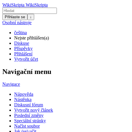
WikiSkripta
WikiSkripta
Přihlaste se
↓
Osobní nástroje
čeština
Nejste přihlášen(a)
Diskuse
Příspěvky
Přihlášení
Vytvořit účet
Navigační menu
Navigace
Nápověda
Nástěnka
Diskusní fórum
Vytvořit nový článek
Poslední změny
Speciální stránky
Načíst soubor
Jak (se) učit