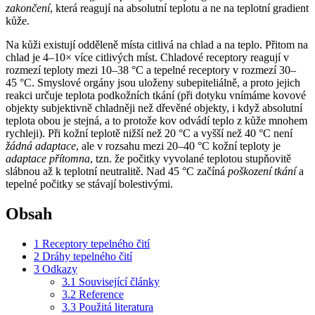
zakončení
, která reagují na absolutní teplotu a ne na teplotní gradient
kůže.
Na kůži existují odděleně místa citlivá na chlad a na teplo. Přitom na
chlad je 4–10× více citlivých míst. Chladové receptory reagují v
rozmezí teploty mezi 10–38 °C a tepelné receptory v rozmezí 30–
45 °C. Smyslové orgány jsou uloženy subepiteliálně, a proto jejich
reakci určuje teplota podkožních tkání (při dotyku vnímáme kovové
objekty subjektivně chladněji než dřevěné objekty, i když absolutní
teplota obou je stejná, a to protože kov odvádí teplo z kůže mnohem
rychleji). Při kožní teplotě nižší než 20 °C a vyšší než 40 °C není
žádná adaptace
, ale v rozsahu mezi 20–40 °C kožní teploty je
adaptace přítomna
, tzn. že počitky vyvolané teplotou stupňovitě
slábnou až k teplotní neutralitě. Nad 45 °C začíná
poškození tkání
a
tepelné počitky se stávají bolestivými.
Obsah
1
Receptory tepelného čití
2
Dráhy tepelného čití
3
Odkazy
3.1
Související články
3.2
Reference
3.3
Použitá literatura