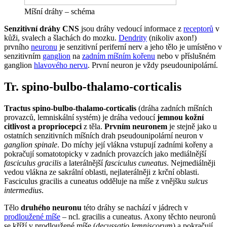
Míšní dráhy – schéma
Senzitivní dráhy CNS
jsou dráhy vedoucí informace z
receptorů
v
kůži, svalech a šlachách do mozku.
Dendrity
(nikoliv axon!)
prvního
neuronu
je senzitivní periferní nerv a jeho tělo je umístěno v
senzitivním
ganglion
na
zadním míšním kořenu
nebo v příslušném
ganglion
hlavového nervu
. První neuron je vždy pseudounipolární.
Tr. spino-bulbo-thalamo-corticalis
Tractus spino-bulbo-thalamo-corticalis
(dráha zadních míšních
provazců, lemniskální systém) je dráha vedoucí
jemnou kožní
citlivost a propriocepci
z těla.
Prvním neuronem
je stejně jako u
ostatních senzitivních míšních drah pseudounipolární neuron v
ganglion spinale
. Do míchy její vlákna vstupují zadními kořeny a
pokračují somatotopicky v zadních provazcích jako mediálnější
fasciculus gracilis
a laterálnější
fasciculus cuneatus
. Nejmediálněji
vedou vlákna ze sakrální oblasti, nejlaterálněji z krční oblasti.
Fasciculus gracilis a cuneatus odděluje na míše z vnějšku
sulcus
intermedius
.
Tělo
druhého neuronu
této dráhy se nachází v jádrech v
prodloužené míše
– ncl. gracilis a cuneatus. Axony těchto neuronů
se kříží v prodloužené míše (
decussatio lemniscorum
) a pokračují