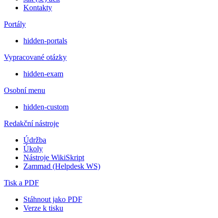
Kontakty
Portály
hidden-portals
Vypracované otázky
hidden-exam
Osobní menu
hidden-custom
Redakční nástroje
Údržba
Úkoly
Nástroje WikiSkript
Zammad (Helpdesk WS)
Tisk a PDF
Stáhnout jako PDF
Verze k tisku