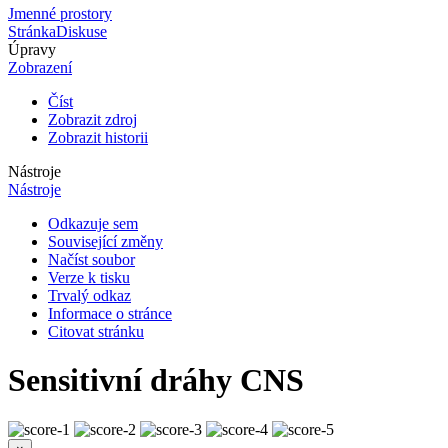
Jmenné prostory
Stránka
Diskuse
Úpravy
Zobrazení
Číst
Zobrazit zdroj
Zobrazit historii
Nástroje
Nástroje
Odkazuje sem
Související změny
Načíst soubor
Verze k tisku
Trvalý odkaz
Informace o stránce
Citovat stránku
Sensitivní dráhy CNS