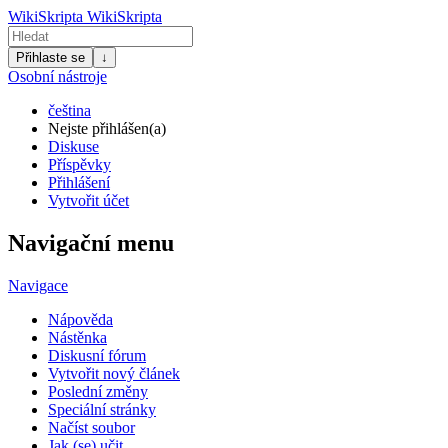
WikiSkripta
WikiSkripta
Přihlaste se
↓
Osobní nástroje
čeština
Nejste přihlášen(a)
Diskuse
Příspěvky
Přihlášení
Vytvořit účet
Navigační menu
Navigace
Nápověda
Nástěnka
Diskusní fórum
Vytvořit nový článek
Poslední změny
Speciální stránky
Načíst soubor
Jak (se) učit