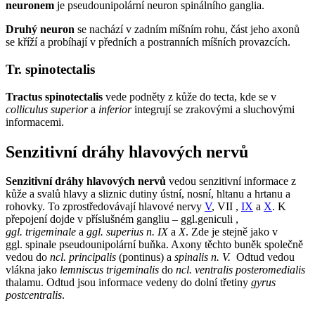
neuronem
je pseudounipolární neuron spinálního ganglia.
Druhý neuron
se nachází v zadním míšním rohu, část jeho axonů
se kříží a probíhají v předních a postranních míšních provazcích.
Tr. spinotectalis
Tractus spinotectalis
vede podněty z kůže do tecta, kde se v
colliculus superior
a
inferior
integrují se zrakovými a sluchovými
informacemi.
Senzitivní dráhy hlavových nervů
Senzitivní dráhy hlavových nervů
vedou senzitivní informace z
kůže a svalů hlavy a sliznic dutiny ústní, nosní, hltanu a hrtanu a
rohovky. To zprostředovávají hlavové nervy
V
, VII ,
IX
a
X
. K
přepojení dojde v příslušném gangliu – ggl.geniculi ,
ggl. trigeminale
a
ggl. superius n. IX
a
X
. Zde je stejně jako v
ggl. spinale pseudounipolární buňka. Axony těchto buněk společně
vedou do
ncl. principalis
(pontinus) a
spinalis n. V.
Odtud vedou
vlákna jako
lemniscus trigeminalis
do
ncl. ventralis posteromedialis
thalamu. Odtud jsou informace vedeny do dolní třetiny
gyrus
postcentralis
.