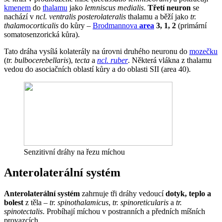
kmenem
do
thalamu
jako
lemniscus medialis
.
Třetí neuron
se
nachází v
ncl. ventralis posterolateralis
thalamu a běží jako
tr.
thalamocorticalis
do kůry –
Brodmannova
area
3, 1, 2
(primární
somatosenzorická kůra).
Tato dráha vysílá kolaterály na úrovni druhého neuronu do
mozečku
(
tr. bulbocerebellaris
),
tecta
a
ncl. ruber
. Některá vlákna z thalamu
vedou do asociačních oblastí kůry a do oblasti SII (area 40).
Senzitivní dráhy na řezu míchou
Anterolaterální systém
Anterolaterální systém
zahrnuje tři dráhy vedoucí
dotyk, teplo a
bolest
z těla –
tr. spinothalamicus
,
tr. spinoreticularis
a
tr.
spinotectalis
. Probíhají míchou v postranních a předních míšních
provazcích.