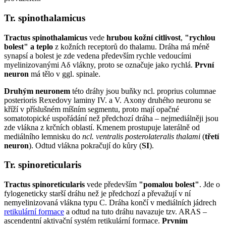
Tr. spinothalamicus
Tractus spinothalamicus
vede
hrubou kožní citlivost
,
"rychlou
bolest" a teplo
z kožních receptorů do thalamu. Dráha má méně
synapsí a bolest je zde vedena především rychle vedoucími
myelinizovanými Aδ vlákny, proto se označuje jako rychlá.
První
neuron
má tělo v ggl. spinale.
Druhým neuronem
této dráhy jsou buňky ncl. proprius columnae
posterioris Rexedovy laminy IV. a V. Axony druhého neuronu se
kříží v příslušném míšním segmentu, proto mají opačné
somatotopické uspořádání než předchozí dráha – nejmediálněji jsou
zde vlákna z krčních oblastí. Kmenem prostupuje laterálně od
mediálního lemnisku do
ncl. ventralis posterolateralis thalami
(
třetí
neuron
). Odtud vlákna pokračují do kůry (
SI
).
Tr. spinoreticularis
Tractus spinoreticularis
vede především
"pomalou bolest"
. Jde o
fylogeneticky starší dráhu než je předchozí a převažují v ní
nemyelinizovaná vlákna typu C. Dráha končí v mediálních jádrech
retikulární formace
a odtud na tuto dráhu navazuje tzv. ARAS –
ascendentní aktivační systém retikulární formace.
Prvním