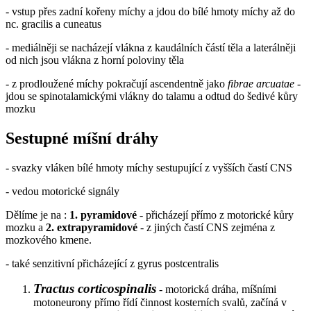
- vstup přes zadní kořeny míchy a jdou do bílé hmoty míchy až do
nc. gracilis a cuneatus
- mediálněji se nacházejí vlákna z kaudálních částí těla a laterálněji
od nich jsou vlákna z horní poloviny těla
- z prodloužené míchy pokračují ascendentně jako
fibrae arcuatae
-
jdou se spinotalamickými vlákny do talamu a odtud do šedivé kůry
mozku
Sestupné míšní dráhy
- svazky vláken bílé hmoty míchy sestupující z vyšších častí CNS
- vedou motorické signály
Dělíme je na :
1. pyramidové
- přicházejí přímo z motorické kůry
mozku a
2. extrapyramidové
- z jiných častí CNS zejména z
mozkového kmene.
- také senzitivní přicházející z gyrus postcentralis
Tractus corticospinalis
- motorická dráha, míšními
motoneurony přímo řídí činnost kosterních svalů, začíná v