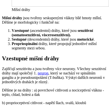
Míšní dráhy
Míšní dráhy
jsou tvořeny seskupenými vlákny bílé hmoty míšní.
Dělíme je morfologicky i funkčně na:
Vzestupné
(ascendentní) dráhy, které jsou
senzitivní
(somatosenzitivní, viscerosenzitivní).
Sestupné
(descendentní) dráhy, které jsou
motorické
.
Propriospinální
dráhy, které propojují jednotlivé míšní
segmenty mezi sebou.
Vzestupné míšní dráhy
Zajišťují senzitivitu a jsou tvořeny více neurony. Všechny senzitivní
dráhy mají společný 1.
neuron
, který se nachází ve spinálním
gangliu a je pseudounipolární (T-buňka). Výskyt dalších neuronů v
jednotlivých drahách je různý.
Dělíme je na dráhy : a) povrchové citlivosti a nociceptivní vlákna -
teplo, chlad, bolest a tlak
b) proprioceptivní citlivost - napětí šlach, svalů, kloubů