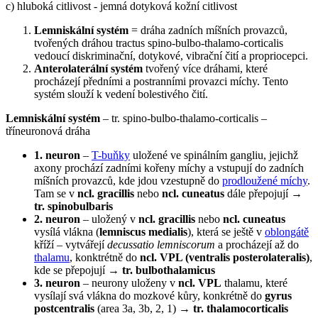
c) hluboká citlivost - jemná dotyková kožní citlivost
Lemniskální systém
= dráha zadních míšních provazců,
tvořených dráhou tractus spino-bulbo-thalamo-corticalis
vedoucí diskriminační, dotykové, vibrační čití a propriocepci.
Anterolaterální systém
tvořený více dráhami, které
procházejí předními a postranními provazci míchy. Tento
systém slouží k vedení bolestivého čití.
Lemniskální systém
– tr. spino-bulbo-thalamo-corticalis –
tříneuronová dráha
1. neuron
–
T-buňky
uložené ve spinálním gangliu, jejichž
axony prochází zadními kořeny míchy a vstupují do zadních
míšních provazců, kde jdou vzestupně do
prodloužené míchy
.
Tam se v
ncl. gracillis
nebo
ncl. cuneatus
dále přepojují →
tr. spinobulbaris
2. neuron
– uložený v
ncl. gracillis
nebo
ncl. cuneatus
vysílá vlákna (
lemniscus medialis
), která se ještě v
oblongátě
kříží – vytvářejí
decussatio lemniscorum
a procházejí až do
thalamu
, konktrétně do
ncl. VPL (ventralis posterolateralis)
,
kde se přepojují →
tr. bulbothalamicus
3. neuron
– neurony uloženy v
ncl. VPL
thalamu, které
vysílají svá vlákna do mozkové kůry, konkrétně do
gyrus
postcentralis
(area 3a, 3b, 2, 1) →
tr. thalamocorticalis