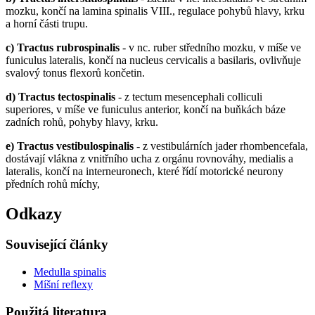
mozku, končí na lamina spinalis VIII., regulace pohybů hlavy, krku
a horní části trupu.
c) Tractus rubrospinalis
- v nc. ruber středního mozku, v míše ve
funiculus lateralis, končí na nucleus cervicalis a basilaris, ovlivňuje
svalový tonus flexorů končetin.
d) Tractus tectospinalis
- z tectum mesencephali colliculi
superiores, v míše ve funiculus anterior, končí na buňkách báze
zadních rohů, pohyby hlavy, krku.
e) Tractus vestibulospinalis
- z vestibulárních jader rhombencefala,
dostávají vlákna z vnitřního ucha z orgánu rovnováhy, medialis a
lateralis, končí na interneuronech, které řídí motorické neurony
předních rohů míchy,
Odkazy
Související články
Medulla spinalis
Míšní reflexy
Použitá literatura