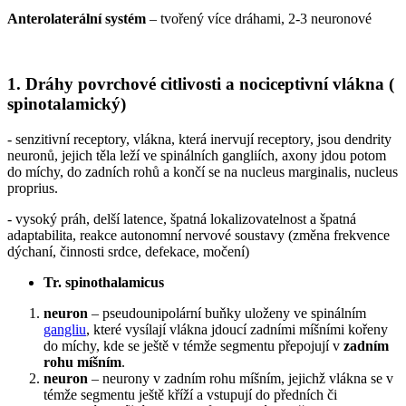
Anterolaterální systém
– tvořený více dráhami, 2-3 neuronové
1. Dráhy povrchové citlivosti a nociceptivní vlákna (
spinotalamický)
- senzitivní receptory, vlákna, která inervují receptory, jsou dendrity
neuronů, jejich těla leží ve spinálních gangliích, axony jdou potom
do míchy, do zadních rohů a končí se na nucleus marginalis, nucleus
proprius.
- vysoký práh, delší latence, špatná lokalizovatelnost a špatná
adaptabilita, reakce autonomní nervové soustavy (změna frekvence
dýchaní, činnosti srdce, defekace, močení)
Tr. spinothalamicus
neuron
– pseudounipolární buňky uloženy ve spinálním
gangliu
, které vysílají vlákna jdoucí zadními míšními kořeny
do míchy, kde se ještě v témže segmentu přepojují v
zadním
rohu míšním
.
neuron
– neurony v zadním rohu míšním, jejichž vlákna se v
témže segmentu ještě kříží a vstupují do předních či