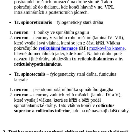
postranních míšních provazců na druhé straně. Takto
pokračují až do thalamu, kde končí hlavně v
nc. VPL
,
intralaminárních a posteriorních jádrech.
Tr. spinoreticularis
– fylogeneticky stará dráha
neuron
– T-buňky ve spinálním gangliu
neuron
– neurony v zadním rohu míšním (lamina IV–VII),
které vysílají svá vlákna, která se jen z části kříží. Vlákna
pokračují do
retikulární formace
(RF)
mozkového kmene
,
hlavně do mediálních jader, kde končí. Na tuto dráhu poté
navazují jiné dráhy, především
tr. reticulothalamicus
a
tr.
reticulohypothalamicus
.
Tr. spinotectalis
– fylogeneticky stará dráha, funiculus
lateralis
neuron
– pseudounipolární buňka spinálního ganglia
neuron
– neurony zadních rohů míšních (lamina IV a V),
které vysílají vlákna, která se kříží a běží podél
spinothalamické dráhy. Tato vlákna končí v
colliculus
superior a colliculus inferior
, kde na ně navazují další dráhy.