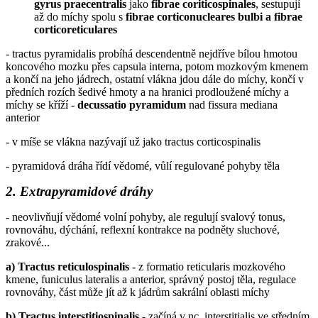
gyrus praecentralis
jako
fibrae coriticospinales
, sestupují
až do míchy spolu s
fibrae corticonucleares bulbi a fibrae
corticoreticulares
- tractus pyramidalis probíhá descendentně nejdříve bílou hmotou
koncového mozku přes capsula interna, potom mozkovým kmenem
a končí na jeho jádrech, ostatní vlákna jdou dále do míchy, končí v
předních rozích šedivé hmoty a na hranici prodloužené míchy a
míchy se kříží -
decussatio pyramidum
nad fissura mediana
anterior
- v míše se vlákna nazývají už jako tractus corticospinalis
- pyramidová dráha řídí vědomé, vůlí regulované pohyby těla
2. Extrapyramidové dráhy
- neovlivňují vědomé volní pohyby, ale regulují svalový tonus,
rovnováhu, dýchání, reflexní kontrakce na podněty sluchové,
zrakové...
a) Tractus reticulospinalis
- z formatio reticularis mozkového
kmene, funiculus lateralis a anterior, správný postoj těla, regulace
rovnováhy, část může jít až k jádrům sakrální oblasti míchy
b) Tractus interstitiospinalis
- začíná v nc. interstitialis ve středním