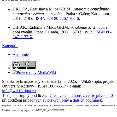
DRUGA, Rastislav a Miloš GRIM.
Anatomie centrálního
nervového systému.
1. vydání. Praha : Galén; Karolinum,
2011. 219 s.
ISBN 978-80-7262-706-6
.
ČIHÁK, Radomír a Miloš GRIM.
Anatomie 3.
2., upr. a
dopl vydání. Praha : Grada, 2004. 673 s. sv. 3.
ISBN 80-
247-1132-X
.
Kategorie
:
Anatomie
Stránka byla naposledy změněna 12. 5. 2025. – WikiSkripta, projekt
Univerzity Karlovy • ISSN 1804-6517 • e-mail:
info@wikiskripta.eu
.
Text je dostupný pod licencí
Creative Commons Uveďte původ 4.0
při dodržení případných
autorských práv
a
dalších podmínek
.
Podpořeno OP VVV č. CZ.02.2.69/0.0/0.0/16_015/0002362. Podpořeno z projektu „Transformace pro VŠ na UK“, financovaného z
Národního plánu obnovy, registrační číslo NPO_UK_MSMT-16602/2022.