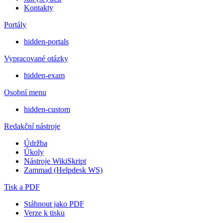
Kontakty
Portály
hidden-portals
Vypracované otázky
hidden-exam
Osobní menu
hidden-custom
Redakční nástroje
Údržba
Úkoly
Nástroje WikiSkript
Zammad (Helpdesk WS)
Tisk a PDF
Stáhnout jako PDF
Verze k tisku