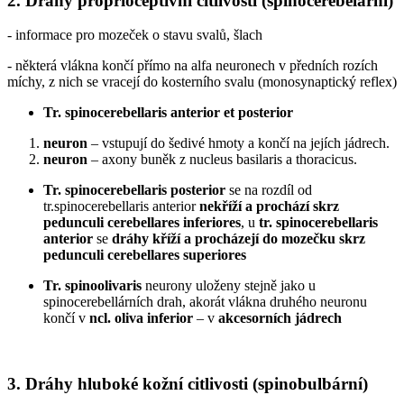
2. Dráhy proprioceptivní citlivosti (spinocerebelární)
- informace pro mozeček o stavu svalů, šlach
- některá vlákna končí přímo na alfa neuronech v předních rozích
míchy, z nich se vracejí do kosterního svalu (monosynaptický reflex)
Tr. spinocerebellaris anterior et posterior
neuron
– vstupují do šedivé hmoty a končí na jejích jádrech.
neuron
– axony buněk z nucleus basilaris a thoracicus.
Tr. spinocerebellaris posterior
se na rozdíl od
tr.spinocerebellaris anterior
nekříží a prochází skrz
pedunculi cerebellares inferiores
, u
tr. spinocerebellaris
anterior
se
dráhy kříží a procházejí do mozečku skrz
pedunculi cerebellares superiores
Tr. spinoolivaris
neurony uloženy stejně jako u
spinocerebellárních drah, akorát vlákna druhého neuronu
končí v
ncl. oliva inferior
– v
akcesorních jádrech
3. Dráhy hluboké kožní citlivosti (spinobulbární)