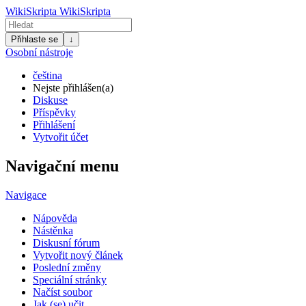
WikiSkripta
WikiSkripta
Přihlaste se
↓
Osobní nástroje
čeština
Nejste přihlášen(a)
Diskuse
Příspěvky
Přihlášení
Vytvořit účet
Navigační menu
Navigace
Nápověda
Nástěnka
Diskusní fórum
Vytvořit nový článek
Poslední změny
Speciální stránky
Načíst soubor
Jak (se) učit