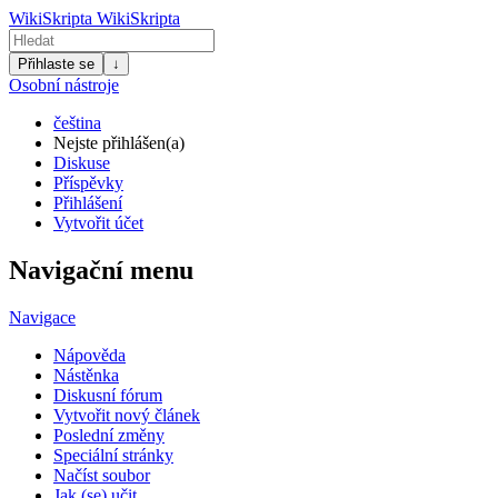
WikiSkripta
WikiSkripta
Přihlaste se
↓
Osobní nástroje
čeština
Nejste přihlášen(a)
Diskuse
Příspěvky
Přihlášení
Vytvořit účet
Navigační menu
Navigace
Nápověda
Nástěnka
Diskusní fórum
Vytvořit nový článek
Poslední změny
Speciální stránky
Načíst soubor
Jak (se) učit