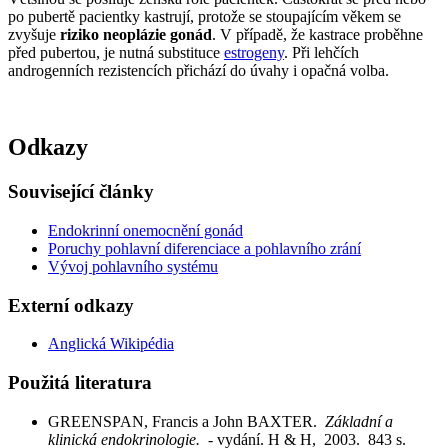
po pubertě pacientky kastrují, protože se stoupajícím věkem se
zvyšuje
riziko neoplázie gonád
. V případě, že kastrace proběhne
před pubertou, je nutná substituce
estrogeny
. Při lehčích
androgenních rezistencích přichází do úvahy i opačná volba.
Odkazy
Související články
Endokrinní onemocnění gonád
Poruchy pohlavní diferenciace a pohlavního zrání
Vývoj pohlavního systému
Externí odkazy
Anglická Wikipédia
Použitá literatura
GREENSPAN, Francis a John BAXTER.
Základní a
klinická endokrinologie.
- vydání. H & H, 2003. 843 s.