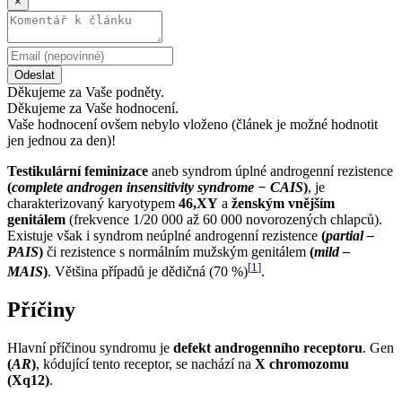
×
Odeslat
Děkujeme za Vaše podněty.
Děkujeme za Vaše hodnocení.
Vaše hodnocení ovšem nebylo vloženo (článek je možné hodnotit
jen jednou za den)!
Testikulární feminizace
aneb syndrom úplné androgenní rezistence
(
complete androgen insensitivity syndrome − CAIS
)
, je
charakterizovaný karyotypem
46,XY
a
ženským vnějším
genitálem
(frekvence 1/20 000 až 60 000 novorozených chlapců).
Existuje však i syndrom neúplné androgenní rezistence
(
partial –
PAIS
)
či rezistence s normálním mužským genitálem
(
mild –
[
1
]
MAIS
)
. Většina případů je dědičná (70 %)
.
Příčiny
Hlavní příčinou syndromu je
defekt androgenního receptoru
. Gen
(
AR
)
, kódující tento receptor, se nachází na
X chromozomu
(Xq12)
.