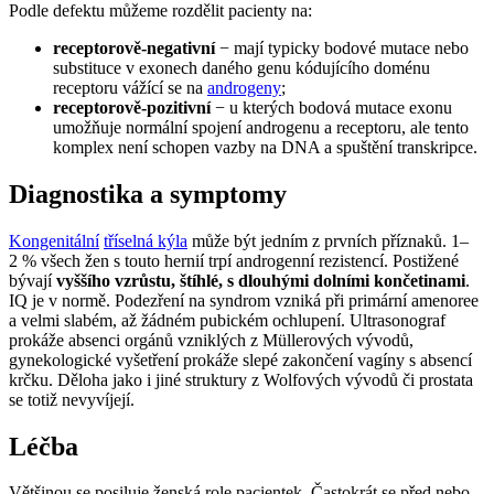
Podle defektu můžeme rozdělit pacienty na:
receptorově-negativní
− mají typicky bodové mutace nebo
substituce v exonech daného genu kódujícího doménu
receptoru vážící se na
androgeny
;
receptorově-pozitivní
− u kterých bodová mutace exonu
umožňuje normální spojení androgenu a receptoru, ale tento
komplex není schopen vazby na DNA a spuštění transkripce.
Diagnostika a symptomy
Kongenitální
tříselná kýla
může být jedním z prvních příznaků. 1–
2 % všech žen s touto hernií trpí androgenní rezistencí. Postižené
bývají
vyššího vzrůstu, štíhlé, s dlouhými dolními končetinami
.
IQ je v normě. Podezření na syndrom vzniká při primární amenoree
a velmi slabém, až žádném pubickém ochlupení. Ultrasonograf
prokáže absenci orgánů vzniklých z Müllerových vývodů,
gynekologické vyšetření prokáže slepé zakončení vagíny s absencí
krčku. Děloha jako i jiné struktury z Wolfových vývodů či prostata
se totiž nevyvíjejí.
Léčba
Většinou se posiluje ženská role pacientek. Častokrát se před nebo