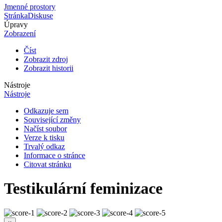
Jmenné prostory
Stránka
Diskuse
Úpravy
Zobrazení
Číst
Zobrazit zdroj
Zobrazit historii
Nástroje
Nástroje
Odkazuje sem
Související změny
Načíst soubor
Verze k tisku
Trvalý odkaz
Informace o stránce
Citovat stránku
Testikulární feminizace