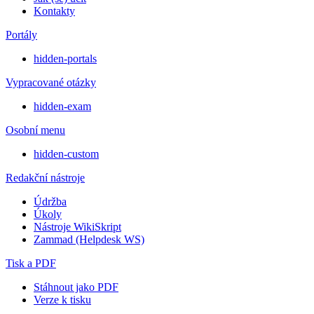
Kontakty
Portály
hidden-portals
Vypracované otázky
hidden-exam
Osobní menu
hidden-custom
Redakční nástroje
Údržba
Úkoly
Nástroje WikiSkript
Zammad (Helpdesk WS)
Tisk a PDF
Stáhnout jako PDF
Verze k tisku