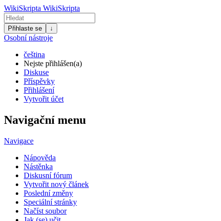
WikiSkripta
WikiSkripta
Přihlaste se
↓
Osobní nástroje
čeština
Nejste přihlášen(a)
Diskuse
Příspěvky
Přihlášení
Vytvořit účet
Navigační menu
Navigace
Nápověda
Nástěnka
Diskusní fórum
Vytvořit nový článek
Poslední změny
Speciální stránky
Načíst soubor
Jak (se) učit