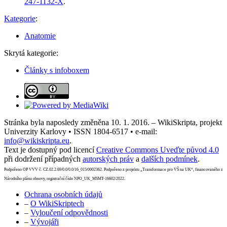
247-1132-X
.
Kategorie
:
Anatomie
Skrytá kategorie:
Články s infoboxem
Stránka byla naposledy změněna 10. 1. 2016. – WikiSkripta, projekt
Univerzity Karlovy • ISSN 1804-6517 • e-mail:
info@wikiskripta.eu
.
Text je dostupný pod licencí
Creative Commons Uveďte původ 4.0
při dodržení případných
autorských práv
a
dalších podmínek
.
Podpořeno OP VVV č. CZ.02.2.69/0.0/0.0/16_015/0002362. Podpořeno z projektu „Transformace pro VŠ na UK“, financovaného z
Národního plánu obnovy, registrační číslo NPO_UK_MSMT-16602/2022.
Ochrana osobních údajů
–
O WikiSkriptech
–
Vyloučení odpovědnosti
–
Vývojáři