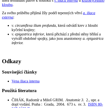
linea terminalis pánve k soutoku s
v. iliaca interna
u
křížokyčelního
kloubu
.
Za svého průběhu přijímá žíly podél tepenných větví
a. iliaca
externa
:
v. circumflexa ilium profunda
, která odvádí krev z hloubi
kyčelní krajiny;
v. epigastrica inferior
, která přichází z přední stěny břišní a
vytváří obdobné spojky, jako jsou anastomosy
a. epigastrica
inferior.
Odkazy
Související články
Vena iliaca interna
Použitá literatura
ČIHÁK, Radomír a Miloš GRIM.
Anatomie 3.
2., upr. a
dopl vydání. Praha : Grada, 2004. 673 s. sv. 3.
ISBN 80-