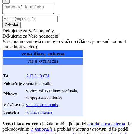
×
Odeslat
Děkujeme za Vaše podněty.
Děkujeme za Vaše hodnocení.
Vaše hodnocení ovšem nebylo vloženo (článek je možné hodnotit
jen jednou za den)!
vena iliaca externa
vnější kyčelní žíla
TA
A12.3.10.024
Pokračuje z
vena femoralis
v. circumflexa ilium profunda,
Přítoky
v. epigastrica inferior
Vlévá se do
v. iliaca communis
Soutok s
v. iliaca interna
Vena iliaca externa
je žíla probíhající podél
arteria iliaca externa
. Je
pokračováním
v. femoralis
a probíhá v
lacuna vasorum
, dále podél