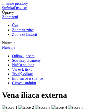
Jmenné prostory
Stránka
Diskuse
Úpravy
Zobrazení
Číst
Zobrazit zdroj
Zobrazit historii
Nástroje
Nástroje
Odkazuje sem
Související změny
Načíst soubor
Verze k tisku
Trvalý odkaz
Informace o stránce
Citovat stránku
Vena iliaca externa