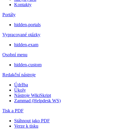
Kontakty
Portály
hidden-portals
Vypracované otázky
hidden-exam
Osobní menu
hidden-custom
Redakční nástroje
Údržba
Úkoly
Nástroje WikiSkript
Zammad (Helpdesk WS)
Tisk a PDF
Stáhnout jako PDF
Verze k tisku