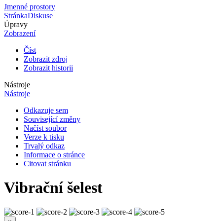
Jmenné prostory
Stránka
Diskuse
Úpravy
Zobrazení
Číst
Zobrazit zdroj
Zobrazit historii
Nástroje
Nástroje
Odkazuje sem
Související změny
Načíst soubor
Verze k tisku
Trvalý odkaz
Informace o stránce
Citovat stránku
Vibrační šelest