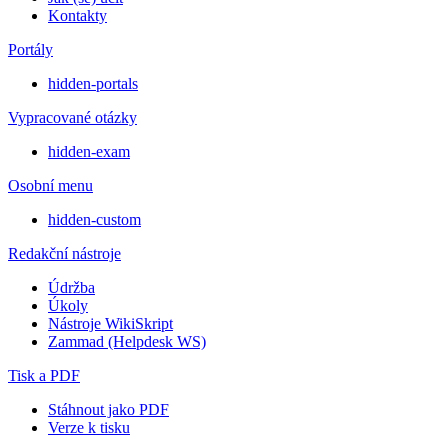
Kontakty
Portály
hidden-portals
Vypracované otázky
hidden-exam
Osobní menu
hidden-custom
Redakční nástroje
Údržba
Úkoly
Nástroje WikiSkript
Zammad (Helpdesk WS)
Tisk a PDF
Stáhnout jako PDF
Verze k tisku