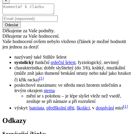
×
Odeslat
Děkujeme za Vaše podněty.
Děkujeme za Vaše hodnocení.
Vaše hodnocení ovšem nebylo vloženo (článek je možné hodnotit
jen jednou za den)!
nazývaný také Stillův šelest
systolický
funkční
srdeční šelest
, fyziologický, nevinný
charakteristika: dobře slyšitelný (do 3/6), krátký, muzikální
(může znít jako tlumené brnkání struny nebo také jako bzukot
[
1
]
či křik racka)
poslechové maximum: ve středu mezi hrotem srdečním a
levým okrajem
sterna
mění se s polohou – je lépe slyšet vleže než vsedě,
zesiluje se při námaze a při rozrušení
[
1
]
výskyt:
batolata
,
předškolní děti
,
školáci
, v
dospívání
mizí
Odkazy
Související články