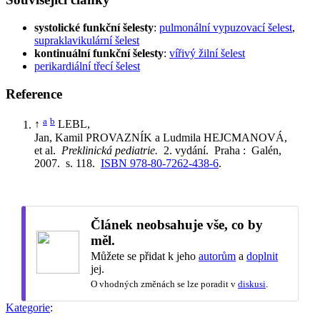
systolické funkční šelesty
:
pulmonální vypuzovací šelest
,
supraklavikulární šelest
kontinuální funkční šelesty
:
vířivý žilní šelest
perikardiální třecí šelest
Reference
a
b
↑
LEBL,
Jan, Kamil PROVAZNÍK a Ludmila HEJCMANOVÁ,
et al.
Preklinická pediatrie.
2. vydání. Praha : Galén,
2007. s. 118.
ISBN 978-80-7262-438-6
.
Článek neobsahuje vše, co by
měl.
Můžete se přidat k jeho
autorům
a
doplnit
jej.
O vhodných změnách se lze poradit v
diskusi
.
Kategorie
: