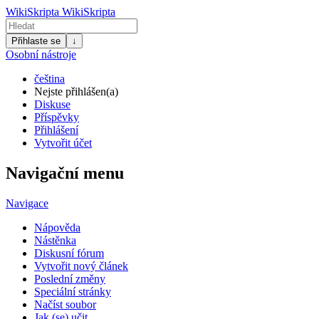
WikiSkripta
WikiSkripta
Přihlaste se
↓
Osobní nástroje
čeština
Nejste přihlášen(a)
Diskuse
Příspěvky
Přihlášení
Vytvořit účet
Navigační menu
Navigace
Nápověda
Nástěnka
Diskusní fórum
Vytvořit nový článek
Poslední změny
Speciální stránky
Načíst soubor
Jak (se) učit