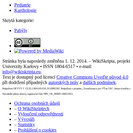
Pediatrie
Kardiologie
Skrytá kategorie:
Pahýly
Stránka byla naposledy změněna 1. 12. 2014. – WikiSkripta, projekt
Univerzity Karlovy • ISSN 1804-6517 • e-mail:
info@wikiskripta.eu
.
Text je dostupný pod licencí
Creative Commons Uveďte původ 4.0
při dodržení případných
autorských práv
a
dalších podmínek
.
Podpořeno OP VVV č. CZ.02.2.69/0.0/0.0/16_015/0002362. Podpořeno z projektu „Transformace pro VŠ na UK“, financovaného z
Národního plánu obnovy, registrační číslo NPO_UK_MSMT-16602/2022.
Ochrana osobních údajů
–
O WikiSkriptech
–
Vyloučení odpovědnosti
–
Vývojáři
–
Statistiky
–
Prohlášení o cookies