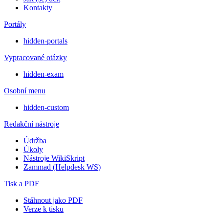
Kontakty
Portály
hidden-portals
Vypracované otázky
hidden-exam
Osobní menu
hidden-custom
Redakční nástroje
Údržba
Úkoly
Nástroje WikiSkript
Zammad (Helpdesk WS)
Tisk a PDF
Stáhnout jako PDF
Verze k tisku