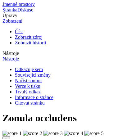
Jmenné prostory
Stránka
Diskuse
Úpravy
Zobrazení
Číst
Zobrazit zdroj
Zobrazit historii
Nástroje
Nástroje
Odkazuje sem
Související změny
Načíst soubor
Verze k tisku
Trvalý odkaz
Informace o stránce
Citovat stránku
Zonula occludens