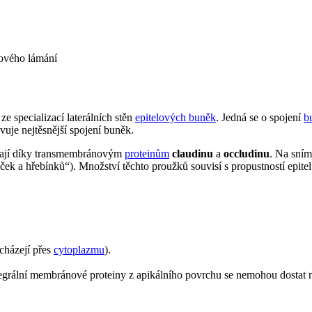
ového lámání
 ze specializací laterálních stěn
epitelových buněk
. Jedná se o spojení
b
avuje nejtěsnější spojení buněk.
vají díky transmembránovým
proteinům
claudinu
a
occludinu
. Na sní
ek a hřebínků“). Množství těchto proužků souvisí s propustností epitel
cházejí přes
cytoplazmu
).
egrální membránové proteiny z apikálního povrchu se nemohou dostat na 