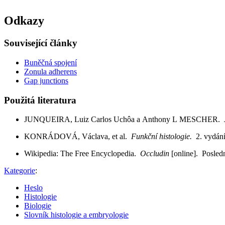
Odkazy
Související články
Buněčná spojení
Zonula adherens
Gap junctions
Použitá literatura
JUNQUEIRA, Luiz Carlos Uchôa a Anthony L MESCHER.
KONRÁDOVÁ, Václava, et al.
Funkční histologie.
2. vydán
Wikipedia: The Free Encyclopedia.
Occludin
[online]. Posledn
Kategorie
:
Heslo
Histologie
Biologie
Slovník histologie a embryologie