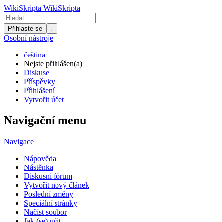
WikiSkripta
WikiSkripta
Přihlaste se
↓
Osobní nástroje
čeština
Nejste přihlášen(a)
Diskuse
Příspěvky
Přihlášení
Vytvořit účet
Navigační menu
Navigace
Nápověda
Nástěnka
Diskusní fórum
Vytvořit nový článek
Poslední změny
Speciální stránky
Načíst soubor
Jak (se) učit