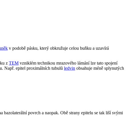
uněk
v podobě pásku, který obkružuje celou buňku a uzavírá
mku z
TEM
vzniklém technikou mrazového lámání lze tato spojení
u. Např. epitel proximálních tubulů
ledvin
obsahuje méně splynutých
bazolaterální povrch a naopak. Obě strany epitelu se tak liší svými