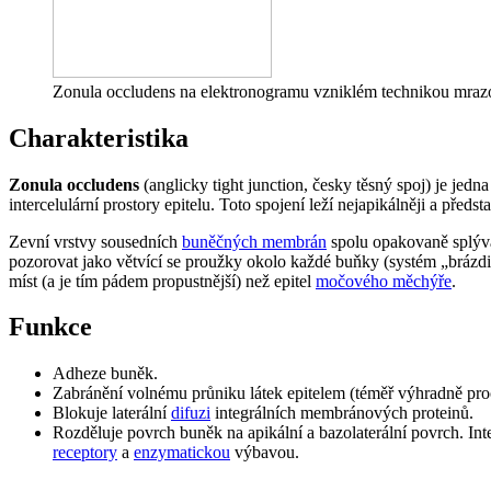
Zonula occludens na elektronogramu vzniklém technikou mraz
Charakteristika
Zonula occludens
(anglicky tight junction, česky těsný spoj) je jedna
intercelulární prostory epitelu. Toto spojení leží nejapikálněji a předst
Zevní vrstvy sousedních
buněčných membrán
spolu opakovaně splý
pozorovat jako větvící se proužky okolo každé buňky (systém „brázdič
míst (a je tím pádem propustnější) než epitel
močového měchýře
.
Funkce
Adheze buněk.
Zabránění volnému průniku látek epitelem (téměř výhradně pro
Blokuje laterální
difuzi
integrálních membránových proteinů.
Rozděluje povrch buněk na apikální a bazolaterální povrch. Int
receptory
a
enzymatickou
výbavou.