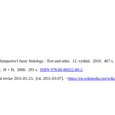
Junqueira’s basic histology : Text and atlas.
12. vydání. 2010. 467 s
í. H + H, 2000. 291 s.
ISBN 978-80-86022-80-2
.
í revize 2011-01-23, [cit. 2011-03-07]. <
https://en.wikipedia.org/wik