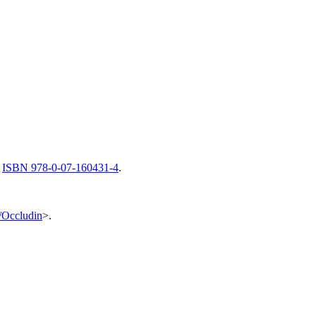
.
ISBN 978-0-07-160431-4
.
i/Occludin
>.