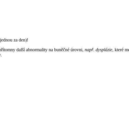
jednou za den)!
řítomny další abnormality na buněčné úrovni,
např. dysplázie
, které 
.