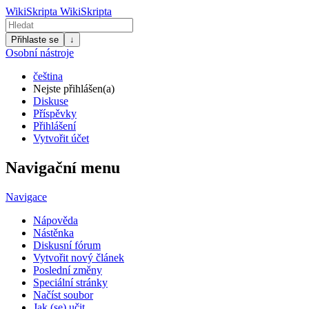
WikiSkripta
WikiSkripta
Přihlaste se
↓
Osobní nástroje
čeština
Nejste přihlášen(a)
Diskuse
Příspěvky
Přihlášení
Vytvořit účet
Navigační menu
Navigace
Nápověda
Nástěnka
Diskusní fórum
Vytvořit nový článek
Poslední změny
Speciální stránky
Načíst soubor
Jak (se) učit