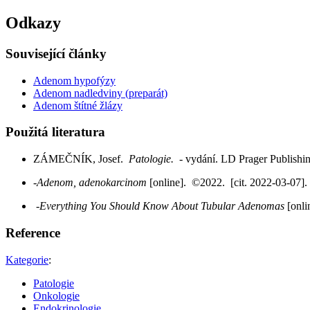
Odkazy
Související články
Adenom hypofýzy
Adenom nadledviny (preparát)
Adenom štítné žlázy
Použitá literatura
ZÁMEČNÍK, Josef.
Patologie.
- vydání. LD Prager Publish
-
Adenom, adenokarcinom
[online]. ©2022. [cit. 2022-03-07].
-
Everything You Should Know About Tubular Adenomas
[onli
Reference
Kategorie
:
Patologie
Onkologie
Endokrinologie