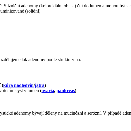
ené. Slizniční adenomy (kolorektální oblast) ční do lumen a mohou být sto
luminizované (solidní)
zdělujeme tak adenomy podle struktury na:
í
(
kůra nadledvin
/
játra
)
 tvořením cyst v lumen
(
ovaria
,
pankreas
)
cystické adenomy bývají děleny na mucinózní a serózní. V případě ade