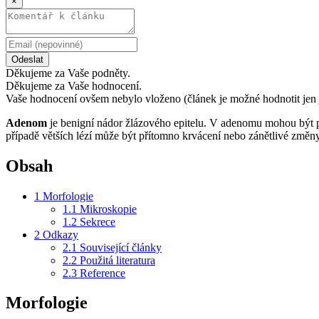
×
Odeslat
Děkujeme za Vaše podněty.
Děkujeme za Vaše hodnocení.
Vaše hodnocení ovšem nebylo vloženo (článek je možné hodnotit jen 
Adenom
je benigní nádor žlázového epitelu. V adenomu mohou být p
případě větších lézí může být přítomno krvácení nebo zánětlivé změny
Obsah
1
Morfologie
1.1
Mikroskopie
1.2
Sekrece
2
Odkazy
2.1
Související články
2.2
Použitá literatura
2.3
Reference
Morfologie