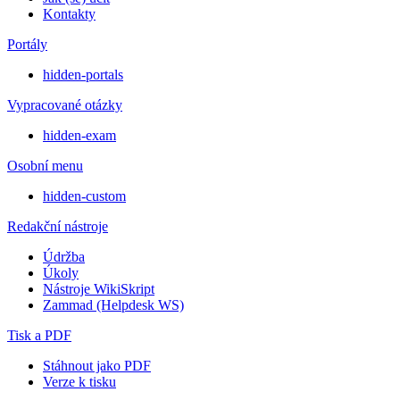
Kontakty
Portály
hidden-portals
Vypracované otázky
hidden-exam
Osobní menu
hidden-custom
Redakční nástroje
Údržba
Úkoly
Nástroje WikiSkript
Zammad (Helpdesk WS)
Tisk a PDF
Stáhnout jako PDF
Verze k tisku