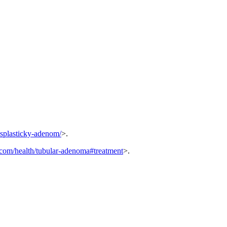
splasticky-adenom/
>.
.com/health/tubular-adenoma#treatment
>.