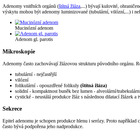
Adenomy vnitřních orgánů (
štítná žláza
,...) bývají kulovité, ohranič
výskytu mohou být adenomy luminizované (tubulární, vilózní,...) i ne
Mucinózní adenom
Adenom gl. parotis
Mikroskopie
Adenomy často zachovávají žlázovou strukturu původního orgánu. Ro
tubulární - nejčastější
vilózní
folikulární - opouzdřené folikuly
(štítná žláza)
solidní - kompaktnost buněk bez lumen - alveolární/trabekulárn
cystické - neustálá produkce žláz s následnou dilatací žlázek a
Sekrece
Epitel adenomu je schopen produkce hlenu i serózy. Proto například 
často bývá podpořena jeho nadprodukce.