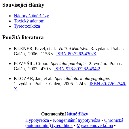
Související články
Nádory štítné žlázy
Toxický adenom
Tyreotoxikóza
Použitá literatura
KLENER, Pavel, et al.
Vnitřní lékařství.
3. vydání. Praha :
Galén, 2006. 1158 s.
ISBN 80-7262-430-X
.
POVÝŠIL, Ctibor.
Speciální patologie.
2. vydání. Praha :
Galén, 2007. 430 s.
ISBN 978-807262-494-2
.
KLOZAR, Jan, et al.
Speciální otorinolaryngologie.
1. vydání. Praha : Galén, 2005. 224 s.
ISBN 80-7262-346-
X
.
Onemocnění
štítné žlázy
Hypotyreóza
•
Kongenitální hypotyreóza
•
Chronická
(autoimunitní) tyreoiditida
•
Myxedémové kóma
•