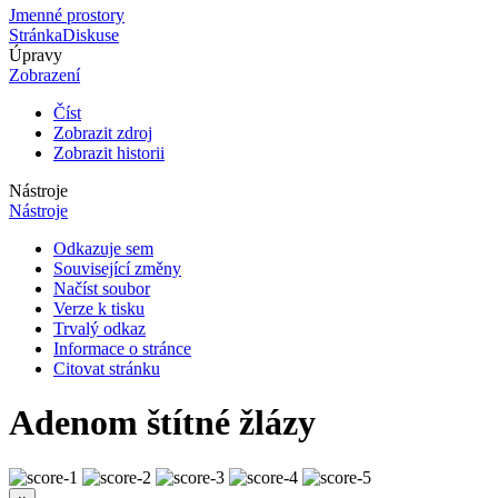
Jmenné prostory
Stránka
Diskuse
Úpravy
Zobrazení
Číst
Zobrazit zdroj
Zobrazit historii
Nástroje
Nástroje
Odkazuje sem
Související změny
Načíst soubor
Verze k tisku
Trvalý odkaz
Informace o stránce
Citovat stránku
Adenom štítné žlázy