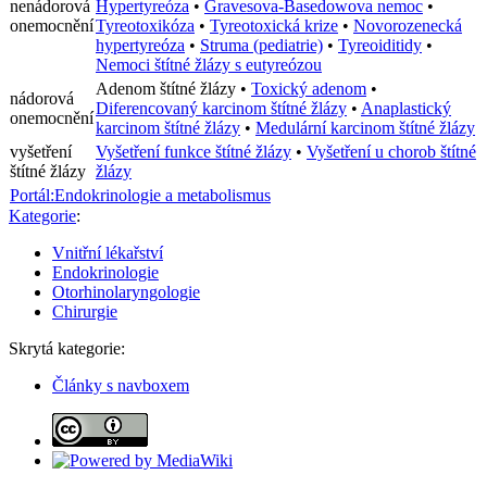
nenádorová
Hypertyreóza
•
Gravesova-Basedowova nemoc
•
onemocnění
Tyreotoxikóza
•
Tyreotoxická krize
•
Novorozenecká
hypertyreóza
•
Struma (pediatrie)
•
Tyreoiditidy
•
Nemoci štítné žlázy s eutyreózou
Adenom štítné žlázy
•
Toxický adenom
•
nádorová
Diferencovaný karcinom štítné žlázy
•
Anaplastický
onemocnění
karcinom štítné žlázy
•
Medulární karcinom štítné žlázy
vyšetření
Vyšetření funkce štítné žlázy
•
Vyšetření u chorob štítné
štítné žlázy
žlázy
Portál:Endokrinologie a metabolismus
Kategorie
:
Vnitřní lékařství
Endokrinologie
Otorhinolaryngologie
Chirurgie
Skrytá kategorie:
Články s navboxem