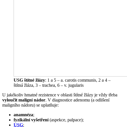
USG štítné žlázy
: 1 a 5 – a. carotis communis, 2 a 4 –
štítná žláza, 3 – trachea, 6 – v. jugularis
U jakékoliv hmatné rezistence v oblasti štítné žlázy je vždy třeba
vyloučit maligní nádor
. V diagnostice adenomu (a odlišení
maligního nádoru) se uplatňuje:
anamnéza
;
fyzikální vyšetření
(aspekce, palpace);
USG
;