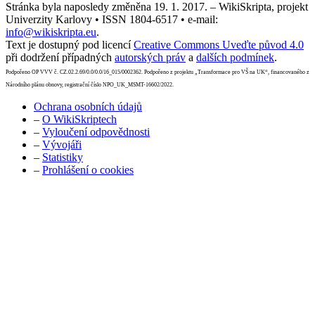
Stránka byla naposledy změněna 19. 1. 2017. – WikiSkripta, projekt
Univerzity Karlovy • ISSN 1804-6517 • e-mail:
info@wikiskripta.eu
.
Text je dostupný pod licencí
Creative Commons Uveďte původ 4.0
při dodržení případných
autorských práv
a
dalších podmínek
.
Podpořeno OP VVV č. CZ.02.2.69/0.0/0.0/16_015/0002362. Podpořeno z projektu „Transformace pro VŠ na UK“, financovaného z
Národního plánu obnovy, registrační číslo NPO_UK_MSMT-16602/2022.
Ochrana osobních údajů
–
O WikiSkriptech
–
Vyloučení odpovědnosti
–
Vývojáři
–
Statistiky
–
Prohlášení o cookies