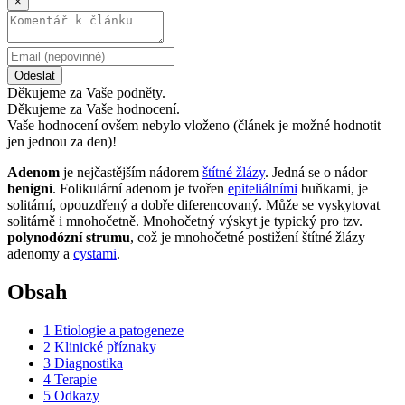
×
Odeslat
Děkujeme za Vaše podněty.
Děkujeme za Vaše hodnocení.
Vaše hodnocení ovšem nebylo vloženo (článek je možné hodnotit
jen jednou za den)!
Adenom
je nejčastějším nádorem
štítné žlázy
. Jedná se o nádor
benigní
. Folikulární adenom je tvořen
epiteliálními
buňkami, je
solitární, opouzdřený a dobře diferencovaný. Může se vyskytovat
solitárně i mnohočetně. Mnohočetný výskyt je typický pro tzv.
polynodózní strumu
, což je mnohočetné postižení štítné žlázy
adenomy a
cystami
.
Obsah
1
Etiologie a patogeneze
2
Klinické příznaky
3
Diagnostika
4
Terapie
5
Odkazy