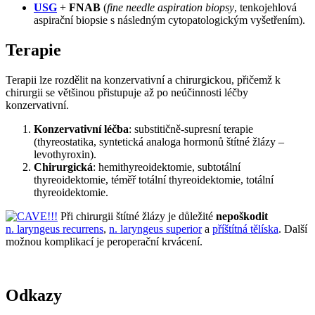
USG
+
FNAB
(
fine needle aspiration biopsy
, tenkojehlová
aspirační biopsie s následným cytopatologickým vyšetřením).
Terapie
Terapii lze rozdělit na konzervativní a chirurgickou, přičemž k
chirurgii se většinou přistupuje až po neúčinnosti léčby
konzervativní.
Konzervativní léčba
: substitičně-supresní terapie
(thyreostatika, syntetická analoga hormonů štítné žlázy –
levothyroxin).
Chirurgická
: hemithyreoidektomie, subtotální
thyreoidektomie, téměř totální thyreoidektomie, totální
thyreoidektomie.
Při chirurgii štítné žlázy je důležité
nepoškodit
n. laryngeus recurrens
,
n. laryngeus superior
a
příštítná tělíska
. Další
možnou komplikací je peroperační krvácení.
Odkazy