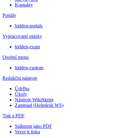
Kontakty
Portály
hidden-portals
Vypracované otázky
hidden-exam
Osobní menu
hidden-custom
Redakční nástroje
Údržba
Úkoly
Nástroje WikiSkript
Zammad (Helpdesk WS)
Tisk a PDF
Stáhnout jako PDF
Verze k tisku