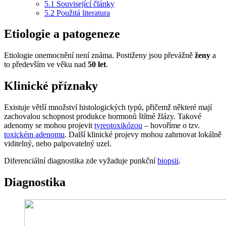
5.1
Související články
5.2
Použitá literatura
Etiologie a patogeneze
Etiologie onemocnění není známa. Postiženy jsou převážně
ženy
a
to především ve věku nad
50 let
.
Klinické příznaky
Existuje větší množství histologických typů, přičemž některé mají
zachovalou schopnost produkce hormonů štítné žlázy. Takové
adenomy se mohou projevit
tyreotoxikózou
– hovoříme o tzv.
toxickém adenomu
. Další klinické projevy mohou zahrnovat lokálně
viditelný, nebo palpovatelný uzel.
Diferenciální diagnostika zde vyžaduje punkční
biopsii
.
Diagnostika