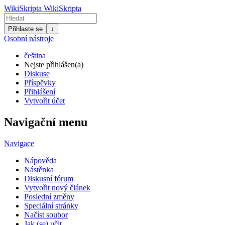
WikiSkripta
WikiSkripta
Přihlaste se
↓
Osobní nástroje
čeština
Nejste přihlášen(a)
Diskuse
Příspěvky
Přihlášení
Vytvořit účet
Navigační menu
Navigace
Nápověda
Nástěnka
Diskusní fórum
Vytvořit nový článek
Poslední změny
Speciální stránky
Načíst soubor
Jak (se) učit