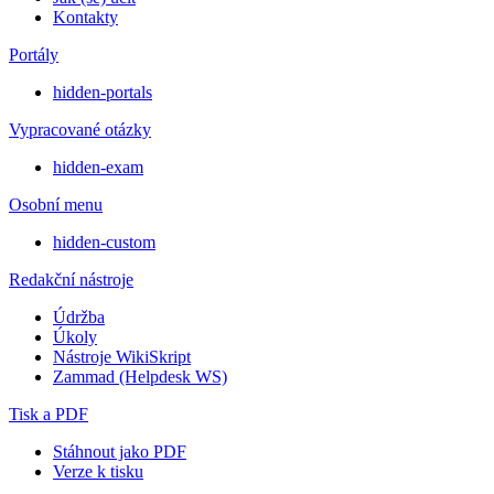
Kontakty
Portály
hidden-portals
Vypracované otázky
hidden-exam
Osobní menu
hidden-custom
Redakční nástroje
Údržba
Úkoly
Nástroje WikiSkript
Zammad (Helpdesk WS)
Tisk a PDF
Stáhnout jako PDF
Verze k tisku