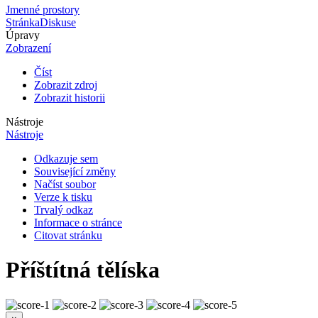
Jmenné prostory
Stránka
Diskuse
Úpravy
Zobrazení
Číst
Zobrazit zdroj
Zobrazit historii
Nástroje
Nástroje
Odkazuje sem
Související změny
Načíst soubor
Verze k tisku
Trvalý odkaz
Informace o stránce
Citovat stránku
Příštítná tělíska