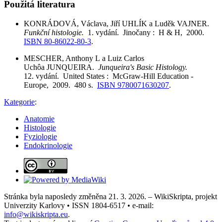
Použitá literatura
KONRÁDOVÁ, Václava, Jiří UHLÍK a Luděk VAJNER.
Funkční histologie.
1. vydání. Jinočany : H & H, 2000.
ISBN 80-86022-80-3
.
MESCHER, Anthony L a Luiz Carlos
Uchôa JUNQUEIRA.
Junqueira's Basic Histology.
12. vydání. United States : McGraw-Hill Education -
Europe, 2009. 480 s.
ISBN 9780071630207
.
Kategorie
:
Anatomie
Histologie
Fyziologie
Endokrinologie
Stránka byla naposledy změněna 21. 3. 2026. – WikiSkripta, projekt
Univerzity Karlovy • ISSN 1804-6517 • e-mail:
info@wikiskripta.eu
.