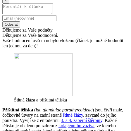
×
Odeslat
Děkujeme za Vaše podněty.
Děkujeme za Vaše hodnocení.
Vaše hodnocení ovšem nebylo vloženo (článek je možné hodnotit
jen jednou za den)!
Štítná žláza a příštitná tělíska
Příštítná tělíska
(
lat. glandulae parathyreoideae
) jsou čtyři malé,
čočkovité útvary na zadní straně
štítné žlázy
, zavzaté do jejího
pouzdra. Vyvíjí se z entodermu
3. a 4. žaberní štěrbiny
. Každé
tělísko je obaleno pouzdrem z
kolagenního vaziva
, ze kterého
odstupují tenká septa, která s přibývajícím věkem nabývají na