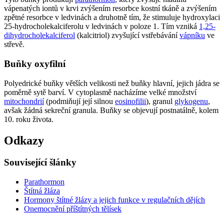
vápenatých iontů v krvi zvýšením resorbce kostní tkáně a zvýšením
zpětné resorbce v ledvinách a druhotně tím, že stimuluje hydroxylaci
25-hydrocholekalciferolu v ledvinách v poloze 1. Tím vzniká
1,25-
dihydrocholekalciferol
(kalcitriol) zvyšující vstřebávání
vápníku
ve
střevě.
Buňky oxyfilní
Polyedrické buňky větších velikosti než buňky hlavní, jejich jádra se
poměrně sytě barví. V cytoplasmě nacházíme velké množství
mitochondrií
(podmiňují její silnou
eosinofilii
), granul
glykogenu
,
avšak žádná sekreční granula. Buňky se objevují postnatálně, kolem
10. roku života.
Odkazy
Související šlánky
Parathormon
Štítná žláza
Hormony štítné žlázy a jejich funkce v regulačních dějích
Onemocnění příštítných tělísek