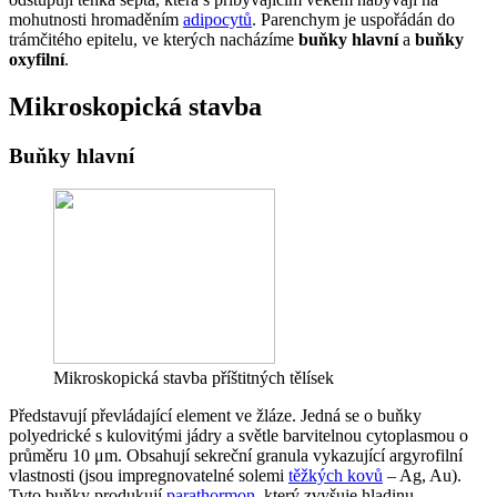
mohutnosti hromaděním
adipocytů
. Parenchym je uspořádán do
trámčitého epitelu, ve kterých nacházíme
buňky hlavní
a
buňky
oxyfilní
.
Mikroskopická stavba
Buňky hlavní
Mikroskopická stavba příštitných tělísek
Představují převládající element ve žláze. Jedná se o buňky
polyedrické s kulovitými jádry a světle barvitelnou cytoplasmou o
průměru 10 μm. Obsahují sekreční granula vykazující argyrofilní
vlastnosti (jsou impregnovatelné solemi
těžkých kovů
– Ag, Au).
Tyto buňky produkují
parathormon
, který zvyšuje hladinu