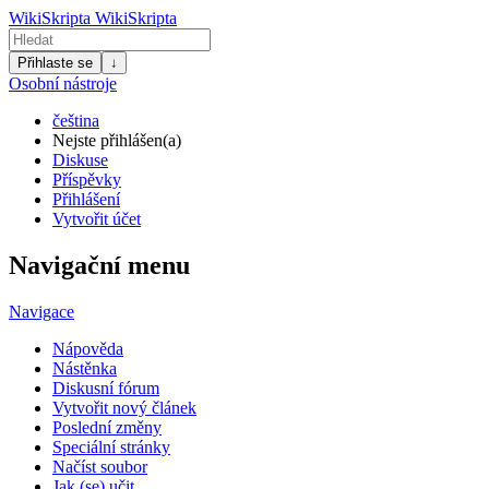
WikiSkripta
WikiSkripta
Přihlaste se
↓
Osobní nástroje
čeština
Nejste přihlášen(a)
Diskuse
Příspěvky
Přihlášení
Vytvořit účet
Navigační menu
Navigace
Nápověda
Nástěnka
Diskusní fórum
Vytvořit nový článek
Poslední změny
Speciální stránky
Načíst soubor
Jak (se) učit