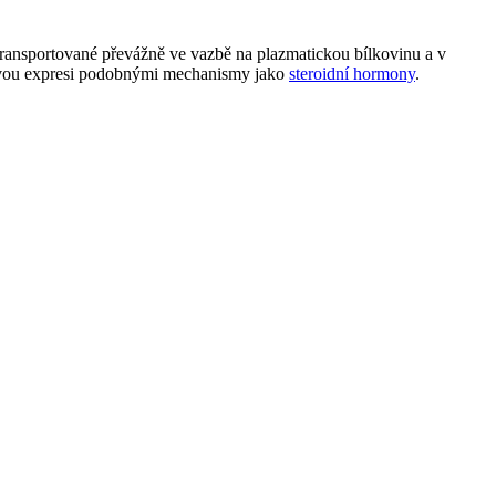
 transportované převážně ve vazbě na plazmatickou bílkovinu a v
enovou expresi podobnými mechanismy jako
steroidní hormony
.