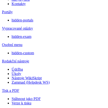
Kontakty
Portály
hidden-portals
Vypracované otázky
hidden-exam
Osobní menu
hidden-custom
Redakční nástroje
Údržba
Úkoly
Nástroje WikiSkript
Zammad (Helpdesk WS)
Tisk a PDF
Stáhnout jako PDF
Verze k tisku