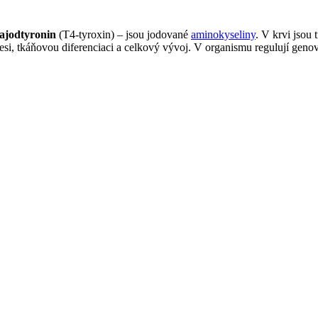
rajodtyronin
(T4-tyroxin) – jsou jodované
aminokyseliny
. V krvi jsou
resi, tkáňovou diferenciaci a celkový vývoj. V organismu regulují g