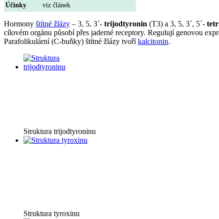
Účinky
viz článek
Hormony
štítné žlázy
– 3, 5, 3´-
trijodtyronin
(T3) a 3, 5, 3´, 5´-
tet
cílovém orgánu působí přes jaderné receptory. Regulují genovou exp
Parafolikulární (C-buňky) štítné žlázy tvoří
kalcitonin
.
Struktura trijodtyroninu
Struktura tyroxinu