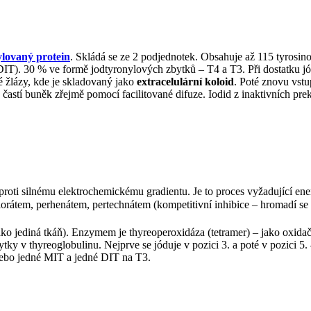
ylovaný protein
. Skládá se ze 2 podjednotek. Obsahuje až 115 tyrosin
DIT). 30 % ve formě jodtyronylových zbytků – T4 a T3. Při dostatku jó
é žlázy, kde je skladovaný jako
extracelulární koloid
. Poté znovu vst
 častí buněk zřejmě pomocí facilitované difuze. Iodid z inaktivních p
proti silnému elektrochemickému gradientu. Je to proces vyžadující e
lorátem, perhenátem, pertechnátem (kompetitivní inhibice – hromadí se 
ko jediná tkáň). Enzymem je thyreoperoxidáza (tetramer) – jako oxida
ky v thyreoglobulinu. Nejprve se jóduje v pozici 3. a poté v pozici 5. 
ebo jedné MIT a jedné DIT na T3.