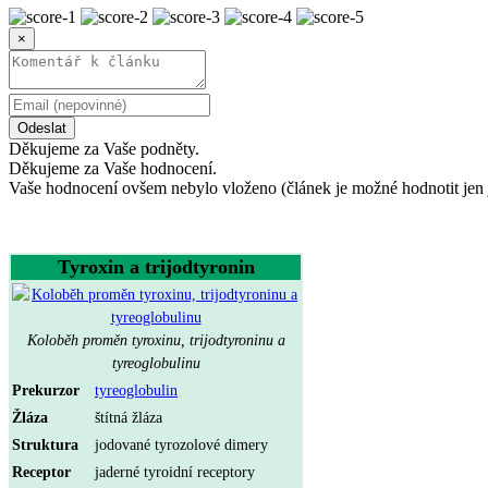
×
Odeslat
Děkujeme za Vaše podněty.
Děkujeme za Vaše hodnocení.
Vaše hodnocení ovšem nebylo vloženo (článek je možné hodnotit jen 
Tyroxin a trijodtyronin
Koloběh proměn tyroxinu, trijodtyroninu a
tyreoglobulinu
Prekurzor
tyreoglobulin
Žláza
štítná žláza
Struktura
jodované tyrozolové dimery
Receptor
jaderné tyroidní receptory