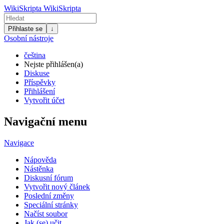
WikiSkripta
WikiSkripta
Přihlaste se
↓
Osobní nástroje
čeština
Nejste přihlášen(a)
Diskuse
Příspěvky
Přihlášení
Vytvořit účet
Navigační menu
Navigace
Nápověda
Nástěnka
Diskusní fórum
Vytvořit nový článek
Poslední změny
Speciální stránky
Načíst soubor
Jak (se) učit