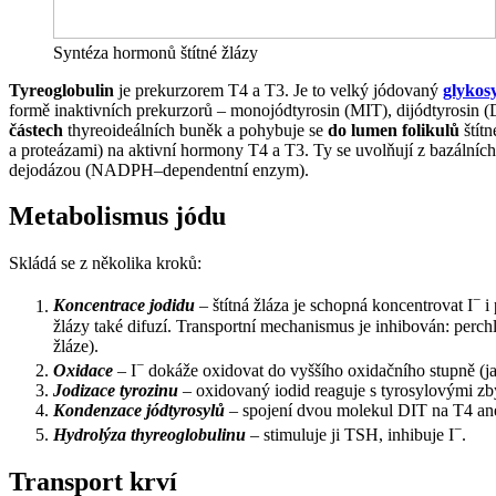
Syntéza hormonů štítné žlázy
Tyreoglobulin
je prekurzorem T4 a T3. Je to velký jódovaný
glykos
formě inaktivních prekurzorů – monojódtyrosin (MIT), dijódtyrosin (
částech
thyreoideálních buněk a pohybuje se
do lumen folikulů
štítn
a proteázami) na aktivní hormony T4 a T3. Ty se uvolňují z bazálních
dejodázou (NADPH–dependentní enzym).
Metabolismus jódu
Skládá se z několika kroků:
−
Koncentrace jodidu
– štítná žláza je schopná koncentrovat I
i 
žlázy také difuzí. Transportní mechanismus je inhibován: perch
žláze).
−
Oxidace
– I
dokáže oxidovat do vyššího oxidačního stupně (ja
Jodizace tyrozinu
– oxidovaný iodid reaguje s tyrosylovými zbyt
Kondenzace jódtyrosylů
– spojení dvou molekul DIT na T4 an
−
Hydrolýza thyreoglobulinu
– stimuluje ji TSH, inhibuje I
.
Transport krví