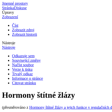
Jmenné prostory
Stránka
Diskuse
Úpravy
Zobrazení
Číst
Zobrazit zdroj
Zobrazit historii
Nástroje
Nástroje
Odkazuje sem
Související změny
Načíst soubor
Verze k tisku
Trvalý odkaz
Informace o stránce
Citovat stránku
Hormony štítné žlázy
(přesměrováno z
Hormony štítné žlázy a jejich funkce v regulačních d