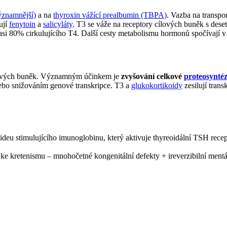
ýznamnější)
a na
thyroxin vážící prealbumin (TBPA)
. Vazba na transpo
ují
fenytoin
a
salicyláty
. T3 se váže na receptory cílových buněk s deset
 asi 80% cirkulujícího T4. Další cesty metabolismu hormonů spočívají v 
ových buněk. Významným účinkem je
zvyšování celkové
proteosynté
ebo snižováním genové transkripce. T3 a
glukokortikoidy
zesilují tran
ideu stimulujícího imunoglobinu, který aktivuje thyreoidální TSH recept
ke kretenismu – mnohočetné kongenitální defekty + ireverzibilní mentál