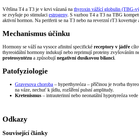
Většina T4 a T3 je v krvi vázaná na
thyroxin vážící globulin (TBG-v
se zvyšuje po stimulaci
estrogeny
. S vazbou T4 a T3 na TBG kompet
aktivní hormon. Na periferii se na T3 nebo na reverzní rT3 kovertuje
Mechanismus účinku
Hormony se váží na vysoce afinitní specifické
receptory v jádře
cíl
thyreoidální hormony
indukují nebo reprimují proteiny zvyšováním n
proteosyntézu
a způsobují
negativní dusíkovou bilanci
.
Patofyziologie
Gravesova choroba
– hyperthyreóza – příčinou je tvorba thyreo
na váze, nechuť k jídlu, rozšíření pulsní amplitudy.
Kretenismus
– intrauterinní nebo neonatální hypotyreóza vede 
Odkazy
Související články