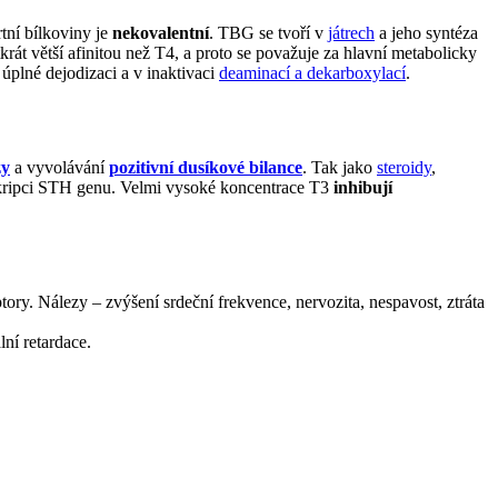
rtní bílkoviny je
nekovalentní
. TBG se tvoří v
játrech
a jeho syntéza
krát větší afinitou než T4, a proto se považuje za hlavní metabolicky
úplné dejodizaci a v inaktivaci
deaminací a dekarboxylací
.
zy
a vyvolávání
pozitivní dusíkové bilance
. Tak jako
steroidy
,
skripci STH genu. Velmi vysoké koncentrace T3
inhibují
ory. Nálezy – zvýšení srdeční frekvence, nervozita, nespavost, ztráta
ní retardace.