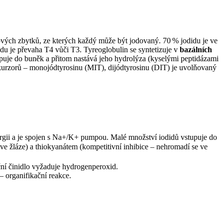
ových zbytků, ze kterých každý může být jodovaný. 70 % jodidu je ve
du je převaha T4 vůči T3. Tyreoglobulin se syntetizuje v
bazálních
upuje do buněk a přitom nastává jeho hydrolýza (kyselými peptidázami
rekurzorů – monojódtyrosinu (MIT), dijódtyrosinu (DIT) je uvolňovaný
nergii a je spojen s Na+/K+ pumpou. Malé množství iodidů vstupuje do
ve žláze) a thiokyanátem (kompetitivní inhibice – nehromadí se ve
ční činidlo vyžaduje hydrogenperoxid.
– organifikační reakce.