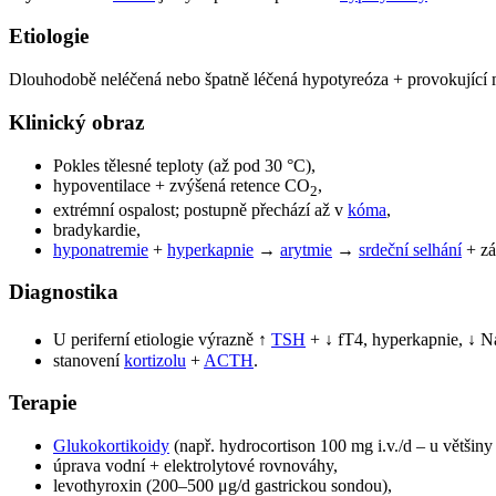
Etiologie
Dlouhodobě neléčená nebo špatně léčená hypotyreóza + provokující mo
Klinický obraz
Pokles tělesné teploty (až pod 30 °C),
hypoventilace + zvýšená retence CO
,
2
extrémní ospalost; postupně přechází až v
kóma
,
bradykardie,
hyponatremie
+
hyperkapnie
→
arytmie
→
srdeční selhání
+ zá
Diagnostika
U periferní etiologie výrazně ↑
TSH
+ ↓ fT4, hyperkapnie, ↓ N
stanovení
kortizolu
+
ACTH
.
Terapie
Glukokortikoidy
(např. hydrocortison 100 mg i.v./d – u většiny 
úprava vodní + elektrolytové rovnováhy,
levothyroxin (200–500 μg/d gastrickou sondou),