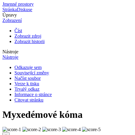
Jmenné prostory
Stránka
Diskuse
Úpravy
Zobrazení
Číst
Zobrazit zdroj
Zobrazit historii
Nástroje
Nástroje
Odkazuje sem
Související změny
Načíst soubor
Verze k tisku
Trvalý odkaz
Informace o stránce
Citovat stránku
Myxedémové kóma