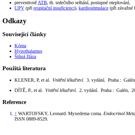
preventivně
ATB
, th. srdečního selhání, postupné oteplování,
UPV
(při
respirační insuficienci
),
kardiostimulace
(při závažné 
Odkazy
Související články
Kóma
Hypothalamus
Štítná žláza
Použitá literatura
KLENER, P, et al.
Vnitřní lékařství.
3. vydání. Praha : Galé
DÍTĚ, P., et al.
Vnitřní lékařství.
2. vydání. Praha : Galén, 
Reference
↑
WARTOFSKY, Leonard. Myxedema coma.
Endocrinol Met
ISSN 0889-8529.