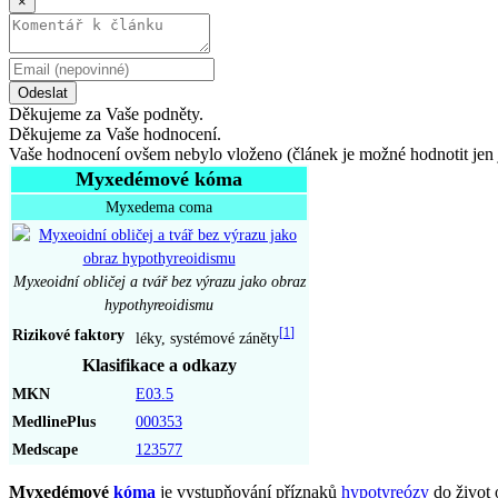
×
Odeslat
Děkujeme za Vaše podněty.
Děkujeme za Vaše hodnocení.
Vaše hodnocení ovšem nebylo vloženo (článek je možné hodnotit jen 
Myxedémové kóma
Myxedema coma
Myxeoidní obličej a tvář bez výrazu jako obraz
hypothyreoidismu
Rizikové faktory
[
1
]
léky, systémové záněty
Klasifikace a odkazy
MKN
E03.5
MedlinePlus
000353
Medscape
123577
Myxedémové
kóma
je vystupňování příznaků
hypotyreózy
do život 