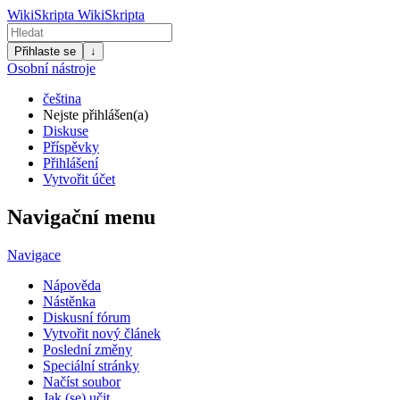
WikiSkripta
WikiSkripta
Přihlaste se
↓
Osobní nástroje
čeština
Nejste přihlášen(a)
Diskuse
Příspěvky
Přihlášení
Vytvořit účet
Navigační menu
Navigace
Nápověda
Nástěnka
Diskusní fórum
Vytvořit nový článek
Poslední změny
Speciální stránky
Načíst soubor
Jak (se) učit