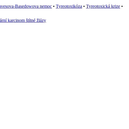
avesova-Basedowova nemoc
•
Tyreotoxikóza
•
Tyreotoxická krize
•
rní karcinom štítné žlázy