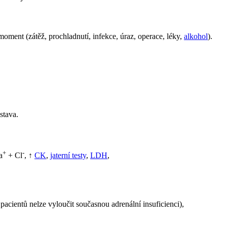
ment (zátěž, prochladnutí, infekce, úraz, operace, léky,
alkohol
).
stava.
+
-
a
+ Cl
, ↑
CK
,
jaterní testy
,
LDH
,
pacientů nelze vyloučit současnou adrenální insuficienci),