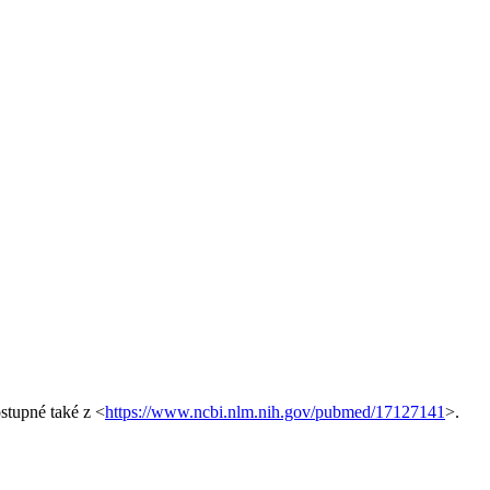
ostupné také z <
https://www.ncbi.nlm.nih.gov/pubmed/17127141
>.