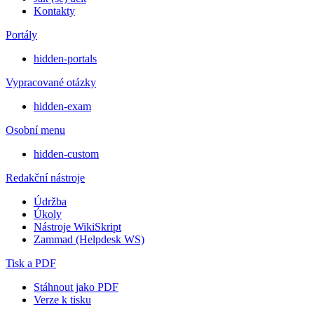
Kontakty
Portály
hidden-portals
Vypracované otázky
hidden-exam
Osobní menu
hidden-custom
Redakční nástroje
Údržba
Úkoly
Nástroje WikiSkript
Zammad (Helpdesk WS)
Tisk a PDF
Stáhnout jako PDF
Verze k tisku