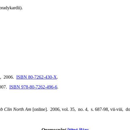
bradykardii).
n, 2006.
ISBN 80-7262-430-X
.
2007.
ISBN 978-80-7262-496-6
.
ab Clin North Am
[online]
.
2006, vol. 35, no. 4, s. 687-98, vii-viii, d
Onemocnění
štítné žlázy