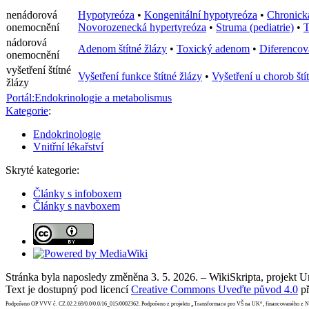
nenádorová
Hypotyreóza
•
Kongenitální hypotyreóza
•
Chronická
onemocnění
Novorozenecká hypertyreóza
•
Struma (pediatrie)
•
T
nádorová
Adenom štítné žlázy
•
Toxický adenom
•
Diferencov
onemocnění
vyšetření štítné
Vyšetření funkce štítné žlázy
•
Vyšetření u chorob ští
žlázy
Portál:Endokrinologie a metabolismus
Kategorie
:
Endokrinologie
Vnitřní lékařství
Skryté kategorie:
Články s infoboxem
Články s navboxem
Stránka byla naposledy změněna 3. 5. 2026. – WikiSkripta, projekt 
Text je dostupný pod licencí
Creative Commons Uveďte původ 4.0
př
Podpořeno OP VVV č. CZ.02.2.69/0.0/0.0/16_015/0002362. Podpořeno z projektu „Transformace pro VŠ na UK“, financovaného z 