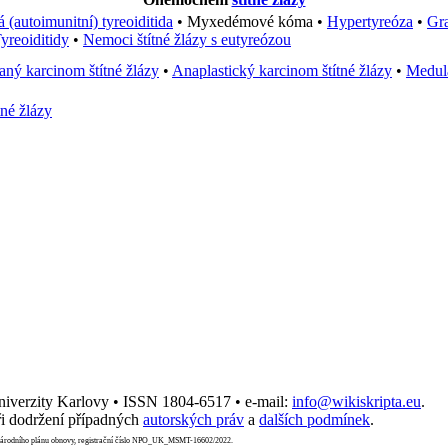
 (autoimunitní) tyreoiditida
•
Myxedémové kóma
•
Hypertyreóza
•
Gr
yreoiditidy
•
Nemoci štítné žlázy s eutyreózou
aný karcinom štítné žlázy
•
Anaplastický karcinom štítné žlázy
•
Medulá
tné žlázy
Univerzity Karlovy • ISSN 1804-6517 • e-mail:
info@wikiskripta.eu
.
i dodržení případných
autorských práv
a
dalších podmínek
.
Národního plánu obnovy, registrační číslo NPO_UK_MSMT-16602/2022.