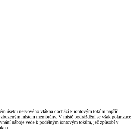
žděném úseku nervového vlákna dochází k iontovým tokům napříč
evzbuzeným místem membrány. V místě podráždění se však polarizace
yrovnání náboje vede k podélným iontovým tokům, jež způsobí v
ákna.