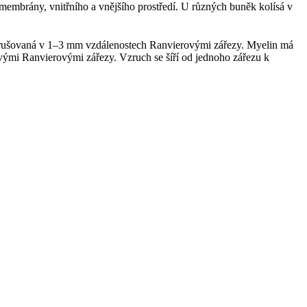
é membrány, vnitřního a vnějšího prostředí. U různých buněk kolísá v
přerušovaná v 1–3 mm vzdálenostech Ranvierovými zářezy. Myelin má
livými Ranvierovými zářezy. Vzruch se šíří od jednoho zářezu k