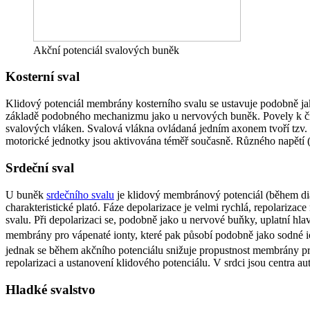
Akční potenciál svalových buněk
Kosterní sval
Klidový potenciál membrány kosterního svalu se ustavuje podobně ja
základě podobného mechanizmu jako u nervových buněk. Povely k čin
svalových vláken. Svalová vlákna ovládaná jedním axonem tvoří tzv. 
motorické jednotky jsou aktivována téměř současně. Různého napětí
Srdeční sval
U buněk
srdečního svalu
je klidový membránový potenciál (během dias
charakteristické plató. Fáze depolarizace je velmi rychlá, repolarizac
svalu. Při depolarizaci se, podobně jako u nervové buňky, uplatní hla
membrány pro vápenaté ionty, které pak působí podobně jako sodné ion
jednak se během akčního potenciálu snižuje propustnost membrány p
repolarizaci a ustanovení klidového potenciálu. V srdci jsou centra 
Hladké svalstvo