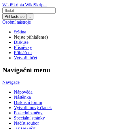
WikiSkripta
WikiSkripta
Přihlaste se
↓
Osobní nástroje
čeština
Nejste přihlášen(a)
Diskuse
Příspěvky
Přihlášení
Vytvořit účet
Navigační menu
Navigace
Nápověda
Nástěnka
Diskusní fórum
Vytvořit nový článek
Poslední změny
Speciální stránky
Načíst soubor
Jak (se) učit