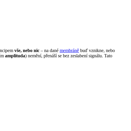
rincipem
vše, nebo nic
– na dané
membráně
buď vznikne, nebo
ším
amplituda
) nemění, přenáší se bez zeslabení signálu. Tato