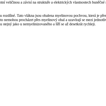
tní veličinou a závisí na struktuře a elektrických vlastnostech buněčn
lu rozdílné. Tato vlákna jsou obalena myelinovou pochvou, která je 
roto nemohou procházet přes myelinový obal a uzavírají se mezi jednot
u stejný jako u nemyelinizovaného a šíří se až desetkrát rychleji.