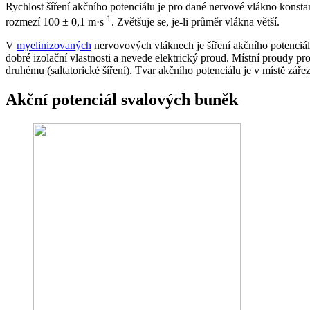
Rychlost šíření akčního potenciálu je pro dané nervové vlákno konstan
-1
rozmezí 100 ± 0,1 m·s
. Zvětšuje se, je-li průměr vlákna větší.
V
myelinizovaných
nervovových vláknech je šíření akčního potenciá
dobré izolační vlastnosti a nevede elektrický proud. Místní proudy p
druhému (saltatorické šíření). Tvar akčního potenciálu je v místě zářez
Akční potenciál svalových buněk