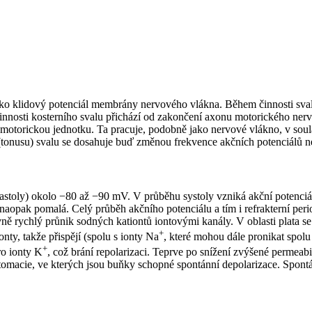
ko klidový potenciál membrány nervového vlákna. Během činnosti sval
nosti kosterního svalu přichází od zakončení axonu motorického ner
motorickou jednotku. Ta pracuje, podobně jako nervové vlákno, v soul
 (tonusu) svalu se dosahuje buď změnou frekvence akčních potenciálů 
toly) okolo −80 až −90 mV. V průběhu systoly vzniká akční potenciál,
e naopak pomalá. Celý průběh akčního potenciálu a tím i refrakterní per
vně rychlý průnik sodných kationtů iontovými kanály. V oblasti plata s
+
ty, takže přispějí (spolu s ionty Na
, které mohou dále pronikat spolu
+
ro ionty K
, což brání repolarizaci. Teprve po snížení zvýšené permeabi
automacie, ve kterých jsou buňky schopné spontánní depolarizace. Spon