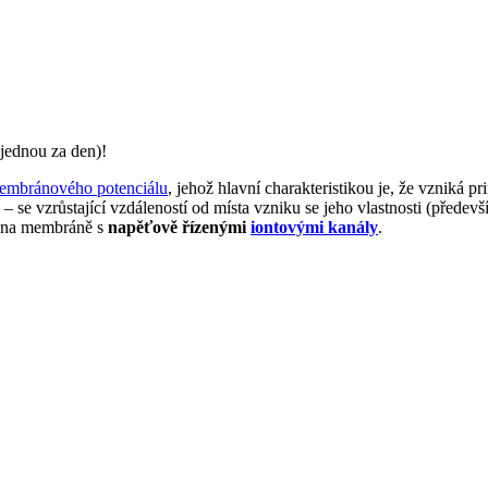
jednou za den)!
embránového potenciálu
, jehož hlavní charakteristikou je, že vzniká p
– se vzrůstající vzdáleností od místa vzniku se jeho vlastnosti (předev
e na membráně s
napěťově řízenými
iontovými kanály
.