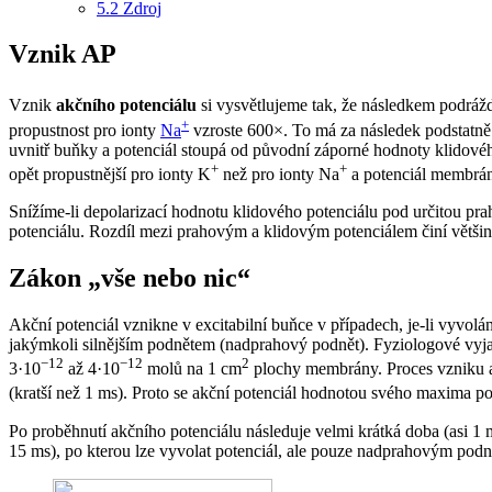
5.2
Zdroj
Vznik AP
Vznik
akčního potenciálu
si vysvětlujeme tak, že následkem podráž
+
propustnost pro ionty
Na
vzroste 600×. To má za následek podstatně 
uvnitř buňky a potenciál stoupá od původní záporné hodnoty klidové
+
+
opět propustnější pro ionty K
než pro ionty Na
a potenciál membrán
Snížíme-li depolarizací hodnotu klidového potenciálu pod určitou pr
potenciálu. Rozdíl mezi prahovým a klidovým potenciálem činí většin
Zákon „vše nebo nic“
Akční potenciál vznikne v excitabilní buňce v případech, je-li vyvol
jakýmkoli silnějším podnětem (nadprahový podnět). Fyziologové vyjad
−12
−12
2
3·10
až 4·10
molů na 1 cm
plochy membrány. Proces vzniku ak
(kratší než 1 ms). Proto se akční potenciál hodnotou svého maxima
Po proběhnutí akčního potenciálu následuje velmi krátká doba (asi 1 ms)
15 ms), po kterou lze vyvolat potenciál, ale pouze nadprahovým pod