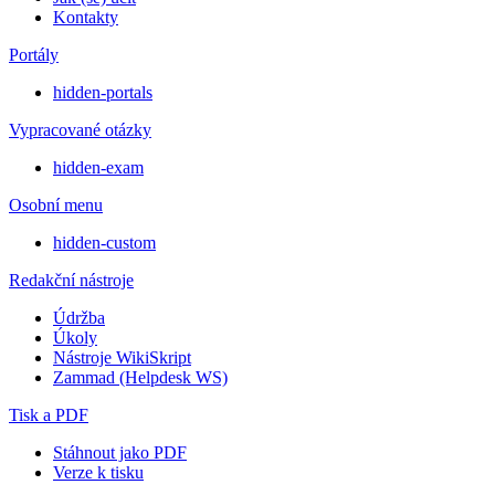
Kontakty
Portály
hidden-portals
Vypracované otázky
hidden-exam
Osobní menu
hidden-custom
Redakční nástroje
Údržba
Úkoly
Nástroje WikiSkript
Zammad (Helpdesk WS)
Tisk a PDF
Stáhnout jako PDF
Verze k tisku