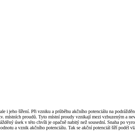
 ale i jeho šíření. Při vzniku a průběhu akčního potenciálu na podrá
v. místních proudů. Tyto místní proudy vznikají mezi vzbuzeným a n
drážděný úsek v této chvíli je opačně nabitý než sousední. Snaha po v
dnotu a vznik akčního potenciálu. Tak se akční potenciál šíří podél vl