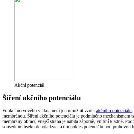
Akční potenciál
Šíření akčního potenciálu
Funkcí nervového vlákna není jen umožnit vznik
akčního potenciálu
,
membránou. Šíření akčního potenciálu je podmíněno mechanismem tz
membrány obrací, vnější strana je nabita záporně, vnitřní kladně. Po
sousedním úseku depolarizaci a tím pokles potenciálu pod prahovou ho