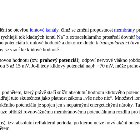
dění se otevřou
iontové kanály
, čímž se změní propustnost
membrány
pr
+
rychlejší tok kladných iontů Na
z extracelulárního prostředí dovnitř
b
ho potenciálu k nulové hodnotě a dokonce dojde k
transpolarizaci
(uvni
y se vrací ke klidové hodnotě.
ahovou hodnotu (tzv.
prahový potenciál
), odpoví nervové vlákno (obd
ou 5 až 15 mV. Je-li tedy klidový potenciál např. −70 mV, může prahov
án podnětem, který právě stačí snížit absolutní hodnotu klidového pote
řují tuto skutečnost jako platnost zákona „vše nebo nic“. Množství io
čního potenciálu je spojen jen s nepatrnými energetickými nároky. Ta
 pouze přiblíží rovnovážnému membránovému potenciálnímu rozdílu pro
, tzv. absolutní refrakterní perioda, po kterou nelze nový akční potenciá
nětem.