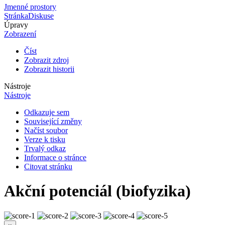
Jmenné prostory
Stránka
Diskuse
Úpravy
Zobrazení
Číst
Zobrazit zdroj
Zobrazit historii
Nástroje
Nástroje
Odkazuje sem
Související změny
Načíst soubor
Verze k tisku
Trvalý odkaz
Informace o stránce
Citovat stránku
Akční potenciál (biofyzika)