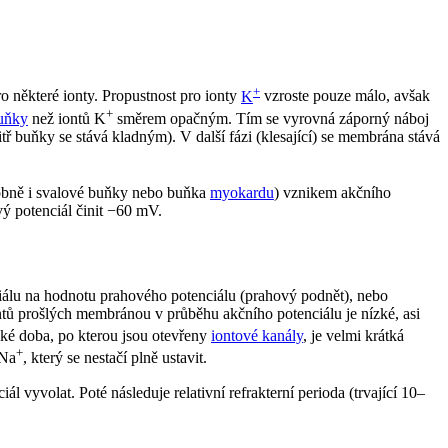
+
o některé ionty. Propustnost pro ionty
K
vzroste pouze málo, avšak
+
uňky
než iontů K
směrem opačným. Tím se vyrovná záporný náboj
tř buňky se stává kladným). V další fázi (klesající) se membrána stává
obně i svalové buňky nebo buňka
myokardu
) vznikem akčního
ý potenciál činit −60 mV.
nciálu na hodnotu prahového potenciálu (prahový podnět), nebo
ntů prošlých membránou v průběhu akčního potenciálu je nízké, asi
ké doba, po kterou jsou otevřeny
iontové kanály
, je velmi krátká
+
 Na
, který se nestačí plně ustavit.
l vyvolat. Poté následuje relativní refrakterní perioda (trvající 10–