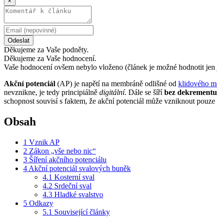
×
Odeslat
Děkujeme za Vaše podněty.
Děkujeme za Vaše hodnocení.
Vaše hodnocení ovšem nebylo vloženo (článek je možné hodnotit jen 
Akční potenciál
(AP) je napětí na membráně odlišné od
klidového m
nevznikne, je tedy principiálně
digitální
. Dále se šíří
bez dekrementu
schopnost souvisí s faktem, že akční potenciál může vzniknout pouz
Obsah
1
Vznik AP
2
Zákon „vše nebo nic“
3
Šíření akčního potenciálu
4
Akční potenciál svalových buněk
4.1
Kosterní sval
4.2
Srdeční sval
4.3
Hladké svalstvo
5
Odkazy
5.1
Související články