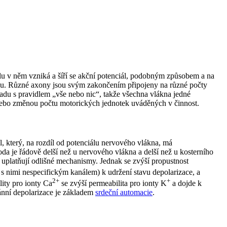
u v něm vzniká a šíří se akční potenciál, podobným způsobem a na
vu. Různé axony jsou svým zakončením připojeny na různé počty
adu s pravidlem „vše nebo nic“, takže všechna vlákna jedné
nebo změnou počtu motorických jednotek uváděných v činnost.
 který, na rozdíl od potenciálu nervového vlákna, má
ioda je řádově delší než u nervového vlákna a delší než u kosterního
e uplatňují odlišné mechanismy. Jednak se zvýší propustnost
 s nimi nespecifickým kanálem) k udržení stavu depolarizace, a
2+
+
lity pro ionty Ca
se zvýší permeabilita pro ionty K
a dojde k
tánní depolarizace je základem
srdeční automacie
.