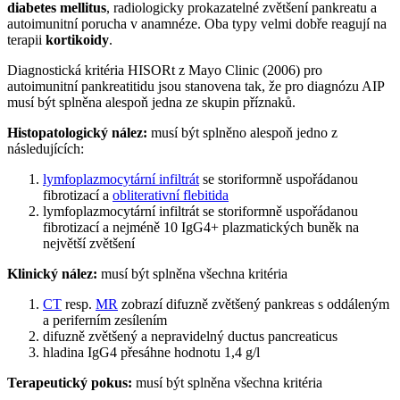
diabetes mellitus
, radiologicky prokazatelné zvětšení pankreatu a
autoimunitní porucha v anamnéze. Oba typy velmi dobře reagují na
terapii
kortikoidy
.
Diagnostická kritéria HISORt z Mayo Clinic (2006) pro
autoimunitní pankreatitidu jsou stanovena tak, že pro diagnózu AIP
musí být splněna alespoň jedna ze skupin příznaků.
Histopatologický nález:
musí být splněno alespoň jedno z
následujících:
lymfoplazmocytární infiltrát
se storiformně uspořádanou
fibrotizací a
obliterativní flebitida
lymfoplazmocytární infiltrát se storiformně uspořádanou
fibrotizací a nejméně 10 IgG4+ plazmatických buněk na
největší zvětšení
Klinický nález:
musí být splněna všechna kritéria
CT
resp.
MR
zobrazí difuzně zvětšený pankreas s oddáleným
a periferním zesílením
difuzně zvětšený a nepravidelný ductus pancreaticus
hladina IgG4 přesáhne hodnotu 1,4 g/l
Terapeutický pokus:
musí být splněna všechna kritéria