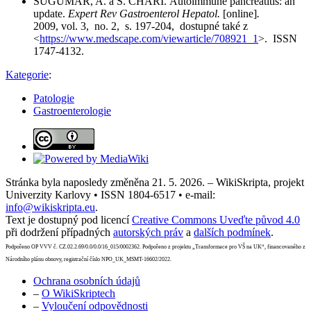
SUGUMAR, A. a S. CHARI. Autoimmune pancreatitis: an
update.
Expert Rev Gastroenterol Hepatol.
[online]
.
2009, vol. 3, no. 2, s. 197-204, dostupné také z
<
https://www.medscape.com/viewarticle/708921_1
>. ISSN
1747-4132.
Kategorie
:
Patologie
Gastroenterologie
Stránka byla naposledy změněna 21. 5. 2026. – WikiSkripta, projekt
Univerzity Karlovy • ISSN 1804-6517 • e-mail:
info@wikiskripta.eu
.
Text je dostupný pod licencí
Creative Commons Uveďte původ 4.0
při dodržení případných
autorských práv
a
dalších podmínek
.
Podpořeno OP VVV č. CZ.02.2.69/0.0/0.0/16_015/0002362. Podpořeno z projektu „Transformace pro VŠ na UK“, financovaného z
Národního plánu obnovy, registrační číslo NPO_UK_MSMT-16602/2022.
Ochrana osobních údajů
–
O WikiSkriptech
–
Vyloučení odpovědnosti