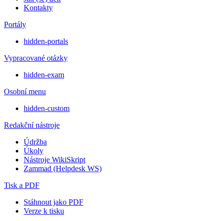
Kontakty
Portály
hidden-portals
Vypracované otázky
hidden-exam
Osobní menu
hidden-custom
Redakční nástroje
Údržba
Úkoly
Nástroje WikiSkript
Zammad (Helpdesk WS)
Tisk a PDF
Stáhnout jako PDF
Verze k tisku