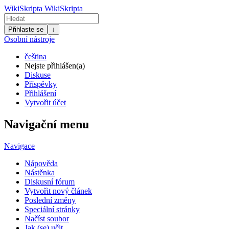
WikiSkripta
WikiSkripta
Přihlaste se
↓
Osobní nástroje
čeština
Nejste přihlášen(a)
Diskuse
Příspěvky
Přihlášení
Vytvořit účet
Navigační menu
Navigace
Nápověda
Nástěnka
Diskusní fórum
Vytvořit nový článek
Poslední změny
Speciální stránky
Načíst soubor
Jak (se) učit