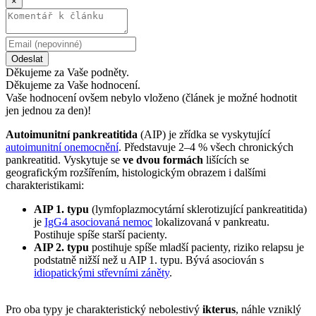
×
Odeslat
Děkujeme za Vaše podněty.
Děkujeme za Vaše hodnocení.
Vaše hodnocení ovšem nebylo vloženo (článek je možné hodnotit
jen jednou za den)!
Autoimunitní pankreatitida
(AIP) je zřídka se vyskytující
autoimunitní onemocnění
. Představuje 2–4 % všech chronických
pankreatitid. Vyskytuje se
ve dvou formách
lišících se
geografickým rozšířením, histologickým obrazem i dalšími
charakteristikami:
AIP 1. typu
(lymfoplazmocytární sklerotizující pankreatitida)
je
IgG4 asociovaná nemoc
lokalizovaná v pankreatu.
Postihuje spíše starší pacienty.
AIP 2. typu
postihuje spíše mladší pacienty, riziko relapsu je
podstatně nižší než u AIP 1. typu. Bývá asociován s
idiopatickými střevními záněty
.
Pro oba typy je charakteristický nebolestivý
ikterus
, náhle vzniklý