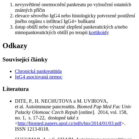
nevysvětlené onemocnění pankreatu po vyloučení ostatních
známých příčin
elevace sérového IgG4 nebo histologicky potvrzené postižení
jiného orgánu s infiltrací IgG4+ buňkami
ústup obtíží nebo výrazné zlepšení pankreatických a/nebo
mimopankreatických obtíží po terapii
kortikoidy
Odkazy
Související články
Chronická pankreatitida
IgG4 asociovaná nemoc
Literatura
DITE, P., H. NECHUTOVA a M. UVIROVA,
et al. Autoimmune pancreatitis.
Biomed Pap Med Fac Univ
Palacky Olomouc Czech Repub
[online]
.
2014, vol. 158,
no. 1, s. 17-22, dostupné také z
<
http://biomed.papers.upol.cz/pdfs/bio/2014/01/03.pdf
>.
ISSN 1213-8118.