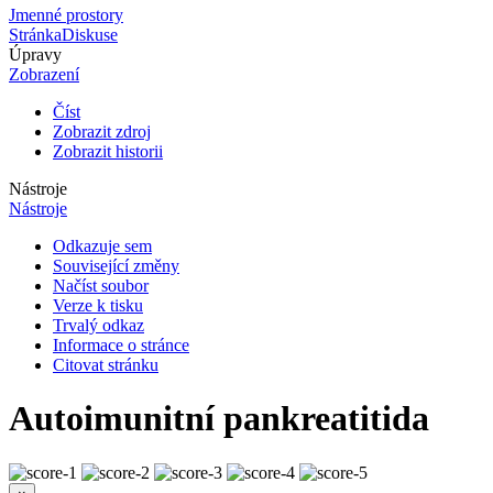
Jmenné prostory
Stránka
Diskuse
Úpravy
Zobrazení
Číst
Zobrazit zdroj
Zobrazit historii
Nástroje
Nástroje
Odkazuje sem
Související změny
Načíst soubor
Verze k tisku
Trvalý odkaz
Informace o stránce
Citovat stránku
Autoimunitní pankreatitida