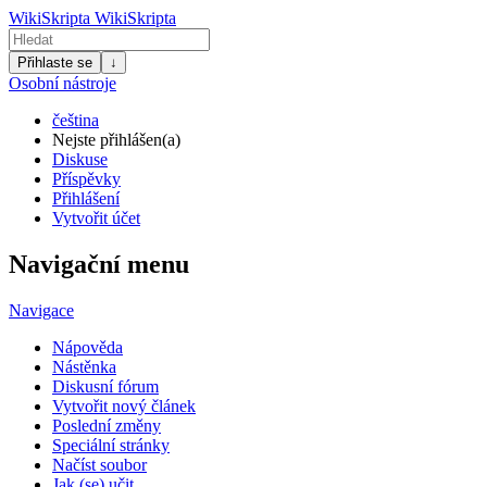
WikiSkripta
WikiSkripta
Přihlaste se
↓
Osobní nástroje
čeština
Nejste přihlášen(a)
Diskuse
Příspěvky
Přihlášení
Vytvořit účet
Navigační menu
Navigace
Nápověda
Nástěnka
Diskusní fórum
Vytvořit nový článek
Poslední změny
Speciální stránky
Načíst soubor
Jak (se) učit