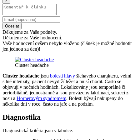
×
Odeslat
Děkujeme za Vaše podněty.
Děkujeme za Vaše hodnocení.
Vaše hodnocení ovšem nebylo vloženo (článek je možné hodnotit
jen jednou za den)!
Cluster headache
Cluster headache
jsou
bolesti hlavy
šlehavého charakteru, velmi
silné intenzity, pacient nevydrží ležet a musí chodit. Často se
objevují v nočních hodinách. Lokalizovány jsou temporálně či
periorbitálně, jednostranně a jsou provázeny lakrimací, sekrecí z
nosu a
Hornerovým syndromem
. Bolesti bývají nakupeny do
několika dní v roce, často na jaře a na podzim.
Diagnostika
Diagnostická kritéria jsou v tabulce: