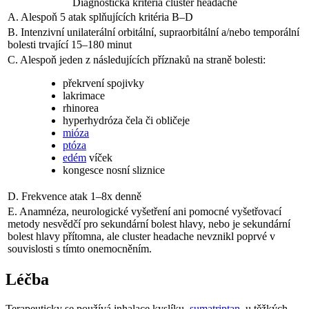
Diagnostická kritéria cluster headache
A. Alespoň 5 atak splňujících kritéria B–D
B. Intenzivní unilaterální orbitální, supraorbitální a/nebo temporální
bolesti trvající 15–180 minut
C. Alespoň jeden z následujících příznaků na straně bolesti:
překrvení spojivky
lakrimace
rhinorea
hyperhydróza čela či obličeje
mióza
ptóza
edém
víček
kongesce nosní sliznice
D. Frekvence atak 1–8x denně
E. Anamnéza, neurologické vyšetření ani pomocné vyšetřovací
metody nesvědčí pro sekundární bolest hlavy, nebo je sekundární
bolest hlavy přítomna, ale cluster headache nevznikl poprvé v
souvislosti s tímto onemocněním.
Léčba
Terapeuticky se používá inhalace kyslíku,
sumatriptan
, u těžkých