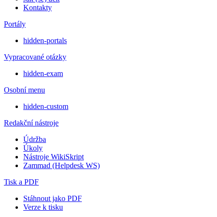
Kontakty
Portály
hidden-portals
Vypracované otázky
hidden-exam
Osobní menu
hidden-custom
Redakční nástroje
Údržba
Úkoly
Nástroje WikiSkript
Zammad (Helpdesk WS)
Tisk a PDF
Stáhnout jako PDF
Verze k tisku