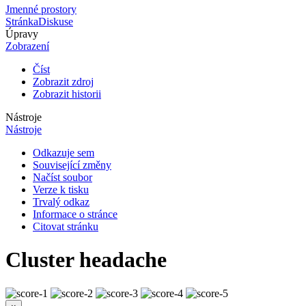
Jmenné prostory
Stránka
Diskuse
Úpravy
Zobrazení
Číst
Zobrazit zdroj
Zobrazit historii
Nástroje
Nástroje
Odkazuje sem
Související změny
Načíst soubor
Verze k tisku
Trvalý odkaz
Informace o stránce
Citovat stránku
Cluster headache