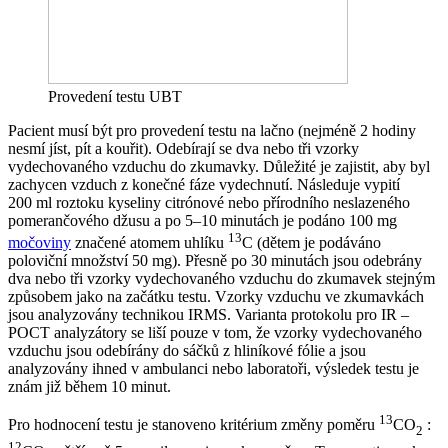
Provedení testu UBT
Pacient musí být pro provedení testu na lačno (nejméně 2 hodiny
nesmí jíst, pít a kouřit). Odebírají se dva nebo tři vzorky
vydechovaného vzduchu do zkumavky. Důležité je zajistit, aby byl
zachycen vzduch z konečné fáze vydechnutí. Následuje vypití
200 ml roztoku kyseliny citrónové nebo přírodního neslazeného
pomerančového džusu a po 5–10 minutách je podáno 100 mg
13
močoviny
značené atomem uhlíku
C (dětem je podáváno
poloviční množství 50 mg). Přesně po 30 minutách jsou odebrány
dva nebo tři vzorky vydechovaného vzduchu do zkumavek stejným
způsobem jako na začátku testu. Vzorky vzduchu ve zkumavkách
jsou analyzovány technikou IRMS. Varianta protokolu pro IR –
POCT analyzátory se liší pouze v tom, že vzorky vydechovaného
vzduchu jsou odebírány do sáčků z hliníkové fólie a jsou
analyzovány ihned v ambulanci nebo laboratoři, výsledek testu je
znám již během 10 minut.
13
Pro hodnocení testu je stanoveno kritérium změny poměru
CO
:
2
12