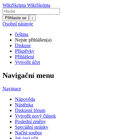
WikiSkripta
WikiSkripta
Přihlaste se
↓
Osobní nástroje
čeština
Nejste přihlášen(a)
Diskuse
Příspěvky
Přihlášení
Vytvořit účet
Navigační menu
Navigace
Nápověda
Nástěnka
Diskusní fórum
Vytvořit nový článek
Poslední změny
Speciální stránky
Načíst soubor
Jak (se) učit