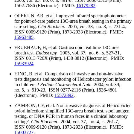
2005, vol. 65, no. 6, s. 491-8, ISSN 0036-5513 (Print),
1502-7686 (Electronic). PMID:
16179282
.
OPEKUN, AR, et al. Improved infrared spectrophotometer
for point-of-care patient 13C-urea breath testing in the primary
care setting.
Clin Biochem.
2005, vol. 38, no. 8, s. 731-4,
ISSN 0009-9120 (Print), 1873-2933 (Electronic). PMID:
15963485
.
FRUEHAUF, H, et al. Gastroscopic real-time 13C-urea
breath test.
Endoscopy.
2005, vol. 37, no. 6, s. 527-31,
ISSN 0013-726X (Print), 1438-8812 (Electronic). PMID:
15933924
.
HINO, B, et al. Comparison of invasive and non-invasive
tests diagnosis and monitoring of Helicobacter pylori infection
in children.
J Pediatr Gastroenterol Nutr.
2004, vol. 39,
no. 5, s. 519-23, ISSN 0277-2116 (Print), 1536-4801
(Electronic). PMID:
15572892
.
ZAMBON, CF, et al. Non-invasive diagnosis of Helicobacter
pylori infection: simplified 13C-urea breath test, stool antigen
testing, or DNA PCR in human feces in a clinical laboratory
setting?.
Clin Biochem.
2004, vol. 37, no. 4, s. 261-7,
ISSN 0009-9120 (Print), 1873-2933 (Electronic). PMID:
15003727
.