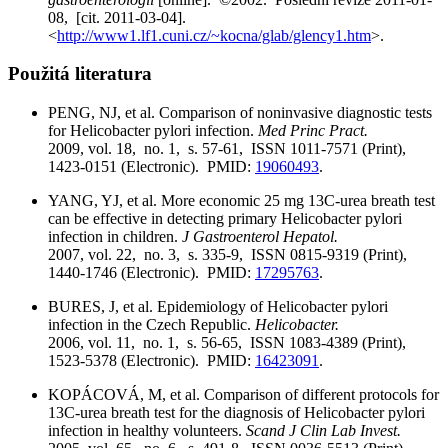
08, [cit. 2011-03-04].
<
http://www1.lf1.cuni.cz/~kocna/glab/glency1.htm
>.
Použitá literatura
PENG, NJ, et al. Comparison of noninvasive diagnostic tests
for Helicobacter pylori infection.
Med Princ Pract.
2009, vol. 18, no. 1, s. 57-61, ISSN 1011-7571 (Print),
1423-0151 (Electronic). PMID:
19060493
.
YANG, YJ, et al. More economic 25 mg 13C-urea breath test
can be effective in detecting primary Helicobacter pylori
infection in children.
J Gastroenterol Hepatol.
2007, vol. 22, no. 3, s. 335-9, ISSN 0815-9319 (Print),
1440-1746 (Electronic). PMID:
17295763
.
BURES, J, et al. Epidemiology of Helicobacter pylori
infection in the Czech Republic.
Helicobacter.
2006, vol. 11, no. 1, s. 56-65, ISSN 1083-4389 (Print),
1523-5378 (Electronic). PMID:
16423091
.
KOPÁCOVÁ, M, et al. Comparison of different protocols for
13C-urea breath test for the diagnosis of Helicobacter pylori
infection in healthy volunteers.
Scand J Clin Lab Invest.