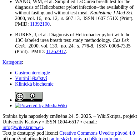
WANG, WM, et al. Simplified 13C-urea breath test for the
diagnosis of Helicobacter pylori infection--the availability of
without fasting and without test meal.
Kaohsiung J Med Sci.
2000, vol. 16, no. 12, s. 607-13, ISSN 1607-551X (Print).
PMID:
11392100
.
BURES, J, et al. Diagnosis of Helicobacter pylori with the
13C-labeled urea breath test: study methodology.
Cas Lek
Cesk.
2000, vol. 139, no. 24, s. 776-8, ISSN 0008-7335
(Print). PMID:
11262917
.
Kategorie
:
Gastroenterologie
Vnitřní lékařství
Klinická biochemie
Stránka byla naposledy změněna 24. 5. 2025. – WikiSkripta, projekt
Univerzity Karlovy • ISSN 1804-6517 • e-mail:
info@wikiskripta.eu
.
Text je dostupný pod licencí
Creative Commons Uveďte původ 4.0
při dodržení případných
autorských práv
a
dalších podmínek
.