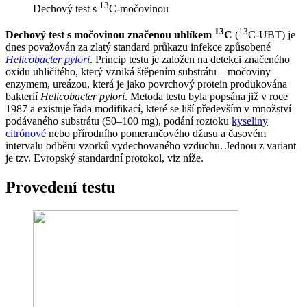
13
Dechový test s
C-močovinou
13
13
Dechový test s močovinou značenou uhlíkem
C
(
C-UBT) je
dnes považován za zlatý standard průkazu infekce způsobené
Helicobacter pylori
. Princip testu je založen na detekci značeného
oxidu uhličitého, který vzniká štěpením substrátu – močoviny
enzymem, ureázou, která je jako povrchový protein produkována
bakterií
Helicobacter pylori
. Metoda testu byla popsána již v roce
1987 a existuje řada modifikací, které se liší především v množství
podávaného substrátu (50–100 mg), podání roztoku
kyseliny
citrónové
nebo přírodního pomerančového džusu a časovém
intervalu odběru vzorků vydechovaného vzduchu. Jednou z variant
je tzv. Evropský standardní protokol, viz níže.
Provedení testu