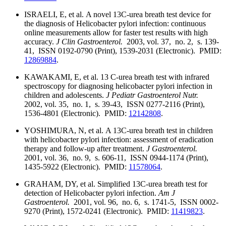
ISRAELI, E, et al. A novel 13C-urea breath test device for
the diagnosis of Helicobacter pylori infection: continuous
online measurements allow for faster test results with high
accuracy.
J Clin Gastroenterol.
2003, vol. 37, no. 2, s. 139-
41, ISSN 0192-0790 (Print), 1539-2031 (Electronic). PMID:
12869884
.
KAWAKAMI, E, et al. 13 C-urea breath test with infrared
spectroscopy for diagnosing helicobacter pylori infection in
children and adolescents.
J Pediatr Gastroenterol Nutr.
2002, vol. 35, no. 1, s. 39-43, ISSN 0277-2116 (Print),
1536-4801 (Electronic). PMID:
12142808
.
YOSHIMURA, N, et al. A 13C-urea breath test in children
with helicobacter pylori infection: assessment of eradication
therapy and follow-up after treatment.
J Gastroenterol.
2001, vol. 36, no. 9, s. 606-11, ISSN 0944-1174 (Print),
1435-5922 (Electronic). PMID:
11578064
.
GRAHAM, DY, et al. Simplified 13C-urea breath test for
detection of Helicobacter pylori infection.
Am J
Gastroenterol.
2001, vol. 96, no. 6, s. 1741-5, ISSN 0002-
9270 (Print), 1572-0241 (Electronic). PMID:
11419823
.