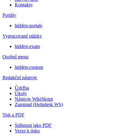
Kontakty
Portály
hidden-portals
Vypracované otázky
hidden-exam
Osobní menu
hidden-custom
Redakční nástroje
Údržba
Úkoly
Nástroje WikiSkript
Zammad (Helpdesk WS)
Tisk a PDF
Stáhnout jako PDF
Verze k tisku