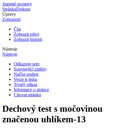
Jmenné prostory
Stránka
Diskuse
Úpravy
Zobrazení
Číst
Zobrazit zdroj
Zobrazit historii
Nástroje
Nástroje
Odkazuje sem
Související změny
Načíst soubor
Verze k tisku
Trvalý odkaz
Informace o stránce
Citovat stránku
Dechový test s močovinou
značenou uhlíkem-13