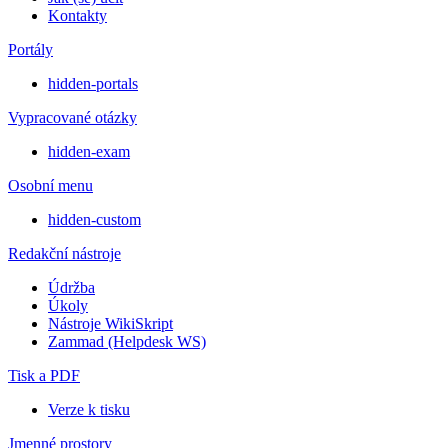
Kontakty
Portály
hidden-portals
Vypracované otázky
hidden-exam
Osobní menu
hidden-custom
Redakční nástroje
Údržba
Úkoly
Nástroje WikiSkript
Zammad (Helpdesk WS)
Tisk a PDF
Verze k tisku
Jmenné prostory