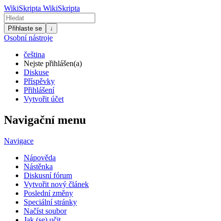
WikiSkripta
WikiSkripta
Přihlaste se
↓
Osobní nástroje
čeština
Nejste přihlášen(a)
Diskuse
Příspěvky
Přihlášení
Vytvořit účet
Navigační menu
Navigace
Nápověda
Nástěnka
Diskusní fórum
Vytvořit nový článek
Poslední změny
Speciální stránky
Načíst soubor
Jak (se) učit