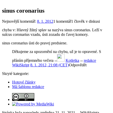
sinus coronarius
Nejnovější komentář:
8. 1. 2012
1 komentář
1 člověk v diskusi
chyba v: Hlavný žilný splav sa nazýva sinus coronarius. Leží v
sulcus coronarius vzadu, ústi zozadu do ľavej komory.
sinus coronarius ústi do pravej predsiene.
Děkujeme za upozornění na chybu, už je to opravené. S
přáním příjemného večera --
Kotletka
--
redakce
WikiSkript
8. 1. 2012, 21:08 (CET)
Odpovědět
Skryté kategorie:
Hotové články
Má šablonu redakce
Stránka byla naposledy změněna 21. 11. 2021. – WikiSkripta,