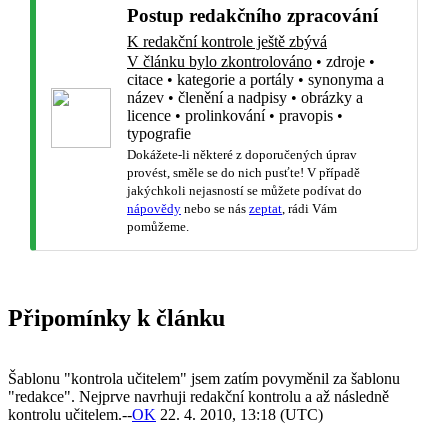
Postup redakčního zpracování
K redakční kontrole ještě zbývá
V článku bylo zkontrolováno
•
zdroje
•
citace
•
kategorie a portály
•
synonyma a
název
•
členění a nadpisy
•
obrázky a
licence
•
prolinkování
•
pravopis
•
typografie
Dokážete-li některé z doporučených úprav
provést, směle se do nich pusťte! V případě
jakýchkoli nejasností se můžete podívat do
nápovědy
nebo se nás
zeptat
, rádi Vám
pomůžeme.
Připomínky k článku
Šablonu "kontrola učitelem" jsem zatím povyměnil za šablonu
"redakce". Nejprve navrhuji redakční kontrolu a až následně
kontrolu učitelem.--
OK
22. 4. 2010, 13:18 (UTC)