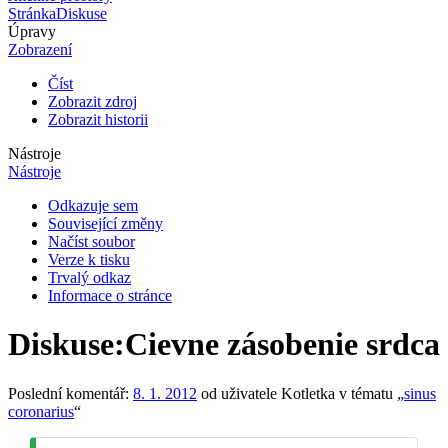
Stránka
Diskuse
Úpravy
Zobrazení
Číst
Zobrazit zdroj
Zobrazit historii
Nástroje
Nástroje
Odkazuje sem
Související změny
Načíst soubor
Verze k tisku
Trvalý odkaz
Informace o stránce
Diskuse
:
Cievne zásobenie srdca
Poslední komentář:
8. 1. 2012
od uživatele Kotletka v tématu „
sinus
coronarius
“