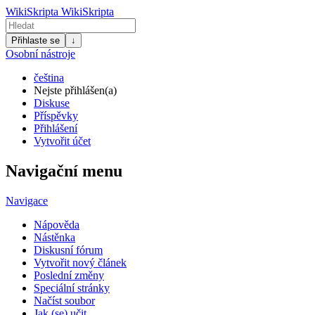
WikiSkripta
WikiSkripta
Přihlaste se
↓
Osobní nástroje
čeština
Nejste přihlášen(a)
Diskuse
Příspěvky
Přihlášení
Vytvořit účet
Navigační menu
Navigace
Nápověda
Nástěnka
Diskusní fórum
Vytvořit nový článek
Poslední změny
Speciální stránky
Načíst soubor
Jak (se) učit