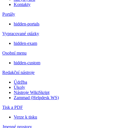
Kontakty
Portály
hidden-portals
Vypracované otázky
hidden-exam
Osobní menu
hidden-custom
Redakční nástroje
Údržba
Úkoly
Nástroje WikiSkript
Zammad (Helpdesk WS)
Tisk a PDF
Verze k tisku
Jmenné prostory