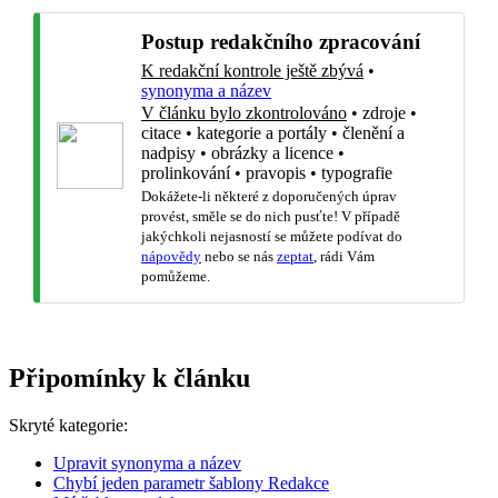
Postup redakčního zpracování
K redakční kontrole ještě zbývá
•
synonyma a název
V článku bylo zkontrolováno
•
zdroje
•
citace
•
kategorie a portály
•
členění a
nadpisy
•
obrázky a licence
•
prolinkování
•
pravopis
•
typografie
Dokážete-li některé z doporučených úprav
provést, směle se do nich pusťte! V případě
jakýchkoli nejasností se můžete podívat do
nápovědy
nebo se nás
zeptat
, rádi Vám
pomůžeme.
Připomínky k článku
Skryté kategorie:
Upravit synonyma a název
Chybí jeden parametr šablony Redakce