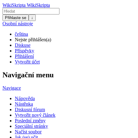
WikiSkripta
WikiSkripta
Přihlaste se
↓
Osobní nástroje
čeština
Nejste přihlášen(a)
Diskuse
Příspěvky
Přihlášení
Vytvořit účet
Navigační menu
Navigace
Nápověda
Nástěnka
Diskusní fórum
Vytvořit nový článek
Poslední změny
Speciální stránky
Načíst soubor
Jak (se) učit