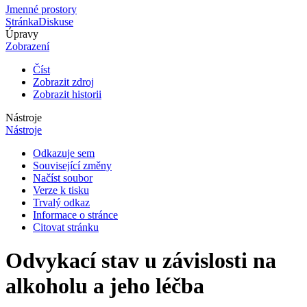
Jmenné prostory
Stránka
Diskuse
Úpravy
Zobrazení
Číst
Zobrazit zdroj
Zobrazit historii
Nástroje
Nástroje
Odkazuje sem
Související změny
Načíst soubor
Verze k tisku
Trvalý odkaz
Informace o stránce
Citovat stránku
Odvykací stav u závislosti na
alkoholu a jeho léčba