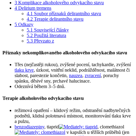
3
Komplikace alkoholového odvykacího stavu
4
Delirium tremens
4.1
Soubor příznaků delirantního stavu
4.2
Terapie delirantního stavu
5
Odkazy
5.1
Související články
5.2
Použitá literatura
5.3
Převzato z
Příznaky nekomplikovaného alkoholového odvykacího stavu
Třes (nejčastěji rukou), zvýšené pocení, tachykardie, zvýšení
tlaku krve
, úzkost, vnitřní neklid, podrážděnost, malátnost či
slabost, parestezie končetin,
nauzea
,
zvracení
, poruchy
spánku, děsivé sny, prchavé halucinace.
Odeznívá během 3–5 dnů.
Terapie alkoholového odvykacího stavu
režimová opatření – klidový režim, odstranění nadbytečných
podnětů, klidná polotmavá místnost, monitorování tlaku krve
a pulzu,
benzodiazepiny
, tiaprid
, clomethiazol
v kapslích u těžších průběhů (jen