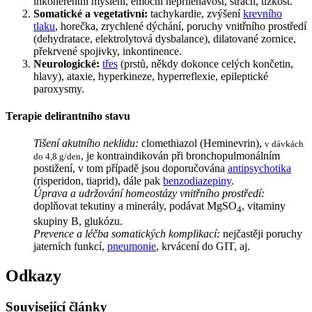
inkoherentní myšlení, emoční nepřiléhavost, strach, úzkost.
Somatické a vegetativní:
tachykardie, zvýšení
krevního
tlaku
, horečka, zrychlené dýchání, poruchy vnitřního prostředí
(dehydratace, elektrolytová dysbalance), dilatované zornice,
překrvené spojivky, inkontinence.
Neurologické:
třes
(prstů, někdy dokonce celých končetin,
hlavy), ataxie, hyperkineze, hyperreflexie, epileptické
paroxysmy.
Terapie delirantního stavu
Tišení akutního neklidu:
clomethiazol (Heminevrin),
v dávkách
, je kontraindikován při bronchopulmonálním
do 4,8 g/den
postižení, v tom případě jsou doporučována
antipsychotika
(risperidon, tiaprid), dále pak
benzodiazepiny
.
Úprava a udržování homeostázy vnitřního prostředí:
doplňovat tekutiny a minerály, podávat MgSO
, vitaminy
4
skupiny B, glukózu.
Prevence a léčba somatických komplikací:
nejčastěji poruchy
jaterních funkcí,
pneumonie
, krvácení do GIT, aj.
Odkazy
Související články