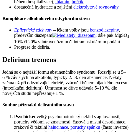
během hospitalizace),
thiamin
,
hořčík
,
dostatečná hydratace a zajištění
elektrolytové rovnováhy
.
Komplikace alkoholového odvykacího stavu
Epileptické záchvaty
– lékem volby jsou
benzodiazepiny
,
především diazepam
; dále pak MgSO
4
10% či 20% v intravenózním či intramuskulárním podání.
Progrese do deliria.
Delirium tremens
Jedná se o nejtěžší formu abstinenčního syndromu. Rozvíjí se u 5–
6 % závislých na alkoholu, typicky 2.–3. den abstinence. Někdy
začíná už při odeznívající ebrietě, vzácně i během pijáckého excesu
(intoxikační delirium). Úmrtnost se dříve udávala 5–10 %, dle
novějších studií nepřesahuje 1 %.
Soubor příznaků delirantního stavu
Psychické:
velký psychomotorický neklid s agitovaností,
poruchy vědomí se zmateností, časová a místní desorientace,
zrakové či taktilní
halucinace
,
poruchy spánku
(často inverze),