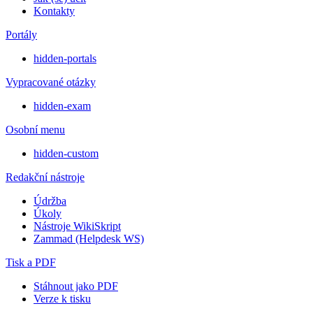
Kontakty
Portály
hidden-portals
Vypracované otázky
hidden-exam
Osobní menu
hidden-custom
Redakční nástroje
Údržba
Úkoly
Nástroje WikiSkript
Zammad (Helpdesk WS)
Tisk a PDF
Stáhnout jako PDF
Verze k tisku