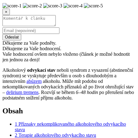
×
Odeslat
Děkujeme za Vaše podněty.
Děkujeme za Vaše hodnocení.
Vaše hodnocení ovšem nebylo vloženo (článek je možné hodnotit
jen jednou za den)!
Alkoholový
odvykací stav
neboli syndrom z vysazení (abstinenční
syndrom) se vyskytuje především u osob s dlouhodobým a
intenzivním
abúzem
alkoholu. Může mít podobu od
nekomplikovaných odvykacích příznaků až po život ohrožující stav
–
delirium tremens
. Rozvíjí se během
6–48 hodin
po přerušení nebo
podstatném snížení příjmu alkoholu.
Obsah
1
Příznaky nekomplikovaného alkoholového odvykacího
stavu
2
Terapie alkoholového odvykacího stavu