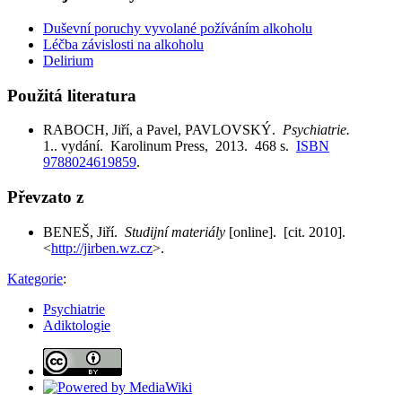
Duševní poruchy vyvolané požíváním alkoholu
Léčba závislosti na alkoholu
Delirium
Použitá literatura
RABOCH, Jiří, a Pavel, PAVLOVSKÝ.
Psychiatrie.
1.. vydání. Karolinum Press, 2013. 468 s.
ISBN
9788024619859
.
Převzato z
BENEŠ, Jiří.
Studijní materiály
[online]. [cit. 2010].
<
http://jirben.wz.cz
>.
Kategorie
:
Psychiatrie
Adiktologie