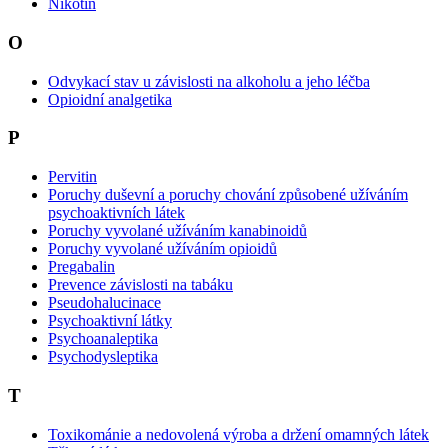
Nikotin
O
Odvykací stav u závislosti na alkoholu a jeho léčba
Opioidní analgetika
P
Pervitin
Poruchy duševní a poruchy chování způsobené užíváním
psychoaktivních látek
Poruchy vyvolané užíváním kanabinoidů
Poruchy vyvolané užíváním opioidů
Pregabalin
Prevence závislosti na tabáku
Pseudohalucinace
Psychoaktivní látky
Psychoanaleptika
Psychodysleptika
T
Toxikománie a nedovolená výroba a držení omamných látek