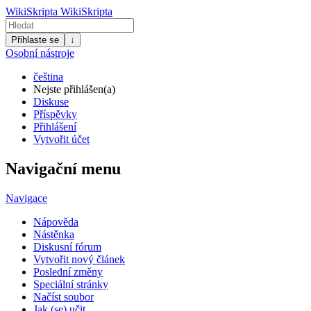
WikiSkripta
WikiSkripta
Přihlaste se
↓
Osobní nástroje
čeština
Nejste přihlášen(a)
Diskuse
Příspěvky
Přihlášení
Vytvořit účet
Navigační menu
Navigace
Nápověda
Nástěnka
Diskusní fórum
Vytvořit nový článek
Poslední změny
Speciální stránky
Načíst soubor
Jak (se) učit