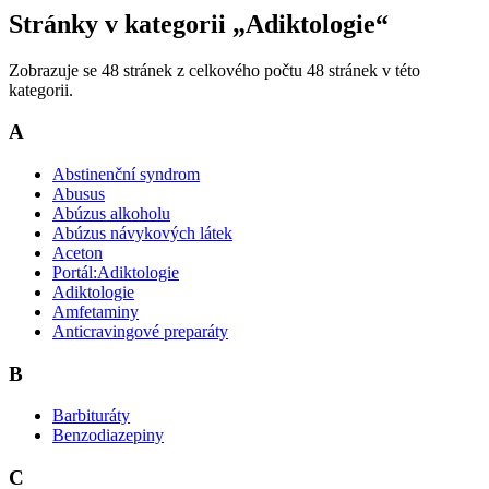
Stránky v kategorii „Adiktologie“
Zobrazuje se 48 stránek z celkového počtu 48 stránek v této
kategorii.
A
Abstinenční syndrom
Abusus
Abúzus alkoholu
Abúzus návykových látek
Aceton
Portál:Adiktologie
Adiktologie
Amfetaminy
Anticravingové preparáty
B
Barbituráty
Benzodiazepiny
C