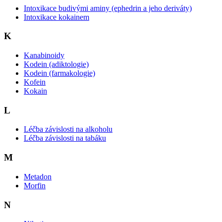
Intoxikace budivými aminy (ephedrin a jeho deriváty)
Intoxikace kokainem
K
Kanabinoidy
Kodein (adiktologie)
Kodein (farmakologie)
Kofein
Kokain
L
Léčba závislosti na alkoholu
Léčba závislosti na tabáku
M
Metadon
Morfin
N