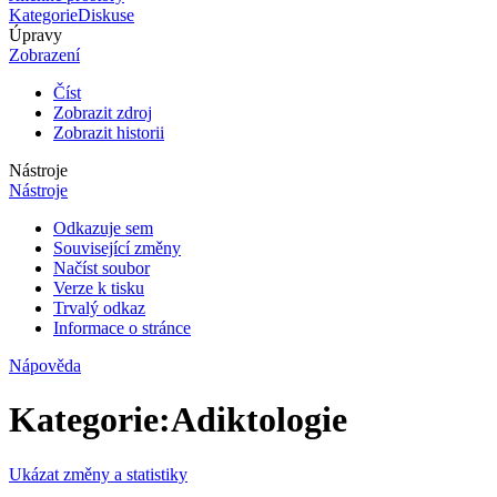
Kategorie
Diskuse
Úpravy
Zobrazení
Číst
Zobrazit zdroj
Zobrazit historii
Nástroje
Nástroje
Odkazuje sem
Související změny
Načíst soubor
Verze k tisku
Trvalý odkaz
Informace o stránce
Nápověda
Kategorie
:
Adiktologie
Ukázat změny a statistiky