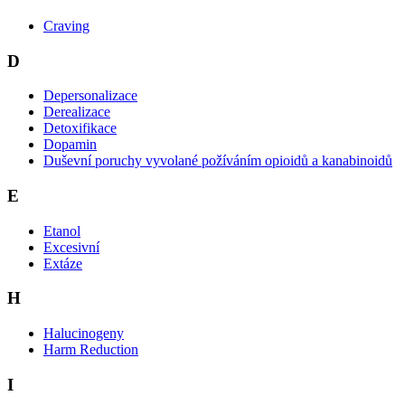
Craving
D
Depersonalizace
Derealizace
Detoxifikace
Dopamin
Duševní poruchy vyvolané požíváním opioidů a kanabinoidů
E
Etanol
Excesivní
Extáze
H
Halucinogeny
Harm Reduction
I