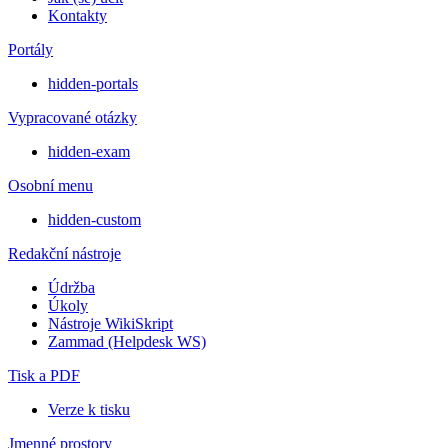
Kontakty
Portály
hidden-portals
Vypracované otázky
hidden-exam
Osobní menu
hidden-custom
Redakční nástroje
Údržba
Úkoly
Nástroje WikiSkript
Zammad (Helpdesk WS)
Tisk a PDF
Verze k tisku
Jmenné prostory