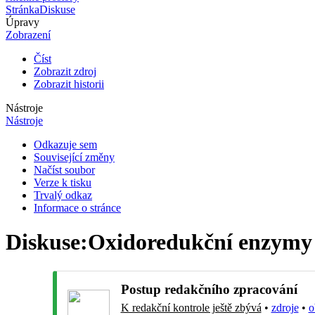
Stránka
Diskuse
Úpravy
Zobrazení
Číst
Zobrazit zdroj
Zobrazit historii
Nástroje
Nástroje
Odkazuje sem
Související změny
Načíst soubor
Verze k tisku
Trvalý odkaz
Informace o stránce
Diskuse
:
Oxidoredukční enzymy
Postup redakčního zpracování
K redakční kontrole ještě zbývá
•
zdroje
•
o