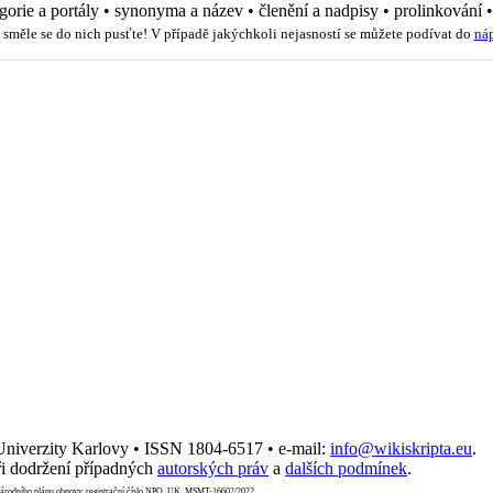
gorie a portály
•
synonyma a název
•
členění a nadpisy
•
prolinkování
 směle se do nich pusťte! V případě jakýchkoli nejasností se můžete podívat do
ná
 Univerzity Karlovy • ISSN 1804-6517 • e-mail:
info@wikiskripta.eu
.
i dodržení případných
autorských práv
a
dalších podmínek
.
Národního plánu obnovy, registrační číslo NPO_UK_MSMT-16602/2022.