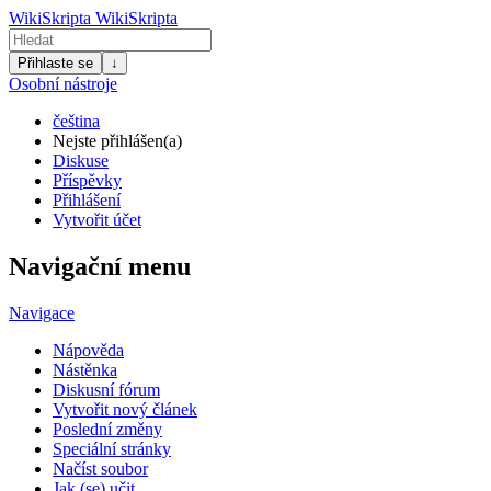
WikiSkripta
WikiSkripta
Přihlaste se
↓
Osobní nástroje
čeština
Nejste přihlášen(a)
Diskuse
Příspěvky
Přihlášení
Vytvořit účet
Navigační menu
Navigace
Nápověda
Nástěnka
Diskusní fórum
Vytvořit nový článek
Poslední změny
Speciální stránky
Načíst soubor
Jak (se) učit