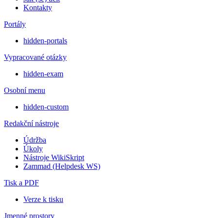
Kontakty
Portály
hidden-portals
Vypracované otázky
hidden-exam
Osobní menu
hidden-custom
Redakční nástroje
Údržba
Úkoly
Nástroje WikiSkript
Zammad (Helpdesk WS)
Tisk a PDF
Verze k tisku
Jmenné prostory