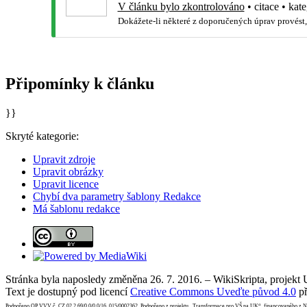
V článku bylo zkontrolováno
•
citace
•
kate
Dokážete-li některé z doporučených úprav provést,
Připomínky k článku
}}
Skryté kategorie:
Upravit zdroje
Upravit obrázky
Upravit licence
Chybí dva parametry šablony Redakce
Má šablonu redakce
Stránka byla naposledy změněna 26. 7. 2016. – WikiSkripta, projekt
Text je dostupný pod licencí
Creative Commons Uveďte původ 4.0
př
Podpořeno OP VVV č. CZ.02.2.69/0.0/0.0/16_015/0002362. Podpořeno z projektu „Transformace pro VŠ na UK“, financovaného z 