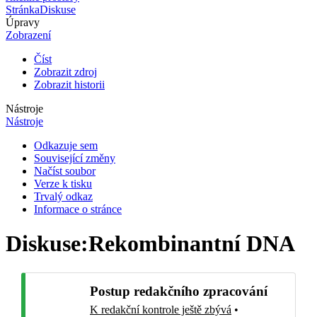
Stránka
Diskuse
Úpravy
Zobrazení
Číst
Zobrazit zdroj
Zobrazit historii
Nástroje
Nástroje
Odkazuje sem
Související změny
Načíst soubor
Verze k tisku
Trvalý odkaz
Informace o stránce
Diskuse
:
Rekombinantní DNA
Postup redakčního zpracování
K redakční kontrole ještě zbývá
•