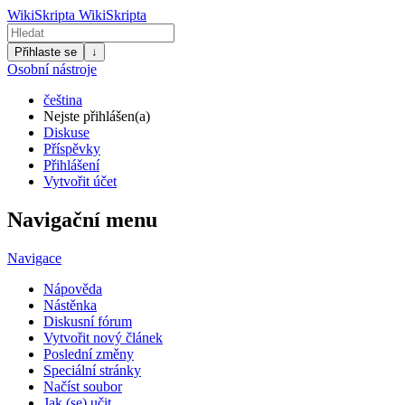
WikiSkripta
WikiSkripta
Přihlaste se
↓
Osobní nástroje
čeština
Nejste přihlášen(a)
Diskuse
Příspěvky
Přihlášení
Vytvořit účet
Navigační menu
Navigace
Nápověda
Nástěnka
Diskusní fórum
Vytvořit nový článek
Poslední změny
Speciální stránky
Načíst soubor
Jak (se) učit