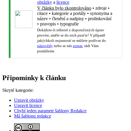
obrázky
a
licence
V článku bylo zkontrolováno
•
zdroje
•
citace
•
kategorie a portály
•
synonyma a
název
•
členění a nadpisy
•
prolinkování
•
pravopis
•
typografie
Dokážete-li některé z doporučených úprav
provést, směle se do nich pusťte! V případě
jakýchkoli nejasností se můžete podívat do
nápovědy
nebo se nás
zeptat
, rádi Vám
pomůžeme.
Připomínky k článku
Skryté kategorie:
Upravit obrázky
Upravit licence
Chybí jeden parametr šablony Redakce
Má šablonu redakce