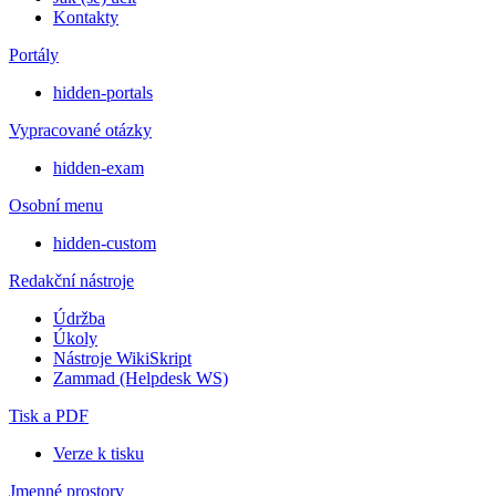
Kontakty
Portály
hidden-portals
Vypracované otázky
hidden-exam
Osobní menu
hidden-custom
Redakční nástroje
Údržba
Úkoly
Nástroje WikiSkript
Zammad (Helpdesk WS)
Tisk a PDF
Verze k tisku
Jmenné prostory