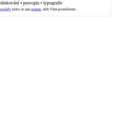
olinkování
•
pravopis
•
typografie
povědy
nebo se nás
zeptat
, rádi Vám pomůžeme.