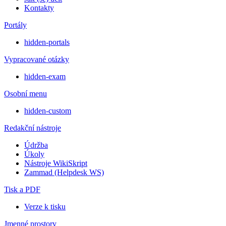
Kontakty
Portály
hidden-portals
Vypracované otázky
hidden-exam
Osobní menu
hidden-custom
Redakční nástroje
Údržba
Úkoly
Nástroje WikiSkript
Zammad (Helpdesk WS)
Tisk a PDF
Verze k tisku
Jmenné prostory