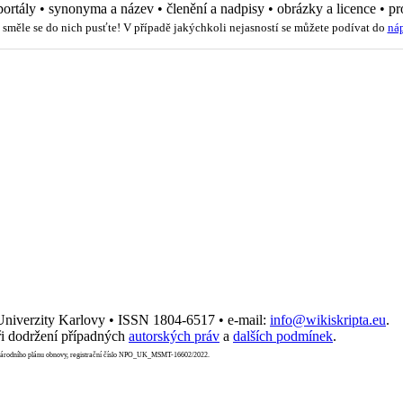
portály
•
synonyma a název
•
členění a nadpisy
•
obrázky a licence
•
pr
 směle se do nich pusťte! V případě jakýchkoli nejasností se můžete podívat do
ná
 Univerzity Karlovy • ISSN 1804-6517 • e-mail:
info@wikiskripta.eu
.
i dodržení případných
autorských práv
a
dalších podmínek
.
Národního plánu obnovy, registrační číslo NPO_UK_MSMT-16602/2022.