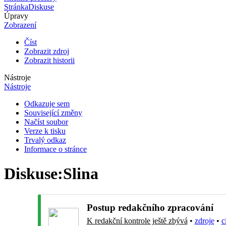
Stránka
Diskuse
Úpravy
Zobrazení
Číst
Zobrazit zdroj
Zobrazit historii
Nástroje
Nástroje
Odkazuje sem
Související změny
Načíst soubor
Verze k tisku
Trvalý odkaz
Informace o stránce
Diskuse
:
Slina
Postup redakčního zpracování
K redakční kontrole ještě zbývá
•
zdroje
•
c