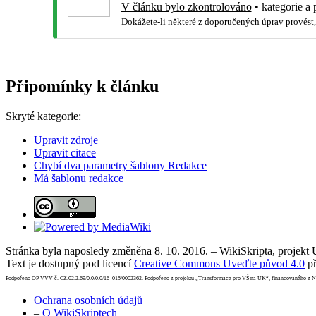
V článku bylo zkontrolováno
•
kategorie a 
Dokážete-li některé z doporučených úprav provést,
Připomínky k článku
Skryté kategorie:
Upravit zdroje
Upravit citace
Chybí dva parametry šablony Redakce
Má šablonu redakce
Stránka byla naposledy změněna 8. 10. 2016. – WikiSkripta, projekt
Text je dostupný pod licencí
Creative Commons Uveďte původ 4.0
př
Podpořeno OP VVV č. CZ.02.2.69/0.0/0.0/16_015/0002362. Podpořeno z projektu „Transformace pro VŠ na UK“, financovaného z 
Ochrana osobních údajů
–
O WikiSkriptech