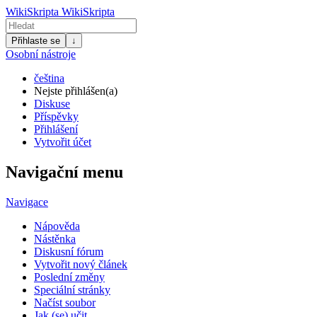
WikiSkripta
WikiSkripta
Přihlaste se
↓
Osobní nástroje
čeština
Nejste přihlášen(a)
Diskuse
Příspěvky
Přihlášení
Vytvořit účet
Navigační menu
Navigace
Nápověda
Nástěnka
Diskusní fórum
Vytvořit nový článek
Poslední změny
Speciální stránky
Načíst soubor
Jak (se) učit