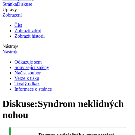
Stránka
Diskuse
Úpravy
Zobrazení
Číst
Zobrazit zdroj
Zobrazit historii
Nástroje
Nástroje
Odkazuje sem
Související změny
Načíst soubor
Verze k tisku
Trvalý odkaz
Informace o stránce
Diskuse
:
Syndrom neklidných
nohou