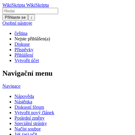
WikiSkripta
WikiSkripta
Přihlaste se
↓
Osobní nástroje
čeština
Nejste přihlášen(a)
Diskuse
Příspěvky
Přihlášení
Vytvořit účet
Navigační menu
Navigace
Nápověda
Nástěnka
Diskusní fórum
Vytvořit nový článek
Poslední změny
Speciální stránky
Načíst soubor
Jak (se) učit