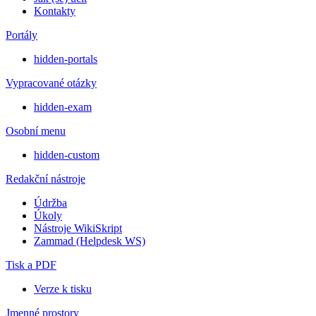
Kontakty
Portály
hidden-portals
Vypracované otázky
hidden-exam
Osobní menu
hidden-custom
Redakční nástroje
Údržba
Úkoly
Nástroje WikiSkript
Zammad (Helpdesk WS)
Tisk a PDF
Verze k tisku
Jmenné prostory