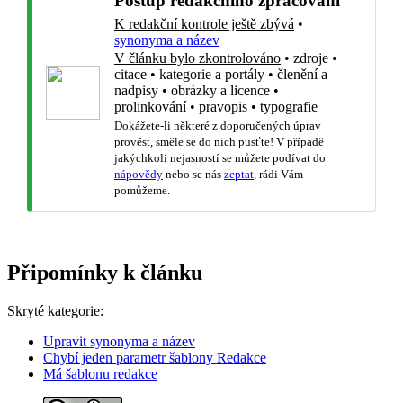
Postup redakčního zpracování
K redakční kontrole ještě zbývá
•
synonyma a název
V článku bylo zkontrolováno
•
zdroje
•
citace
•
kategorie a portály
•
členění a
nadpisy
•
obrázky a licence
•
prolinkování
•
pravopis
•
typografie
Dokážete-li některé z doporučených úprav
provést, směle se do nich pusťte! V případě
jakýchkoli nejasností se můžete podívat do
nápovědy
nebo se nás
zeptat
, rádi Vám
pomůžeme.
Připomínky k článku
Skryté kategorie:
Upravit synonyma a název
Chybí jeden parametr šablony Redakce
Má šablonu redakce