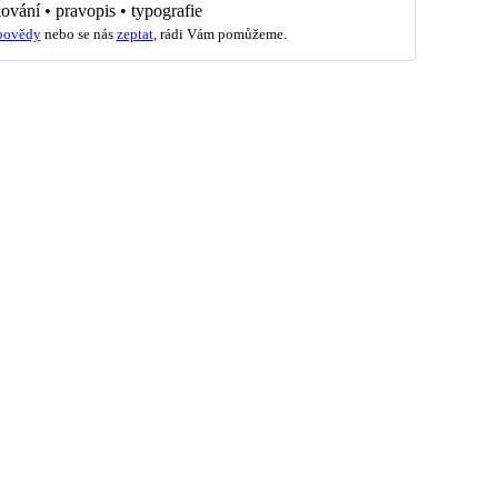
kování
•
pravopis
•
typografie
povědy
nebo se nás
zeptat
, rádi Vám pomůžeme.