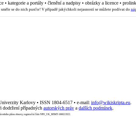
ce
•
kategorie a portály
•
členění a nadpisy
•
obrázky a licence
•
prolin
 směle se do nich pusťte! V případě jakýchkoli nejasností se můžete podívat do
ná
 Univerzity Karlovy • ISSN 1804-6517 • e-mail:
info@wikiskripta.eu
.
i dodržení případných
autorských práv
a
dalších podmínek
.
Národního plánu obnovy, registrační číslo NPO_UK_MSMT-16602/2022.