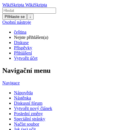
WikiSkripta
WikiSkripta
Přihlaste se
↓
Osobní nástroje
čeština
Nejste přihlášen(a)
Diskuse
Příspěvky
Přihlášení
Vytvořit účet
Navigační menu
Navigace
Nápověda
Nástěnka
Diskusní fórum
Vytvořit nový článek
Poslední změny
Speciální stránky
Načíst soubor
Jak (se) učit