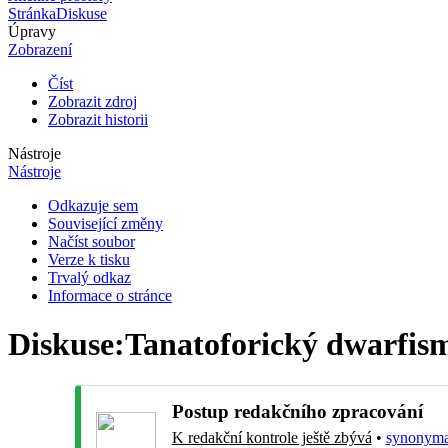
Stránka
Diskuse
Úpravy
Zobrazení
Číst
Zobrazit zdroj
Zobrazit historii
Nástroje
Nástroje
Odkazuje sem
Související změny
Načíst soubor
Verze k tisku
Trvalý odkaz
Informace o stránce
Diskuse
:
Tanatoforický dwarfis
Postup redakčního zpracování
K redakční kontrole ještě zbývá
•
synonyma