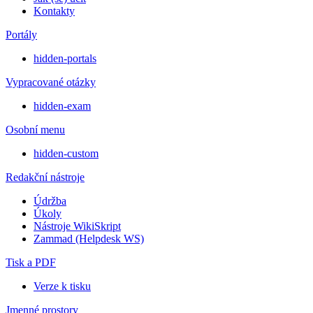
Kontakty
Portály
hidden-portals
Vypracované otázky
hidden-exam
Osobní menu
hidden-custom
Redakční nástroje
Údržba
Úkoly
Nástroje WikiSkript
Zammad (Helpdesk WS)
Tisk a PDF
Verze k tisku
Jmenné prostory