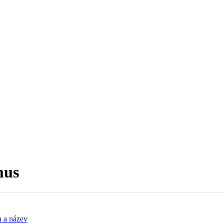
mus
 a název