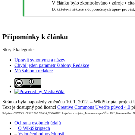
V článku bylo zkontrolováno
•
zdroje
•
cita
Dokážete-li některé z doporučených úprav provést,
Připomínky k článku
Skryté kategorie:
Upravit synonyma a název
Chybí jeden parametr šablony Redakce
Má šablonu redakce
Stránka byla naposledy změněna 10. 1. 2012. – WikiSkripta, projekt
Text je dostupný pod licencí
Creative Commons Uveďte původ 4.0
př
Podpořeno OP VVV č. CZ.02.2.69/0.0/0.0/16_015/0002362. Podpořeno z projektu „Transformace pro VŠ na UK“, financovaného z 
Ochrana osobních údajů
–
O WikiSkriptech
–
Vyloučení odpovědnosti