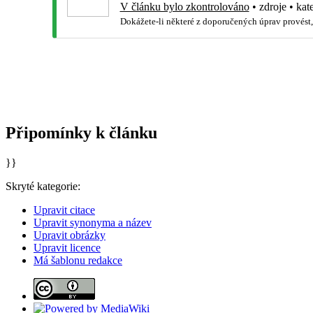
V článku bylo zkontrolováno
•
zdroje
•
kat
Dokážete-li některé z doporučených úprav provést,
Připomínky k článku
}}
Skryté kategorie:
Upravit citace
Upravit synonyma a název
Upravit obrázky
Upravit licence
Má šablonu redakce