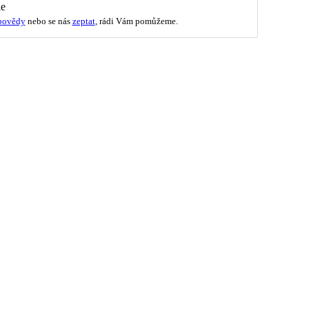
ie
povědy
nebo se nás
zeptat
, rádi Vám pomůžeme.