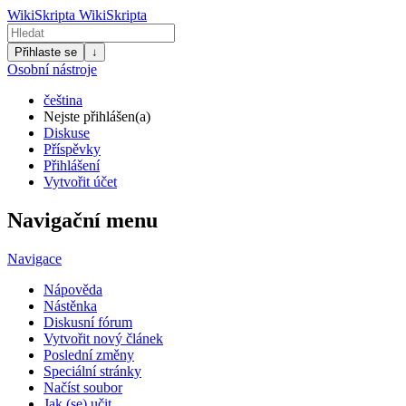
WikiSkripta
WikiSkripta
Přihlaste se
↓
Osobní nástroje
čeština
Nejste přihlášen(a)
Diskuse
Příspěvky
Přihlášení
Vytvořit účet
Navigační menu
Navigace
Nápověda
Nástěnka
Diskusní fórum
Vytvořit nový článek
Poslední změny
Speciální stránky
Načíst soubor
Jak (se) učit