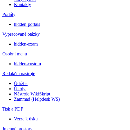
Kontakty
Portály
hidden-portals
Vypracované otázky
hidden-exam
Osobní menu
hidden-custom
Redakční nástroje
Údržba
Úkoly
Nástroje WikiSkript
Zammad (Helpdesk WS)
Tisk a PDF
Verze k tisku
Jmenné prostory