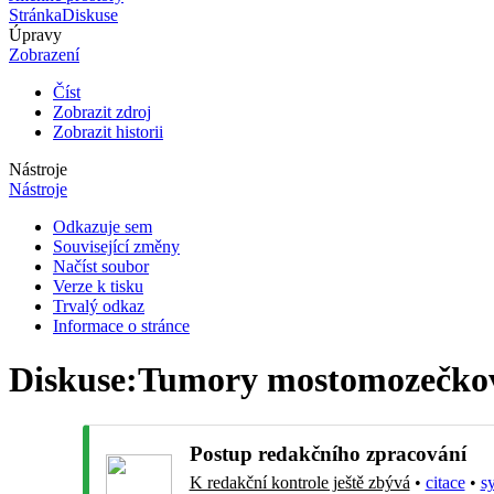
Stránka
Diskuse
Úpravy
Zobrazení
Číst
Zobrazit zdroj
Zobrazit historii
Nástroje
Nástroje
Odkazuje sem
Související změny
Načíst soubor
Verze k tisku
Trvalý odkaz
Informace o stránce
Diskuse
:
Tumory mostomozečkov
Postup redakčního zpracování
K redakční kontrole ještě zbývá
•
citace
•
s