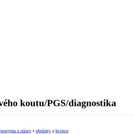
ého koutu/PGS/diagnostika
ynonyma a název
•
obrázky
a
licence