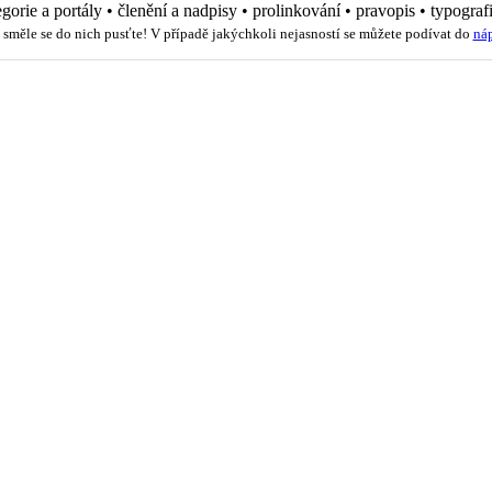
egorie a portály
•
členění a nadpisy
•
prolinkování
•
pravopis
•
typograf
 směle se do nich pusťte! V případě jakýchkoli nejasností se můžete podívat do
ná