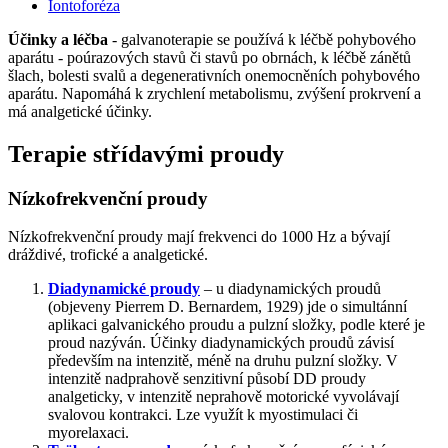
Iontoforéza
Účinky a léčba
- galvanoterapie se používá k léčbě pohybového
aparátu - poúrazových stavů či stavů po obrnách, k léčbě zánětů
šlach, bolesti svalů a degenerativních onemocněních pohybového
aparátu. Napomáhá k zrychlení metabolismu, zvýšení prokrvení a
má analgetické účinky.
Terapie střídavými proudy
Nízkofrekvenční proudy
Nízkofrekvenční proudy mají frekvenci do 1000 Hz a bývají
dráždivé, trofické a analgetické.
Diadynamické proudy
– u diadynamických proudů
(objeveny Pierrem D. Bernardem, 1929) jde o simultánní
aplikaci galvanického proudu a pulzní složky, podle které je
proud nazýván. Účinky diadynamických proudů závisí
především na intenzitě, méně na druhu pulzní složky. V
intenzitě nadprahově senzitivní působí DD proudy
analgeticky, v intenzitě neprahově motorické vyvolávají
svalovou kontrakci. Lze využít k myostimulaci či
myorelaxaci.