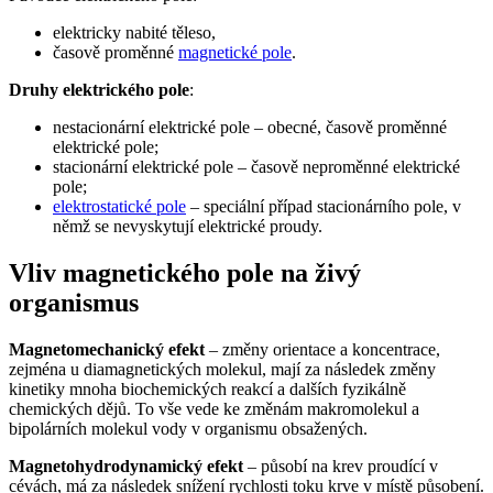
elektricky nabité těleso,
časově proměnné
magnetické pole
.
Druhy elektrického pole
:
nestacionární elektrické pole – obecné, časově proměnné
elektrické pole;
stacionární elektrické pole – časově neproměnné elektrické
pole;
elektrostatické pole
– speciální případ stacionárního pole, v
němž se nevyskytují elektrické proudy.
Vliv magnetického pole na živý
organismus
Magnetomechanický efekt
– změny orientace a koncentrace,
zejména u diamagnetických molekul, mají za následek změny
kinetiky mnoha biochemických reakcí a dalších fyzikálně
chemických dějů. To vše vede ke změnám makromolekul a
bipolárních molekul vody v organismu obsažených.
Magnetohydrodynamický efekt
– působí na krev proudící v
cévách, má za následek snížení rychlosti toku krve v místě působení.