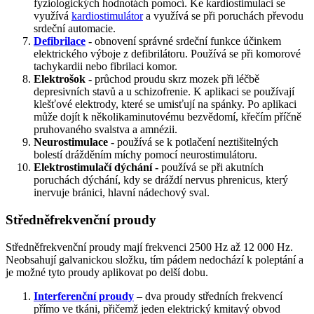
fyziologických hodnotách pomocí. Ke kardiostimulaci se
využívá
kardiostimulátor
a využívá se při poruchách převodu
srdeční automacie.
Defibrilace
-
obnovení správné srdeční funkce účinkem
elektrického výboje z defibrilátoru. Používá se při komorové
tachykardii nebo fibrilaci komor.
Elektrošok -
průchod proudu skrz mozek při léčbě
depresivních stavů a u schizofrenie. K aplikaci se používají
klešťové elektrody, které se umisťují na spánky. Po aplikaci
může dojít k několikaminutovému bezvědomí, křečím příčně
pruhovaného svalstva a amnézii.
Neurostimulace -
používá se k potlačení neztišitelných
bolestí drážděním míchy pomocí neurostimulátoru.
Elektrostimulačí dýchání -
používá se při akutních
poruchách dýchání, kdy se dráždí nervus phrenicus, který
inervuje bránici, hlavní nádechový sval.
Středněfrekvenční proudy
Středněfrekvenční proudy mají frekvenci 2500 Hz až 12 000 Hz.
Neobsahují galvanickou složku, tím pádem nedochází k poleptání a
je možné tyto proudy aplikovat po delší dobu.
Interferenční proudy
– dva proudy středních frekvencí
přímo ve tkáni, přičemž jeden elektrický kmitavý obvod