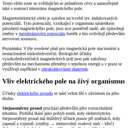
Tento efekt roste se zvětšujícím se průměrem cévy a samozřejmě
také s rostoucí intenzitou magnetického pole.
Magnetoelektrický efekt je založen na tvorbě tzv. indukovaných
potenciálů. Tyto potenciály, vznikající v organismu následkem
působení magnetického pole, jsou sice poměrně malé, ale způsobují
změny v
membránovém potenciálu
buněk a tím ovlivňují především
nervovou soustavu.
Poznámka: Výše uvedené platí pro magnetická pole stacionární a
nestacionární nízkofrekvenční. Biologické účinky
vysokofrekvenčních magnetických polí jsou pak založeny
především na mechanismu přeměny v tepelnou energii a v praxi se
využívají například v
ultrakrátkovlnné diatermii
.
Vliv elektrického pole na živý organismus
Účinky
elektrického proudu
se také velmi liší v závislosti na jeho
druhu.
Stejnosměrný proud
prochází především přes extracelulární
tekutinu. Probíhá tkání jako pohyb iontů, tedy elektrolyticky.
Stejnosměrný proud má dráždivý účinek pouze při změnách, tedy
zapnutí a vypnutí. (změny → mimovolný svalový stah – křeč)