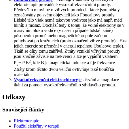
elektroterapii prováděné vysokofrekvenčními proudy.
Především mluvíme o vířivých proudech, které jsou někdy
označovány po svém objeviteli jako Foucaltovy proudy.
Lidské tělo však nemá takovou vodivost jako má např. měď,
hliník a mosaz. Dochází tedy k tomu, že volné elektrony se v
masivním bloku vodiče (v našem případě lidské tkáně)
působením proměnného magnetického pole začnou
pohybovat po kružnicích (proto označení vířivé proudy) a část
jejich energie se přemění v energii tepelnou (Jouleovo teplo).
Tkáň se díky tomu zahřívá. Ztráty vzniklé vířivými proudy
jsou značně závislé na frekvenci a lze je vyjádřit vztahem:
2
2
P
~ f
B
, kde B je magnetická indukce a f je frekvence.
v
Ztráty krom těchto dvou veličin ovlivňuje také tloušťka
materiálu.
Vysokofrekvenční elektrochirurgie
- řezání a koagulace
tkání za pomoci vysokofrekvenčního střídavého proudu.
Odkazy
Související články
Elektroterapie
Použití elektřiny v terapii