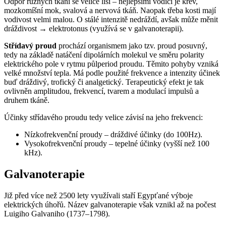
Odpor různých tkání se velice liší – nejlepšími vodiči je krev,
mozkomíšní mok, svalová a nervová tkáň. Naopak třeba kosti mají
vodivost velmi malou. O stálé intenzitě nedráždí, avšak může měnit
dráždivost → elektrotonus (využívá se v galvanoterapii).
Střídavý proud
prochází organismem jako tzv. proud posuvný,
tedy na základě natáčení dipolárních molekul ve směru polarity
elektrického pole v rytmu půlperiod proudu. Těmito pohyby vzniká
velké množství tepla. Má podle použité frekvence a intenzity účinek
buď dráždivý, trofický či analgetický. Terapeutický efekt je tak
ovlivněn amplitudou, frekvencí, tvarem a modulací impulsů a
druhem tkáně.
Účinky střídavého proudu tedy velice závisí na jeho frekvenci:
Nízkofrekvenční proudy – dráždivé účinky (do 100Hz).
Vysokofrekvenční proudy – tepelné účinky (vyšší než 100
kHz).
Galvanoterapie
Již před více než 2500 lety využívali staří Egypťané výboje
elektrických úhořů. Název galvanoterapie však vznikl až na počest
Luigiho Galvaniho (1737–1798).