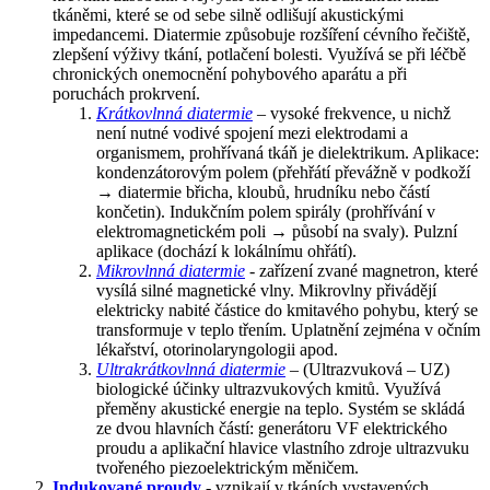
tkáněmi, které se od sebe silně odlišují akustickými
impedancemi. Diatermie způsobuje rozšíření cévního řečiště,
zlepšení výživy tkání, potlačení bolesti. Využívá se při léčbě
chronických onemocnění pohybového aparátu a při
poruchách prokrvení.
Krátkovlnná diatermie
– vysoké frekvence, u nichž
není nutné vodivé spojení mezi elektrodami a
organismem, prohřívaná tkáň je dielektrikum. Aplikace:
kondenzátorovým polem (přehřátí převážně v podkoží
→ diatermie břicha, kloubů, hrudníku nebo částí
končetin). Indukčním polem spirály (prohřívání v
elektromagnetickém poli → působí na svaly). Pulzní
aplikace (dochází k lokálnímu ohřátí).
Mikrovlnná diatermie
-
zařízení zvané magnetron, které
vysílá silné magnetické vlny. Mikrovlny přivádějí
elektricky nabité částice do kmitavého pohybu, který se
transformuje v teplo třením. Uplatnění zejména v očním
lékařství, otorinolaryngologii apod.
Ultrakrátkovlnná diatermie
– (Ultrazvuková – UZ)
biologické účinky ultrazvukových kmitů. Využívá
přeměny akustické energie na teplo. Systém se skládá
ze dvou hlavních částí: generátoru VF elektrického
proudu a aplikační hlavice vlastního zdroje ultrazvuku
tvořeného piezoelektrickým měničem.
Indukované proudy
-
vznikají v tkáních vystavených