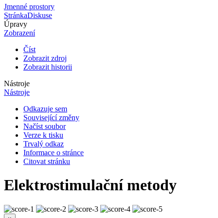
Jmenné prostory
Stránka
Diskuse
Úpravy
Zobrazení
Číst
Zobrazit zdroj
Zobrazit historii
Nástroje
Nástroje
Odkazuje sem
Související změny
Načíst soubor
Verze k tisku
Trvalý odkaz
Informace o stránce
Citovat stránku
Elektrostimulační metody