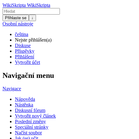
WikiSkripta
WikiSkripta
Přihlaste se
↓
Osobní nástroje
čeština
Nejste přihlášen(a)
Diskuse
Příspěvky
Přihlášení
Vytvořit účet
Navigační menu
Navigace
Nápověda
Nástěnka
Diskusní fórum
Vytvořit nový článek
Poslední změny
Speciální stránky
Načíst soubor
Jak (se) učit