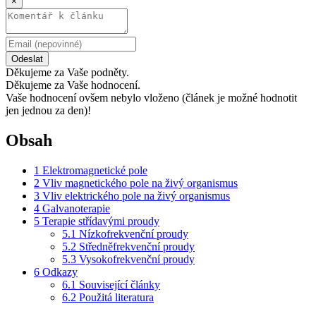
×
Odeslat
Děkujeme za Vaše podněty.
Děkujeme za Vaše hodnocení.
Vaše hodnocení ovšem nebylo vloženo (článek je možné hodnotit
jen jednou za den)!
Obsah
1
Elektromagnetické pole
2
Vliv magnetického pole na živý organismus
3
Vliv elektrického pole na živý organismus
4
Galvanoterapie
5
Terapie střídavými proudy
5.1
Nízkofrekvenční proudy
5.2
Středněfrekvenční proudy
5.3
Vysokofrekvenční proudy
6
Odkazy
6.1
Související články
6.2
Použitá literatura