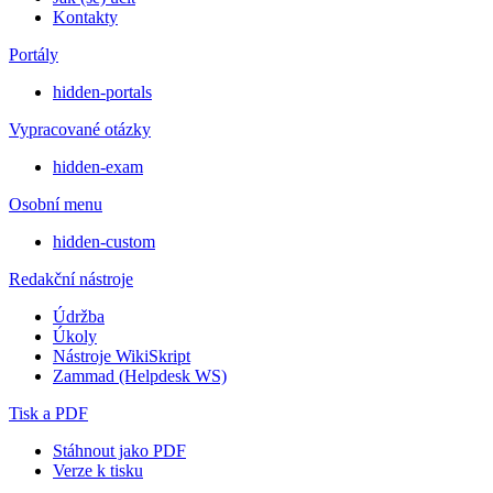
Kontakty
Portály
hidden-portals
Vypracované otázky
hidden-exam
Osobní menu
hidden-custom
Redakční nástroje
Údržba
Úkoly
Nástroje WikiSkript
Zammad (Helpdesk WS)
Tisk a PDF
Stáhnout jako PDF
Verze k tisku