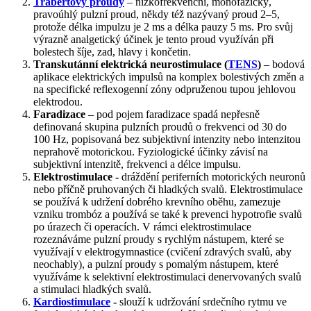
Träbertovy proudy
– nízkofrekvenční, monofázický,
pravoúhlý pulzní proud, někdy též nazývaný proud 2–5,
protože délka impulzu je 2 ms a délka pauzy 5 ms. Pro svůj
výrazně analgetický účinek je tento proud využíván při
bolestech šíje, zad, hlavy i končetin.
Transkutánní elektrická neurostimulace (
TENS
)
– bodová
aplikace elektrických impulsů na komplex bolestivých změn a
na specifické reflexogenní zóny odpruženou tupou jehlovou
elektrodou.
Faradizace
– pod pojem faradizace spadá nepřesně
definovaná skupina pulzních proudů o frekvenci od 30 do
100 Hz, popisovaná bez subjektivní intenzity nebo intenzitou
neprahově motorickou. Fyziologické účinky závisí na
subjektivní intenzitě, frekvenci a délce impulsu.
Elektrostimulace -
dráždění periferních motorických neuronů
nebo příčně pruhovaných či hladkých svalů. Elektrostimulace
se používá k udržení dobrého krevního oběhu, zamezuje
vzniku trombóz a používá se také k prevenci hypotrofie svalů
po úrazech či operacích. V rámci elektrostimulace
rozeznáváme pulzní proudy s rychlým nástupem, které se
využívají v elektrogymnastice (cvičení zdravých svalů, aby
neochably), a pulzní proudy s pomalým nástupem, které
využíváme k selektivní elektrostimulaci denervovaných svalů
a stimulaci hladkých svalů.
Kardiostimulace
-
slouží k udržování srdečního rytmu ve