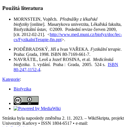
Použitá literatura
MORNSTEIN, Vojtěch.
Přednášky z lékařské
biofyziky
[online]. Masarykova univerzita, Lékařská fakulta,
Biofyzikální ústav, ©2009. Poslední revize červen 2009,
[cit. 2012-02-21]. <
http://www.med.muni.cz/biofyz/doc/lec-
cs/FyzikalniTerapie-fin.ppt
>.
PODĚBRADSKÝ, Jiří a Ivan VAŘEKA.
Fyzikální terapie
.
Praha: Grada, 1998. ISBN 80-7169-661-7.
NAVRÁTIL, Leoš a Jozef ROSINA, et al.
Medicínská
biofyzika.
1. vydání. Praha : Grada, 2005. 524 s.
ISBN
80-247-1152-4
.
Kategorie
:
Biofyzika
Stránka byla naposledy změněna 2. 11. 2023. – WikiSkripta, projekt
Univerzity Karlovy • ISSN 1804-6517 • e-mail: