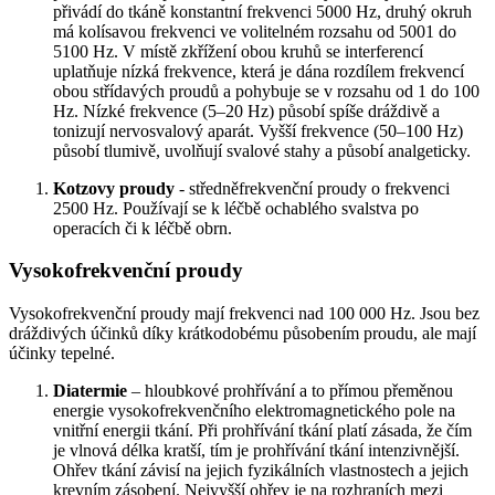
přivádí do tkáně konstantní frekvenci 5000 Hz, druhý okruh
má kolísavou frekvenci ve volitelném rozsahu od 5001 do
5100 Hz. V místě zkřížení obou kruhů se interferencí
uplatňuje nízká frekvence, která je dána rozdílem frekvencí
obou střídavých proudů a pohybuje se v rozsahu od 1 do 100
Hz. Nízké frekvence (5–20 Hz) působí spíše dráždivě a
tonizují nervosvalový aparát. Vyšší frekvence (50–100 Hz)
působí tlumivě, uvolňují svalové stahy a působí analgeticky.
Kotzovy proudy
- středněfrekvenční proudy o frekvenci
2500 Hz. Používají se k léčbě ochablého svalstva po
operacích či k léčbě obrn.
Vysokofrekvenční proudy
Vysokofrekvenční proudy mají frekvenci nad 100 000 Hz. Jsou bez
dráždivých účinků díky krátkodobému působením proudu, ale mají
účinky tepelné.
Diatermie
– hloubkové prohřívání a to přímou přeměnou
energie vysokofrekvenčního elektromagnetického pole na
vnitřní energii tkání. Při prohřívání tkání platí zásada, že čím
je vlnová délka kratší, tím je prohřívání tkání intenzivnější.
Ohřev tkání závisí na jejich fyzikálních vlastnostech a jejich
krevním zásobení. Nejvyšší ohřev je na rozhraních mezi