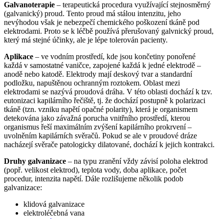
Galvanoterapie
– terapeutická procedura využívající stejnosměrný
(galvanický) proud. Tento proud má stálou intenzitu, jeho
nevýhodou však je nebezpečí chemického poškození tkáně pod
elektrodami. Proto se k léčbě používá přerušovaný galvnický proud,
který má stejné účinky, ale je lépe tolerován pacienty.
Aplikace
– ve vodním prostředí, kde jsou končetiny ponořené
každá v samostatné vaničce, zapojené každá k jedné elektrodě –
anodě nebo katodě. Elektrody mají deskový tvar a standardní
podložku, napuštěnou ochranným roztokem. Oblast mezi
elektrodami se nazývá proudová dráha. V této oblasti dochází k tzv.
eutonizaci kapilárního řečiště, tj. že dochází postupně k polarizaci
tkáně (tzn. vzniku napětí opačné polarity), která je organismem
detekována jako závažná porucha vnitřního prostředí, kterou
organismus řeší maximálním zvýšení kapilárního prokrvení –
uvolněním kapilárních svěračů. Pokud se ale v proudové dráze
nacházejí svěrače patologicky dilatované, dochází k jejich kontrakci.
Druhy galvanizace
– na typu zranění vždy závisí poloha elektrod
(popř. velikost elektrod), teplota vody, doba aplikace, počet
procedur, intenzita napětí. Dále rozlišujeme několik podob
galvanizace:
klidová galvanizace
elektroléčebná vana