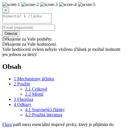
×
Odeslat
Děkujeme za Vaše podněty.
Děkujeme za Vaše hodnocení.
Vaše hodnocení ovšem nebylo vloženo (článek je možné hodnotit
jen jednou za den)!
Obsah
1
Mechanizmy účinku
2
Použití
2.1
Celkové
2.2
Místní
3
Fluoróza
4
Odkazy
4.1
Související články
4.2
Použitá literatura
Fluor
patří mezi esenciální stopové prvky, který je přijímán do