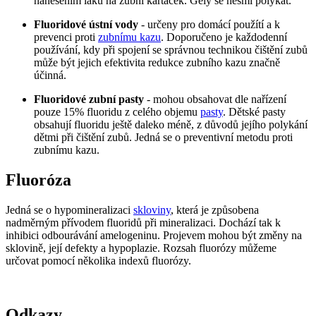
nanesením laku na zubní kartáček. Gely se nesmí polykat.
Fluoridové ústní vody
- určeny pro domácí použítí a k
prevenci proti
zubnímu kazu
. Doporučeno je každodenní
používání, kdy při spojení se správnou technikou čištění zubů
může být jejich efektivita redukce zubního kazu značně
účinná.
Fluoridové zubní pasty
- mohou obsahovat dle nařízení
pouze 15% fluoridu z celého objemu
pasty
. Dětské pasty
obsahují fluoridu ještě daleko méně, z důvodů jejího polykání
dětmi při čištění zubů. Jedná se o preventivní metodu proti
zubnímu kazu.
Fluoróza
Jedná se o hypomineralizaci
skloviny
, která je způsobena
nadměrným přívodem fluoridů při mineralizaci. Dochází tak k
inhibici odbourávání amelogeninu. Projevem mohou být změny na
sklovině, její defekty a hypoplazie. Rozsah fluorózy můžeme
určovat pomocí několika indexů fluorózy.
Odkazy