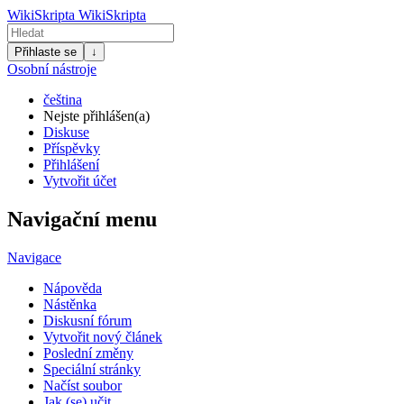
WikiSkripta
WikiSkripta
Přihlaste se
↓
Osobní nástroje
čeština
Nejste přihlášen(a)
Diskuse
Příspěvky
Přihlášení
Vytvořit účet
Navigační menu
Navigace
Nápověda
Nástěnka
Diskusní fórum
Vytvořit nový článek
Poslední změny
Speciální stránky
Načíst soubor
Jak (se) učit