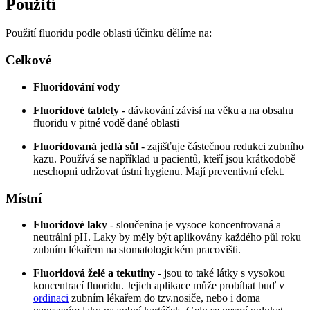
Použití
Použití fluoridu podle oblasti účinku dělíme na:
Celkové
Fluoridování vody
Fluoridové tablety
- dávkování závisí na věku a na obsahu
fluoridu v pitné vodě dané oblasti
Fluoridovaná jedlá sůl
- zajišťuje částečnou redukci zubního
kazu. Používá se například u pacientů, kteří jsou krátkodobě
neschopni udržovat ústní hygienu. Mají preventivní efekt.
Místní
Fluoridové laky
- sloučenina je vysoce koncentrovaná a
neutrální pH. Laky by měly být aplikovány každého půl roku
zubním lékařem na stomatologickém pracovišti.
Fluoridová želé a tekutiny
- jsou to také látky s vysokou
koncentrací fluoridu. Jejich aplikace může probíhat buď v
ordinaci
zubním lékařem do tzv.nosiče, nebo i doma