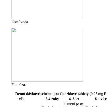
Ústní voda
Fluoróza.
-
Denní dávkové schéma pro fluoridové tablety
(0,25 mg F
věk
2-4 roky
4–6 let
6 a více
F zubní pasta