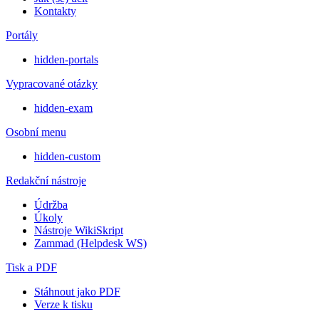
Kontakty
Portály
hidden-portals
Vypracované otázky
hidden-exam
Osobní menu
hidden-custom
Redakční nástroje
Údržba
Úkoly
Nástroje WikiSkript
Zammad (Helpdesk WS)
Tisk a PDF
Stáhnout jako PDF
Verze k tisku