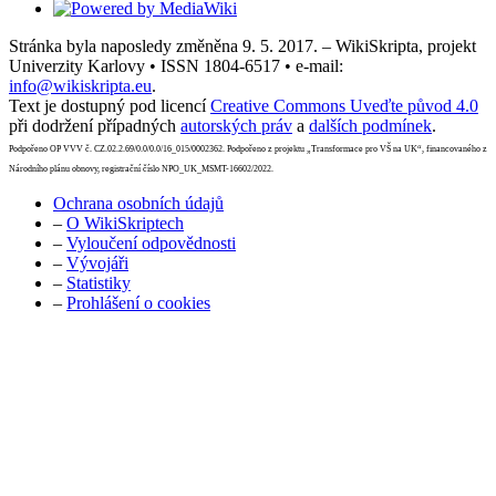
Stránka byla naposledy změněna 9. 5. 2017. – WikiSkripta, projekt
Univerzity Karlovy • ISSN 1804-6517 • e-mail:
info@wikiskripta.eu
.
Text je dostupný pod licencí
Creative Commons Uveďte původ 4.0
při dodržení případných
autorských práv
a
dalších podmínek
.
Podpořeno OP VVV č. CZ.02.2.69/0.0/0.0/16_015/0002362. Podpořeno z projektu „Transformace pro VŠ na UK“, financovaného z
Národního plánu obnovy, registrační číslo NPO_UK_MSMT-16602/2022.
Ochrana osobních údajů
–
O WikiSkriptech
–
Vyloučení odpovědnosti
–
Vývojáři
–
Statistiky
–
Prohlášení o cookies