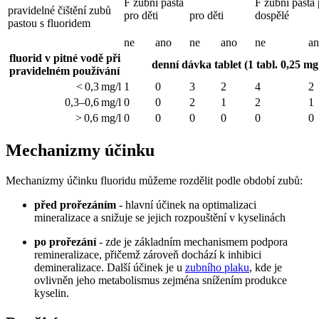
F zubní pasta
F zubní pasta 
pravidelné čištění zubů
pro děti
pro děti
dospělé
pastou s fluoridem
ne
ano
ne
ano
ne
a
fluorid v pitné vodě při
denní dávka tablet (1 tabl. 0,25 mg
pravidelném používání
< 0,3 mg/l
1
0
3
2
4
2
0,3–0,6 mg/l
0
0
2
1
2
1
> 0,6 mg/l
0
0
0
0
0
0
Mechanizmy účinku
Mechanizmy účinku fluoridu můžeme rozdělit podle období zubů:
před prořezáním
- hlavní účinek na optimalizaci
mineralizace a snižuje se jejich rozpouštění v kyselinách
po prořezání
- zde je základním mechanismem podpora
remineralizace, přičemž zároveň dochází k inhibici
demineralizace. Další účinek je u
zubního plaku
, kde je
ovlivněn jeho metabolismus zejména snížením produkce
kyselin.