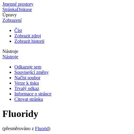
Jmenné prostory
Stránka
Diskuse
Úpravy
Zobrazení
Číst
Zobrazit zdroj
Zobrazit historii
Nástroje
Nástroje
Odkazuje sem
Související změny
Načíst soubor
Verze k tisku
Trvalý odkaz
Informace o stránce
Citovat stránku
Fluoridy
(přesměrováno z
Fluorid
)